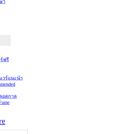
ษา
์ฟรี
แวร์แนะนำ
mended
ตลอดกาล
 Fame
re