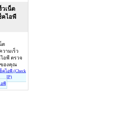
็วเน็ต
ช็คไอพี
น็ต
บความเร็ว
คไอพี ตรวจ
ีของคุณ
ไอพี