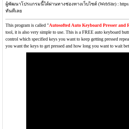
ผู้พัฒนาโปรแกรมนี้ได้ผ่านทางช่องทางเว็บไซต์ (WebSite) : https:
ทันทีเลย
This program is called "
Autosofted Auto Keyboard Presser and 
tool, it is also very simple to use. This is a FREE auto keyboard b
control which specified keys you want to keep getting pressed repe
you want the keys to get pressed and how long you want to wait be