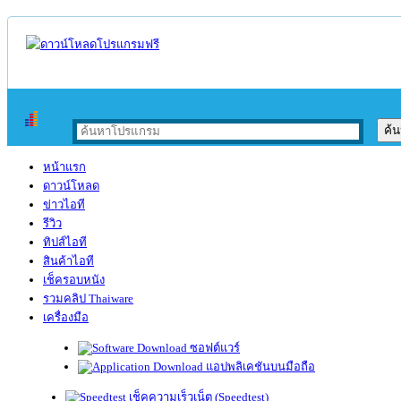
หน้าแรก
ดาวน์โหลด
ข่าวไอที
รีวิว
ทิปส์ไอที
สินค้าไอที
เช็ครอบหนัง
รวมคลิป Thaiware
เครื่องมือ
ซอฟต์แวร์
แอปพลิเคชันบนมือถือ
เช็คความเร็วเน็ต (Speedtest)