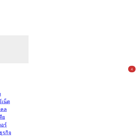
4
ด
์เน็ต
คคล
ดีย
อร์
ุรกิจ