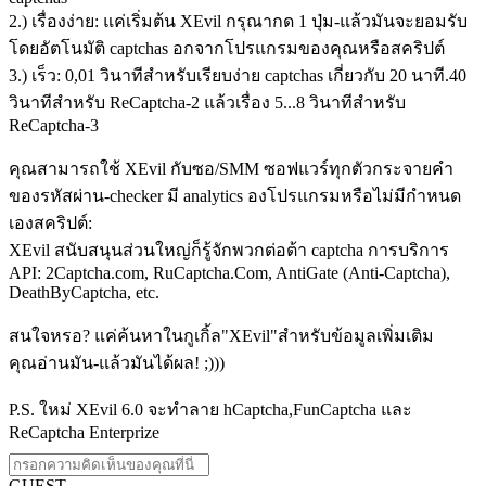
2.) เรื่องง่าย: แค่เริ่มต้น XEvil กรุณากด 1 ปุ่ม-แล้วมันจะยอมรับ
โดยอัตโนมัติ captchas อกจากโปรแกรมของคุณหรือสคริปต์
3.) เร็ว: 0,01 วินาทีสำหรับเรียบง่าย captchas เกี่ยวกับ 20 นาที.40
วินาทีสำหรับ ReCaptcha-2 แล้วเรื่อง 5...8 วินาทีสำหรับ
ReCaptcha-3
คุณสามารถใช้ XEvil กับซอ/SMM ซอฟแวร์ทุกตัวกระจายคำ
ของรหัสผ่าน-checker มี analytics องโปรแกรมหรือไม่มีกำหนด
เองสคริปต์:
XEvil สนับสนุนส่วนใหญ่ก็รู้จักพวกต่อต้า captcha การบริการ
API: 2Captcha.com, RuCaptcha.Com, AntiGate (Anti-Captcha),
DeathByCaptcha, etc.
สนใจหรอ? แค่ค้นหาในกูเกิ้ล"XEvil"สำหรับข้อมูลเพิ่มเติม
คุณอ่านมัน-แล้วมันได้ผล! ;)))
P.S. ใหม่ XEvil 6.0 จะทำลาย hCaptcha,FunCaptcha และ
ReCaptcha Enterprize
GUEST