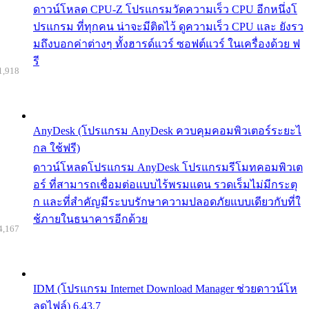
ดาวน์โหลด CPU-Z โปรแกรมวัดความเร็ว CPU อีกหนึ่งโ
ปรแกรม ที่ทุกคน น่าจะมีติดไว้ ดูความเร็ว CPU และ ยังรว
มถึงบอกค่าต่างๆ ทั้งฮารด์แวร์ ซอฟต์แวร์ ในเครื่องด้วย ฟ
รี
1,918
AnyDesk (โปรแกรม AnyDesk ควบคุมคอมพิวเตอร์ระยะไ
กล ใช้ฟรี)
ดาวน์โหลดโปรแกรม AnyDesk โปรแกรมรีโมทคอมพิวเต
อร์ ที่สามารถเชื่อมต่อแบบไร้พรมแดน รวดเร็มไม่มีกระตุ
ก และที่สำคัญมีระบบรักษาความปลอดภัยแบบเดียวกับที่ใ
ช้ภายในธนาคารอีกด้วย
4,167
IDM (โปรแกรม Internet Download Manager ช่วยดาวน์โห
ลดไฟล์) 6.43.7