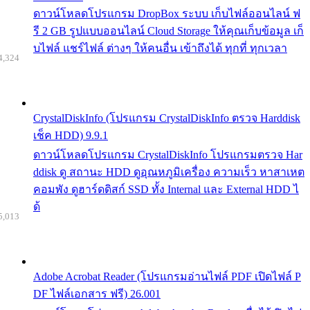
ดาวน์โหลดโปรแกรม DropBox ระบบ เก็บไฟล์ออนไลน์ ฟ
รี 2 GB รูปแบบออนไลน์ Cloud Storage ให้คุณเก็บข้อมูล เก็
บไฟล์ แชร์ไฟล์ ต่างๆ ให้คนอื่น เข้าถึงได้ ทุกที่ ทุกเวลา
4,324
CrystalDiskInfo (โปรแกรม CrystalDiskInfo ตรวจ Harddisk
เช็ค HDD) 9.9.1
ดาวน์โหลดโปรแกรม CrystalDiskInfo โปรแกรมตรวจ Har
ddisk ดู สถานะ HDD ดูอุณหภูมิเครื่อง ความเร็ว หาสาเหต
คอมพัง ดูฮาร์ดดิสก์ SSD ทั้ง Internal และ External HDD ไ
ด้
5,013
Adobe Acrobat Reader (โปรแกรมอ่านไฟล์ PDF เปิดไฟล์ P
DF ไฟล์เอกสาร ฟรี) 26.001