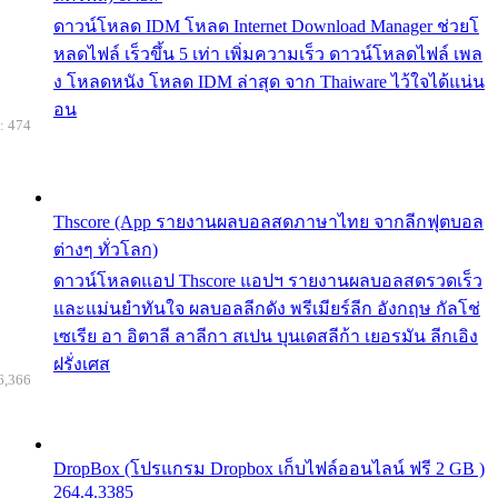
ดาวน์โหลด IDM โหลด Internet Download Manager ช่วยโ
หลดไฟล์ เร็วขึ้น 5 เท่า เพิ่มความเร็ว ดาวน์โหลดไฟล์ เพล
ง โหลดหนัง โหลด IDM ล่าสุด จาก Thaiware ไว้ใจได้แน่น
อน
: 474
Thscore (App รายงานผลบอลสดภาษาไทย จากลีกฟุตบอล
ต่างๆ ทั่วโลก)
ดาวน์โหลดแอป Thscore แอปฯ รายงานผลบอลสดรวดเร็ว
และแม่นยำทันใจ ผลบอลลีกดัง พรีเมียร์ลีก อังกฤษ กัลโช่
เซเรีย อา อิตาลี ลาลีกา สเปน บุนเดสลีก้า เยอรมัน ลีกเอิง
ฝรั่งเศส
6,366
DropBox (โปรแกรม Dropbox เก็บไฟล์ออนไลน์ ฟรี 2 GB )
264.4.3385