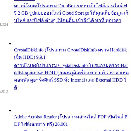
ดาวน์โหลดโปรแกรม DropBox ระบบ เก็บไฟล์ออนไลน์ ฟ
รี 2 GB รูปแบบออนไลน์ Cloud Storage ให้คุณเก็บข้อมูล เก็
บไฟล์ แชร์ไฟล์ ต่างๆ ให้คนอื่น เข้าถึงได้ ทุกที่ ทุกเวลา
4,324
CrystalDiskInfo (โปรแกรม CrystalDiskInfo ตรวจ Harddisk
เช็ค HDD) 9.9.1
ดาวน์โหลดโปรแกรม CrystalDiskInfo โปรแกรมตรวจ Har
ddisk ดู สถานะ HDD ดูอุณหภูมิเครื่อง ความเร็ว หาสาเหต
คอมพัง ดูฮาร์ดดิสก์ SSD ทั้ง Internal และ External HDD ไ
ด้
5,013
Adobe Acrobat Reader (โปรแกรมอ่านไฟล์ PDF เปิดไฟล์ P
DF ไฟล์เอกสาร ฟรี) 26.001