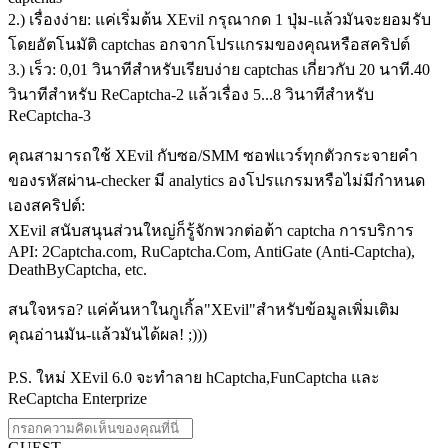
2.) เรื่องง่าย: แค่เริ่มต้น XEvil กรุณากด 1 ปุ่ม-แล้วมันจะยอมรับ
โดยอัตโนมัติ captchas อกจากโปรแกรมของคุณหรือสคริปต์
3.) เร็ว: 0,01 วินาทีสำหรับเรียบง่าย captchas เกี่ยวกับ 20 นาที.40
วินาทีสำหรับ ReCaptcha-2 แล้วเรื่อง 5...8 วินาทีสำหรับ
ReCaptcha-3
คุณสามารถใช้ XEvil กับซอ/SMM ซอฟแวร์ทุกตัวกระจายคำ
ของรหัสผ่าน-checker มี analytics องโปรแกรมหรือไม่มีกำหนด
เองสคริปต์:
XEvil สนับสนุนส่วนใหญ่ก็รู้จักพวกต่อต้า captcha การบริการ
API: 2Captcha.com, RuCaptcha.Com, AntiGate (Anti-Captcha),
DeathByCaptcha, etc.
สนใจหรอ? แค่ค้นหาในกูเกิ้ล"XEvil"สำหรับข้อมูลเพิ่มเติม
คุณอ่านมัน-แล้วมันได้ผล! ;)))
P.S. ใหม่ XEvil 6.0 จะทำลาย hCaptcha,FunCaptcha และ
ReCaptcha Enterprize
GUEST