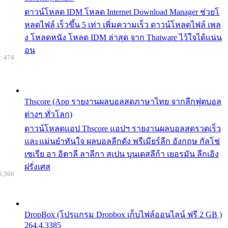
ดาวน์โหลด IDM โหลด Internet Download Manager ช่วยโ
หลดไฟล์ เร็วขึ้น 5 เท่า เพิ่มความเร็ว ดาวน์โหลดไฟล์ เพล
ง โหลดหนัง โหลด IDM ล่าสุด จาก Thaiware ไว้ใจได้แน่น
อน
: 474
Thscore (App รายงานผลบอลสดภาษาไทย จากลีกฟุตบอล
ต่างๆ ทั่วโลก)
ดาวน์โหลดแอป Thscore แอปฯ รายงานผลบอลสดรวดเร็ว
และแม่นยำทันใจ ผลบอลลีกดัง พรีเมียร์ลีก อังกฤษ กัลโช่
เซเรีย อา อิตาลี ลาลีกา สเปน บุนเดสลีก้า เยอรมัน ลีกเอิง
ฝรั่งเศส
6,366
DropBox (โปรแกรม Dropbox เก็บไฟล์ออนไลน์ ฟรี 2 GB )
264.4.3385