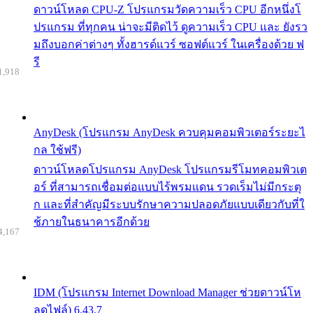
ดาวน์โหลด CPU-Z โปรแกรมวัดความเร็ว CPU อีกหนึ่งโ
ปรแกรม ที่ทุกคน น่าจะมีติดไว้ ดูความเร็ว CPU และ ยังรว
มถึงบอกค่าต่างๆ ทั้งฮารด์แวร์ ซอฟต์แวร์ ในเครื่องด้วย ฟ
รี
1,918
AnyDesk (โปรแกรม AnyDesk ควบคุมคอมพิวเตอร์ระยะไ
กล ใช้ฟรี)
ดาวน์โหลดโปรแกรม AnyDesk โปรแกรมรีโมทคอมพิวเต
อร์ ที่สามารถเชื่อมต่อแบบไร้พรมแดน รวดเร็มไม่มีกระตุ
ก และที่สำคัญมีระบบรักษาความปลอดภัยแบบเดียวกับที่ใ
ช้ภายในธนาคารอีกด้วย
4,167
IDM (โปรแกรม Internet Download Manager ช่วยดาวน์โห
ลดไฟล์) 6.43.7