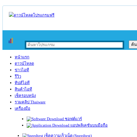
หน้าแรก
ดาวน์โหลด
ข่าวไอที
รีวิว
ทิปส์ไอที
สินค้าไอที
เช็ครอบหนัง
รวมคลิป Thaiware
เครื่องมือ
ซอฟต์แวร์
แอปพลิเคชันบนมือถือ
เช็คความเร็วเน็ต (Speedtest)