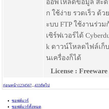
ออัพโหลดข้อมูล สะด
ก ใช้ง่าย รวดเร็ว ด้ว
ะบบ FTP ใช้งานร่วมก
เซิร์ฟเวอร์ได้ Cyberd
k ดาวน์โหลดไฟล์เก็
นเครื่องก็ได้
License : Freeware
ก่อนหน้า
1
2
3
4
5
6
7
...
433
ถัดไป
ซอฟต์แวร์
ซอฟต์แวร์ทั้งหมด