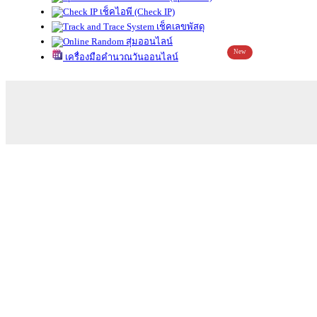
เช็คไอพี (Check IP)
เช็คเลขพัสดุ
สุ่มออนไลน์
New
เครื่องมือคำนวณวันออนไลน์