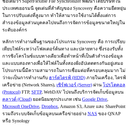
ชื่อเดิมว่า SuperFlexible File Synchronizer พัฒนาโดยบริษัทใน
ประเทศเยอรมนี จุดเด่นที่สำคัญของ Syncovery คือความยืดหยุ่น
ในการปรับแต่งที่สูงมาก ทำให้สามารถใช้งานได้ตั้งแต่การ
สำรองข้อมูลส่วนบุคคลไปจนถึงการจัดการข้อมูลขนาดใหญ่ใน
ระดับองค์กร
หลักการทำงานพื้นฐานของโปรแกรม Syncovery คือ การเปรียบ
เทียบไฟล์ระหว่างโฟลเดอร์ต้นทาง และปลายทาง ซึ่งรองรับทั้ง
การซิงโครไนซ์แบบทางเดียวเพื่อทำหน้าที่เป็นตัวสำรองข้อมูล
และแบบสองทางเพื่อให้ไฟล์ในทั้งสองฝั่งอัปเดตตรงกันอยู่เสมอ
โปรแกรมนี้มีความสามารถในการเชื่อมต่อที่ครอบคลุมมาก ไม่
ว่าจะเป็นการทำงานกับ
ฮาร์ดไดรฟ์ (HDD)
ภายในเครื่อง, ไดรฟ์
เครือข่าย (Network Shares),
เซิร์ฟเวอร์ (Server)
ผ่าน
โปรโตคอล
(Protocol)
FTP,
SFTP
, WebDAV ไปจนถึงบริการจัดเก็บข้อมูลบน
คลาวด์ (Cloud)
ยอดนิยมทุกประเภท เช่น
Google Drive
,
Microsoft OneDrive
,
Dropbox
, Amazon S3, Azure และ SharePoint
รวมถึงระบบจัดเก็บข้อมูลบนเครือข่ายอย่าง
NAS
ของ QNAP
หรือ Synology