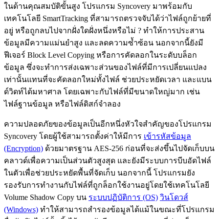
ในด้านคุณสมบัติขั้นสูง โปรแกรม Syncovery มาพร้อมกับ
เทคโนโลยี SmartTracking ที่สามารถตรวจจับได้ว่าไฟล์ถูกย้ายที่
อยู่ หรือถูกลบไปจากฝั่งใดฝั่งหนึ่งหรือไม่ ? ทำให้การประสาน
ข้อมูลมีความแม่นยำสูง และลดความซ้ำซ้อน นอกจากนี้ยังมี
ฟีเจอร์ Block Level Copying หรือการคัดลอกในระดับบล็อก
ข้อมูล ซึ่งจะทำการส่งเฉพาะส่วนของไฟล์ที่มีการเปลี่ยนแปลง
เท่านั้นแทนที่จะคัดลอกใหม่ทั้งไฟล์ ช่วยประหยัดเวลา และแบน
ด์วิดท์ได้มหาศาล โดยเฉพาะกับไฟล์ที่มีขนาดใหญ่มาก เช่น
ไฟล์ฐานข้อมูล หรือไฟล์ดิสก์จำลอง
ความปลอดภัยของข้อมูลเป็นอีกหนึ่งหัวใจสำคัญของโปรแกรม
Syncovery โดยผู้ใช้สามารถตั้งค่าให้มีการ
เข้ารหัสข้อมูล
(Encryption)
ด้วยมาตรฐาน AES-256 ก่อนที่จะส่งขึ้นไปจัดเก็บบน
คลาวด์เพื่อความเป็นส่วนตัวสูงสุด และยังมีระบบการบีบอัดไฟล์
ในตัวเพื่อช่วยประหยัดพื้นที่จัดเก็บ นอกจากนี้ โปรแกรมยัง
รองรับการทำงานกับไฟล์ที่ถูกล็อกใช้งานอยู่โดยใช้เทคโนโลยี
Volume Shadow Copy บน
ระบบปฏิบัติการ (OS)
วินโดวส์
(Windows)
ทำให้สามารถสำรองข้อมูลได้แม้ในขณะที่โปรแกรม