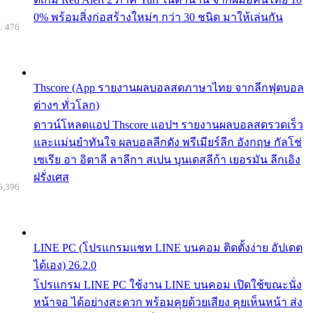
0% พร้อมสิ่งก่อสร้างใหม่ๆ กว่า 30 ชนิด มาให้เล่นกัน
: 476
Thscore (App รายงานผลบอลสดภาษาไทย จากลีกฟุตบอล
ต่างๆ ทั่วโลก)
ดาวน์โหลดแอป Thscore แอปฯ รายงานผลบอลสดรวดเร็ว
และแม่นยำทันใจ ผลบอลลีกดัง พรีเมียร์ลีก อังกฤษ กัลโช่
เซเรีย อา อิตาลี ลาลีกา สเปน บุนเดสลีก้า เยอรมัน ลีกเอิง
ฝรั่งเศส
6,396
LINE PC (โปรแกรมแชท LINE บนคอม ติดตั้งง่าย อัปเดต
ได้เอง) 26.2.0
โปรแกรม LINE PC ใช้งาน LINE บนคอม เปิดใช้ขณะนั่ง
หน้าจอ ได้อย่างสะดวก พร้อมคุยด้วยเสียง คุยเห็นหน้า ส่ง