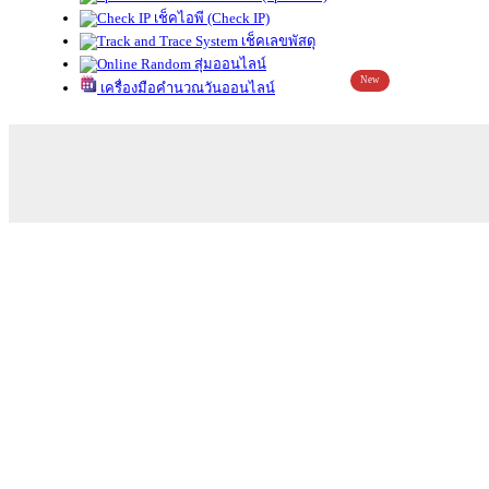
เช็คไอพี (Check IP)
เช็คเลขพัสดุ
สุ่มออนไลน์
New
เครื่องมือคำนวณวันออนไลน์