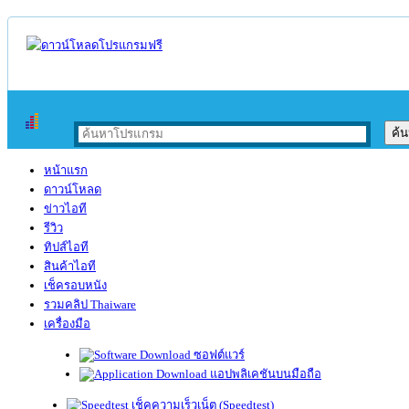
หน้าแรก
ดาวน์โหลด
ข่าวไอที
รีวิว
ทิปส์ไอที
สินค้าไอที
เช็ครอบหนัง
รวมคลิป Thaiware
เครื่องมือ
ซอฟต์แวร์
แอปพลิเคชันบนมือถือ
เช็คความเร็วเน็ต (Speedtest)