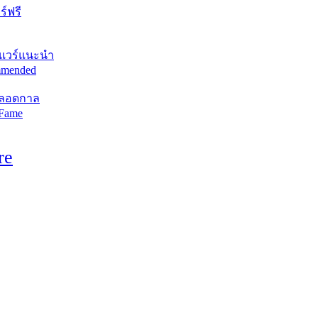
์ฟรี
แวร์แนะนำ
mended
ตลอดกาล
 Fame
re