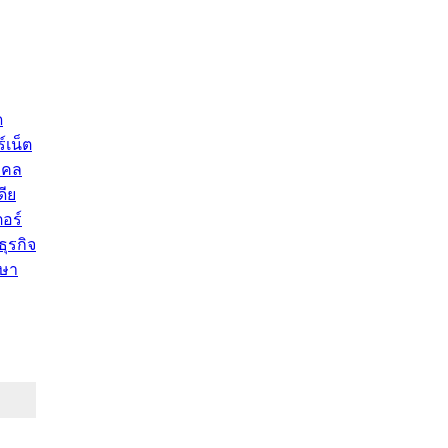
ด
์เน็ต
คคล
ดีย
อร์
ุรกิจ
ษา