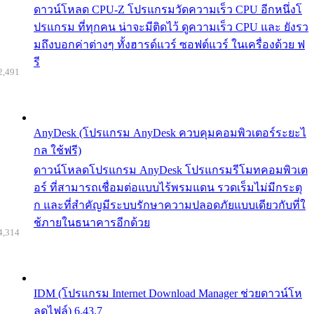
ดาวน์โหลด CPU-Z โปรแกรมวัดความเร็ว CPU อีกหนึ่งโ
ปรแกรม ที่ทุกคน น่าจะมีติดไว้ ดูความเร็ว CPU และ ยังรว
มถึงบอกค่าต่างๆ ทั้งฮารด์แวร์ ซอฟต์แวร์ ในเครื่องด้วย ฟ
รี
2,491
AnyDesk (โปรแกรม AnyDesk ควบคุมคอมพิวเตอร์ระยะไ
กล ใช้ฟรี)
ดาวน์โหลดโปรแกรม AnyDesk โปรแกรมรีโมทคอมพิวเต
อร์ ที่สามารถเชื่อมต่อแบบไร้พรมแดน รวดเร็มไม่มีกระตุ
ก และที่สำคัญมีระบบรักษาความปลอดภัยแบบเดียวกับที่ใ
ช้ภายในธนาคารอีกด้วย
4,314
IDM (โปรแกรม Internet Download Manager ช่วยดาวน์โห
ลดไฟล์) 6.43.7