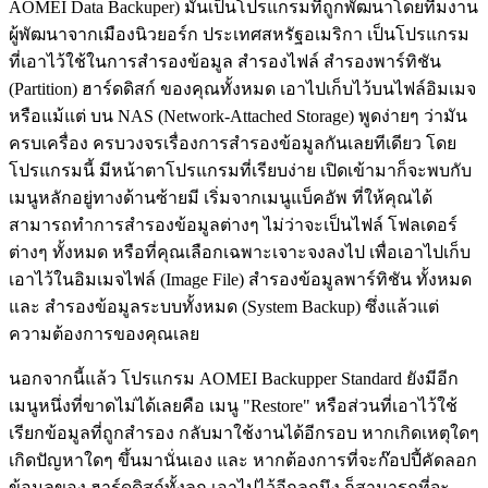
AOMEI Data Backuper) มันเป็นโปรแกรมที่ถูกพัฒนาโดยทีมงาน
ผู้พัฒนาจากเมืองนิวยอร์ก ประเทศสหรัฐอเมริกา เป็นโปรแกรม
ที่เอาไว้ใช้ในการสำรองข้อมูล สำรองไฟล์ สำรองพาร์ทิชัน
(Partition) ฮาร์ดดิสก์ ของคุณทั้งหมด เอาไปเก็บไว้บนไฟล์อิมเมจ
หรือแม้แต่ บน NAS (Network-Attached Storage) พูดง่ายๆ ว่ามัน
ครบเครื่อง ครบวงจรเรื่องการสำรองข้อมูลกันเลยทีเดียว โดย
โปรแกรมนี้ มีหน้าตาโปรแกรมที่เรียบง่าย เปิดเข้ามาก็จะพบกับ
เมนูหลักอยู่ทางด้านซ้ายมี เริ่มจากเมนูแบ็คอัพ ที่ให้คุณได้
สามารถทำการสำรองข้อมูลต่างๆ ไม่ว่าจะเป็นไฟล์ โฟลเดอร์
ต่างๆ ทั้งหมด หรือที่คุณเลือกเฉพาะเจาะจงลงไป เพื่อเอาไปเก็บ
เอาไว้ในอิมเมจไฟล์ (Image File) สำรองข้อมูลพาร์ทิชัน ทั้งหมด
และ สำรองข้อมูลระบบทั้งหมด (System Backup) ซึ่งแล้วแต่
ความต้องการของคุณเลย
นอกจากนี้แล้ว โปรแกรม AOMEI Backupper Standard ยังมีอีก
เมนูหนึ่งที่ขาดไม่ได้เลยคือ เมนู "Restore" หรือส่วนที่เอาไว้ใช้
เรียกข้อมูลที่ถูกสำรอง กลับมาใช้งานได้อีกรอบ หากเกิดเหตุใดๆ
เกิดปัญหาใดๆ ขึ้นมานั่นเอง และ หากต้องการที่จะก๊อปปี้คัดลอก
ข้อมูลของ ฮาร์ดดิสก์ทั้งลูก เอาไปไว้อีกลูกนึง ก็สามารถที่จะ