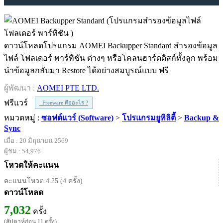
ดาวน์โหลดโปรแกรม AOMEI Backupper Standard สำรองข้อมูล
ไฟล์ โฟลเดอร์ พาร์ทิชัน ต่างๆ หรือโคลนฮาร์ดดิสก์ทั้งลูก พร้อม
นำข้อมูลกลับมา Restore ได้อย่างสมบูรณ์แบบ ฟรี
ผู้พัฒนา :
AOMEI PTE LTD.
ฟรีแวร์
Freeware คืออะไร ?
หมวดหมู่ :
ซอฟต์แวร์ (Software)
>
โปรแกรมยูทิลิตี้
>
Backup &
Sync
เมื่อ : 20 มิถุนายน 2569
ผู้ชม : 54,976
โหวตให้คะแนน
คะแนนโหวต 4.25 (4 ครั้ง)
ดาวน์โหลด
7,032
ครั้ง
(สัปดาห์ก่อน 11 ครั้ง)