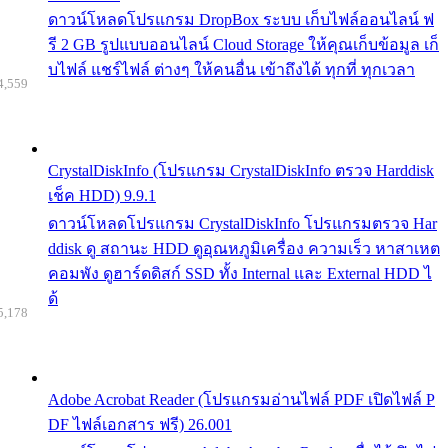
ดาวน์โหลดโปรแกรม DropBox ระบบ เก็บไฟล์ออนไลน์ ฟ
รี 2 GB รูปแบบออนไลน์ Cloud Storage ให้คุณเก็บข้อมูล เก็
บไฟล์ แชร์ไฟล์ ต่างๆ ให้คนอื่น เข้าถึงได้ ทุกที่ ทุกเวลา
4,559
CrystalDiskInfo (โปรแกรม CrystalDiskInfo ตรวจ Harddisk
เช็ค HDD) 9.9.1
ดาวน์โหลดโปรแกรม CrystalDiskInfo โปรแกรมตรวจ Har
ddisk ดู สถานะ HDD ดูอุณหภูมิเครื่อง ความเร็ว หาสาเหต
คอมพัง ดูฮาร์ดดิสก์ SSD ทั้ง Internal และ External HDD ไ
ด้
5,178
Adobe Acrobat Reader (โปรแกรมอ่านไฟล์ PDF เปิดไฟล์ P
DF ไฟล์เอกสาร ฟรี) 26.001