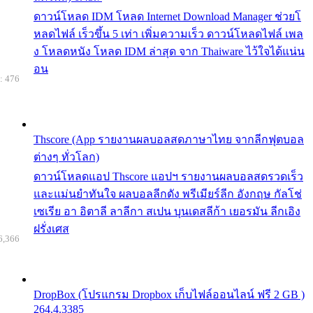
ดาวน์โหลด IDM โหลด Internet Download Manager ช่วยโ
หลดไฟล์ เร็วขึ้น 5 เท่า เพิ่มความเร็ว ดาวน์โหลดไฟล์ เพล
ง โหลดหนัง โหลด IDM ล่าสุด จาก Thaiware ไว้ใจได้แน่น
อน
: 476
Thscore (App รายงานผลบอลสดภาษาไทย จากลีกฟุตบอล
ต่างๆ ทั่วโลก)
ดาวน์โหลดแอป Thscore แอปฯ รายงานผลบอลสดรวดเร็ว
และแม่นยำทันใจ ผลบอลลีกดัง พรีเมียร์ลีก อังกฤษ กัลโช่
เซเรีย อา อิตาลี ลาลีกา สเปน บุนเดสลีก้า เยอรมัน ลีกเอิง
ฝรั่งเศส
6,366
DropBox (โปรแกรม Dropbox เก็บไฟล์ออนไลน์ ฟรี 2 GB )
264.4.3385