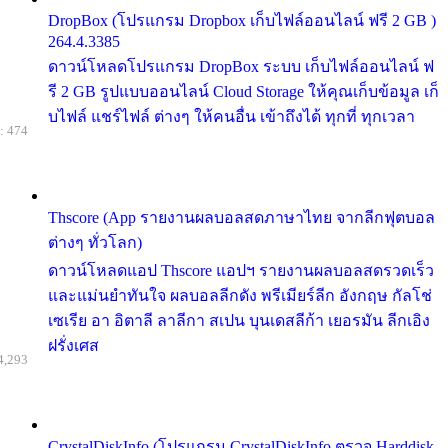
DropBox (โปรแกรม Dropbox เก็บไฟล์ออนไลน์ ฟรี 2 GB )
264.4.3385
ดาวน์โหลดโปรแกรม DropBox ระบบ เก็บไฟล์ออนไลน์ ฟ
รี 2 GB รูปแบบออนไลน์ Cloud Storage ให้คุณเก็บข้อมูล เก็
บไฟล์ แชร์ไฟล์ ต่างๆ ให้คนอื่น เข้าถึงได้ ทุกที่ ทุกเวลา
: 474
Thscore (App รายงานผลบอลสดภาษาไทย จากลีกฟุตบอล
ต่างๆ ทั่วโลก)
ดาวน์โหลดแอป Thscore แอปฯ รายงานผลบอลสดรวดเร็ว
และแม่นยำทันใจ ผลบอลลีกดัง พรีเมียร์ลีก อังกฤษ กัลโช่
เซเรีย อา อิตาลี ลาลีกา สเปน บุนเดสลีก้า เยอรมัน ลีกเอิง
ฝรั่งเศส
4,293
CrystalDiskInfo (โปรแกรม CrystalDiskInfo ตรวจ Harddisk