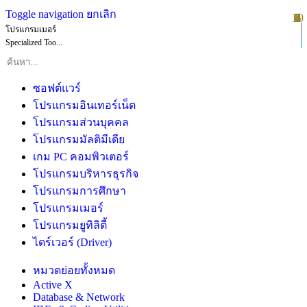
Toggle navigation
ยกเลิก
10
1
2
3
4
5
6
7
8
9
โปรแกรมเมอร์
Specialized Too...
ซอฟต์แวร์
โปรแกรมอินเทอร์เน็ต
โปรแกรมส่วนบุคคล
โปรแกรมมัลติมีเดีย
เกม PC คอมพิวเตอร์
โปรแกรมบริหารธุรกิจ
โปรแกรมการศึกษา
โปรแกรมเมอร์
โปรแกรมยูทิลิตี้
ไดร์เวอร์ (Driver)
หมวดย่อยทั้งหมด
Active X
Database & Network