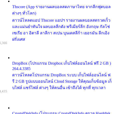
Thscore (App รายงานผลบอลสดภาษาไทย จากลีกฟุตบอล
ต่างๆ ทั่วโลก)
ดาวน์โหลดแอป Thscore แอปฯ รายงานผลบอลสดรวดเร็ว
และแม่นยำทันใจ ผลบอลลีกดัง พรีเมียร์ลีก อังกฤษ กัลโช่
เซเรีย อา อิตาลี ลาลีกา สเปน บุนเดสลีก้า เยอรมัน ลีกเอิง
ฝรั่งเศส
6,366
DropBox (โปรแกรม Dropbox เก็บไฟล์ออนไลน์ ฟรี 2 GB )
264.4.3385
ดาวน์โหลดโปรแกรม DropBox ระบบ เก็บไฟล์ออนไลน์ ฟ
รี 2 GB รูปแบบออนไลน์ Cloud Storage ให้คุณเก็บข้อมูล เก็
บไฟล์ แชร์ไฟล์ ต่างๆ ให้คนอื่น เข้าถึงได้ ทุกที่ ทุกเวลา
4,435
CrystalDiskInfo (โปรแกรม CrystalDiskInfo ตรวจ Harddisk