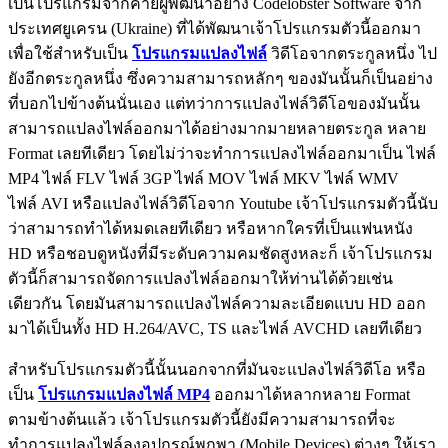
เป็นโปรแกรมจากค่ายผู้พัฒนาอย่าง Codelobster Software จาก
ประเทศยูเครน (Ukraine) ที่ได้พัฒนาเจ้าโปรแกรมตัวนี้ออกมา
เพื่อใช้สำหรับเป็น
โปรแกรมแปลงไฟล์
วิดีโอจากตระกูลหนึ่ง ไป
ยังอีกตระกูลหนึ่ง ซึ่งความสามารถหลักๆ ของมันนั้นก็เป็นอย่าง
ที่บอกไปข้างต้นนั่นเอง แต่ทว่าการแปลงไฟล์วิดีโอของมันนั้น
สามารถแปลงไฟล์ออกมาได้อย่างมากมายหลายตระกูล หลาย
Format เลยทีเดียว โดยไม่ว่าจะทำการแปลงไฟล์ออกมาเป็น ไฟล์
MP4 ไฟล์ FLV ไฟล์ 3GP ไฟล์ MOV ไฟล์ MKV ไฟล์ WMV
ไฟล์ AVI หรือแปลงไฟล์วิดีโอจาก Youtube เจ้าโปรแกรมตัวนี้นับ
ว่าสามารถทำได้หมดเลยทีเดียว หรือหากใครที่เป็นแฟนหนัง
HD หรือชอบดูหนังที่มีระดับความคมชัดสูงหละก็ เจ้าโปรแกรม
ตัวนี้ก็สามารถจัดการแปลงไฟล์ออกมาให้ท่านได้ด้วยเช่น
เดียวกัน โดยมันสามารถแปลงไฟล์ความละเอียดแบบ HD ออก
มาได้เป็นทั้ง HD H.264/AVC, TS และไฟล์ AVCHD เลยทีเดียว
สำหรับโปรแกรมตัวนี้นั้นนอกจากที่มันจะแปลงไฟล์วิดีโอ หรือ
เป็น
โปรแกรมแปลงไฟล์ MP4
ออกมาได้หลากหลาย Format
ตามข้างต้นแล้ว เจ้าโปรแกรมตัวนี้ยังมีความสามารถที่จะ
ทำการแปลงไฟล์ลงอุปกรณ์พกพา (Mobile Devices) ต่างๆ ให้เรา