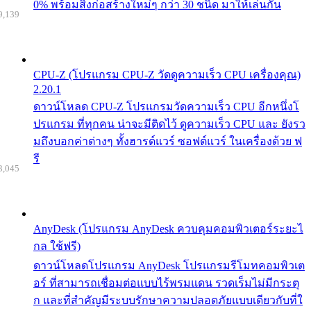
0% พร้อมสิ่งก่อสร้างใหม่ๆ กว่า 30 ชนิด มาให้เล่นกัน
9,139
CPU-Z (โปรแกรม CPU-Z วัดดูความเร็ว CPU เครื่องคุณ)
2.20.1
ดาวน์โหลด CPU-Z โปรแกรมวัดความเร็ว CPU อีกหนึ่งโ
ปรแกรม ที่ทุกคน น่าจะมีติดไว้ ดูความเร็ว CPU และ ยังรว
มถึงบอกค่าต่างๆ ทั้งฮารด์แวร์ ซอฟต์แวร์ ในเครื่องด้วย ฟ
รี
3,045
AnyDesk (โปรแกรม AnyDesk ควบคุมคอมพิวเตอร์ระยะไ
กล ใช้ฟรี)
ดาวน์โหลดโปรแกรม AnyDesk โปรแกรมรีโมทคอมพิวเต
อร์ ที่สามารถเชื่อมต่อแบบไร้พรมแดน รวดเร็มไม่มีกระตุ
ก และที่สำคัญมีระบบรักษาความปลอดภัยแบบเดียวกับที่ใ