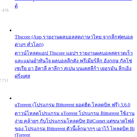
ด้
: 476
Thscore (App รายงานผลบอลสดภาษาไทย จากลีกฟุตบอล
ต่างๆ ทั่วโลก)
ดาวน์โหลดแอป Thscore แอปฯ รายงานผลบอลสดรวดเร็ว
และแม่นยำทันใจ ผลบอลลีกดัง พรีเมียร์ลีก อังกฤษ กัลโช่
เซเรีย อา อิตาลี ลาลีกา สเปน บุนเดสลีก้า เยอรมัน ลีกเอิง
ฝรั่งเศส
7,711
uTorrent (โปรแกรม Bittorrent ยอดฮิต โหลดบิท ฟรี) 3.6.0
ดาวน์โหลดโปรแกรม uTorrent โปรแกรม Bittorrent ใช้งาน
ง่าย คล้ายๆ กับโปรแกรมโหลดบิท BitComet แต่ขนาดไฟล์
ของ โปรแกรม Bittorrent ตัวนี้เล็กมากๆ เอาไว้ โหลดบิท Bi
tTorrent