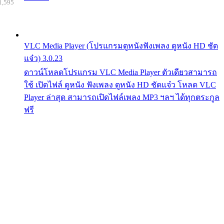
1,595
VLC Media Player (โปรแกรมดูหนังฟังเพลง ดูหนัง HD ชัด
แจ๋ว) 3.0.23
ดาวน์โหลดโปรแกรม VLC Media Player ตัวเดียวสามารถ
ใช้ เปิดไฟล์ ดูหนัง ฟังเพลง ดูหนัง HD ชัดแจ๋ว โหลด VLC
Player ล่าสุด สามารถเปิดไฟล์เพลง MP3 ฯลฯ ได้ทุกตระกูล
ฟรี