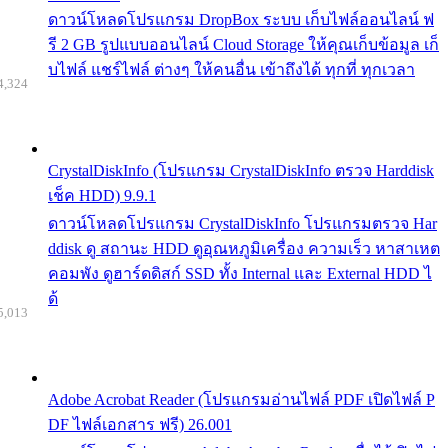
ดาวน์โหลดโปรแกรม DropBox ระบบ เก็บไฟล์ออนไลน์ ฟ
รี 2 GB รูปแบบออนไลน์ Cloud Storage ให้คุณเก็บข้อมูล เก็
บไฟล์ แชร์ไฟล์ ต่างๆ ให้คนอื่น เข้าถึงได้ ทุกที่ ทุกเวลา
4,324
CrystalDiskInfo (โปรแกรม CrystalDiskInfo ตรวจ Harddisk
เช็ค HDD) 9.9.1
ดาวน์โหลดโปรแกรม CrystalDiskInfo โปรแกรมตรวจ Har
ddisk ดู สถานะ HDD ดูอุณหภูมิเครื่อง ความเร็ว หาสาเหต
คอมพัง ดูฮาร์ดดิสก์ SSD ทั้ง Internal และ External HDD ไ
ด้
5,013
Adobe Acrobat Reader (โปรแกรมอ่านไฟล์ PDF เปิดไฟล์ P
DF ไฟล์เอกสาร ฟรี) 26.001