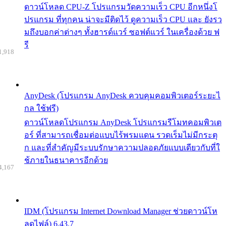
ดาวน์โหลด CPU-Z โปรแกรมวัดความเร็ว CPU อีกหนึ่งโ
ปรแกรม ที่ทุกคน น่าจะมีติดไว้ ดูความเร็ว CPU และ ยังรว
มถึงบอกค่าต่างๆ ทั้งฮารด์แวร์ ซอฟต์แวร์ ในเครื่องด้วย ฟ
รี
1,918
AnyDesk (โปรแกรม AnyDesk ควบคุมคอมพิวเตอร์ระยะไ
กล ใช้ฟรี)
ดาวน์โหลดโปรแกรม AnyDesk โปรแกรมรีโมทคอมพิวเต
อร์ ที่สามารถเชื่อมต่อแบบไร้พรมแดน รวดเร็มไม่มีกระตุ
ก และที่สำคัญมีระบบรักษาความปลอดภัยแบบเดียวกับที่ใ
ช้ภายในธนาคารอีกด้วย
4,167
IDM (โปรแกรม Internet Download Manager ช่วยดาวน์โห
ลดไฟล์) 6.43.7