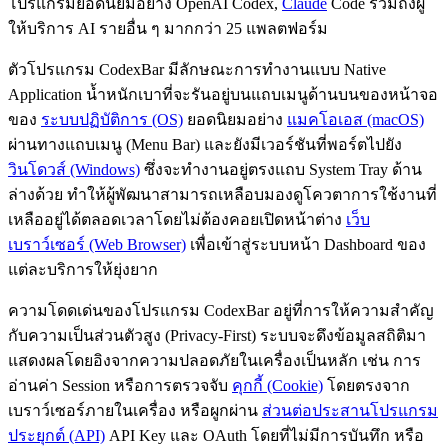
โปรแกรมยอดนิยมอย่าง OpenAI Codex,
Claude
Code รวมถึงผู้
ให้บริการ AI รายอื่น ๆ มากกว่า 25 แพลตฟอร์ม
ตัวโปรแกรม CodexBar มีลักษณะการทำงานแบบ Native
Application น้ำหนักเบาที่จะรันอยู่บนแถบเมนูด้านบนของหน้าจอ
ของ
ระบบปฏิบัติการ (OS)
ยอดนิยมอย่าง
แมคโอเอส (macOS)
ผ่านทางแถบเมนู (Menu Bar) และยังมีเวอร์ชันที่พอร์ตไปยัง
วินโดวส์ (Windows)
ซึ่งจะทำงานอยู่ตรงแถบ System Tray ด้าน
ล่างด้วย ทำให้ผู้พัฒนาสามารถเหลือบมองดูโควตาการใช้งานที่
เหลืออยู่ได้ตลอดเวลาโดยไม่ต้องคอยเปิดหน้าต่าง
เว็บ
เบราว์เซอร์ (Web Browser)
เพื่อเข้าสู่ระบบหน้า Dashboard ของ
แต่ละบริการให้ยุ่งยาก
ความโดดเด่นของโปรแกรม CodexBar อยู่ที่การให้ความสำคัญ
กับความเป็นส่วนตัวสูง (Privacy-First) ระบบจะดึงข้อมูลสถิติมา
แสดงผลโดยอิงจากความปลอดภัยในเครื่องเป็นหลัก เช่น การ
อ่านค่า Session หรือการตรวจจับ
คุกกี้ (Cookie)
โดยตรงจาก
เบราว์เซอร์ภายในเครื่อง หรือผูกผ่าน
ส่วนต่อประสานโปรแกรม
ประยุกต์ (API)
API Key และ OAuth โดยที่ไม่มีการบันทึก หรือ