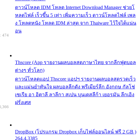
ดาวน์โหลด IDM โหลด Internet Download Manager ช่วยโ
หลดไฟล์ เร็วขึ้น 5 เท่า เพิ่มความเร็ว ดาวน์โหลดไฟล์ เพล
ง โหลดหนัง โหลด IDM ล่าสุด จาก Thaiware ไว้ใจได้แน่น
อน
: 474
Thscore (App รายงานผลบอลสดภาษาไทย จากลีกฟุตบอล
ต่างๆ ทั่วโลก)
ดาวน์โหลดแอป Thscore แอปฯ รายงานผลบอลสดรวดเร็ว
และแม่นยำทันใจ ผลบอลลีกดัง พรีเมียร์ลีก อังกฤษ กัลโช่
เซเรีย อา อิตาลี ลาลีกา สเปน บุนเดสลีก้า เยอรมัน ลีกเอิง
ฝรั่งเศส
6,366
DropBox (โปรแกรม Dropbox เก็บไฟล์ออนไลน์ ฟรี 2 GB )
264.4.3385