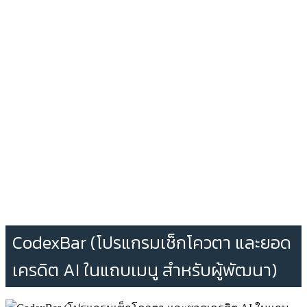
CodexBar (โปรแกรมเช็กโควตา และยอด
เครดิต AI ในแถบเมนู สำหรับผู้พัฒนา)