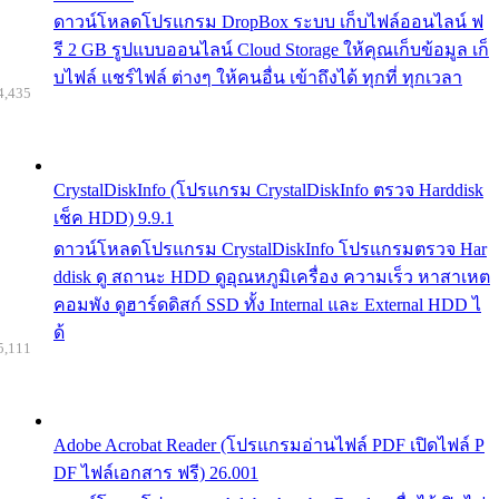
ดาวน์โหลดโปรแกรม DropBox ระบบ เก็บไฟล์ออนไลน์ ฟ
รี 2 GB รูปแบบออนไลน์ Cloud Storage ให้คุณเก็บข้อมูล เก็
บไฟล์ แชร์ไฟล์ ต่างๆ ให้คนอื่น เข้าถึงได้ ทุกที่ ทุกเวลา
4,435
CrystalDiskInfo (โปรแกรม CrystalDiskInfo ตรวจ Harddisk
เช็ค HDD) 9.9.1
ดาวน์โหลดโปรแกรม CrystalDiskInfo โปรแกรมตรวจ Har
ddisk ดู สถานะ HDD ดูอุณหภูมิเครื่อง ความเร็ว หาสาเหต
คอมพัง ดูฮาร์ดดิสก์ SSD ทั้ง Internal และ External HDD ไ
ด้
5,111
Adobe Acrobat Reader (โปรแกรมอ่านไฟล์ PDF เปิดไฟล์ P
DF ไฟล์เอกสาร ฟรี) 26.001