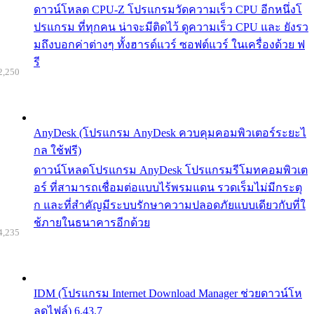
ดาวน์โหลด CPU-Z โปรแกรมวัดความเร็ว CPU อีกหนึ่งโ
ปรแกรม ที่ทุกคน น่าจะมีติดไว้ ดูความเร็ว CPU และ ยังรว
มถึงบอกค่าต่างๆ ทั้งฮารด์แวร์ ซอฟต์แวร์ ในเครื่องด้วย ฟ
รี
2,250
AnyDesk (โปรแกรม AnyDesk ควบคุมคอมพิวเตอร์ระยะไ
กล ใช้ฟรี)
ดาวน์โหลดโปรแกรม AnyDesk โปรแกรมรีโมทคอมพิวเต
อร์ ที่สามารถเชื่อมต่อแบบไร้พรมแดน รวดเร็มไม่มีกระตุ
ก และที่สำคัญมีระบบรักษาความปลอดภัยแบบเดียวกับที่ใ
ช้ภายในธนาคารอีกด้วย
4,235
IDM (โปรแกรม Internet Download Manager ช่วยดาวน์โห
ลดไฟล์) 6.43.7