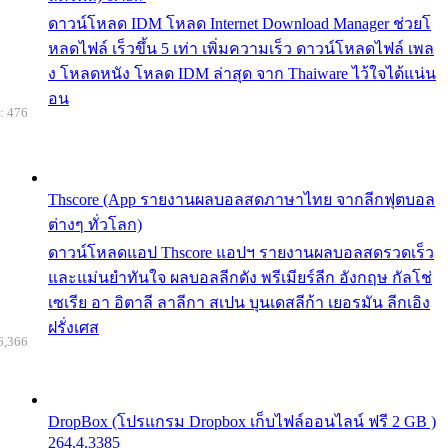
ดาวน์โหลด IDM โหลด Internet Download Manager ช่วยโ
หลดไฟล์ เร็วขึ้น 5 เท่า เพิ่มความเร็ว ดาวน์โหลดไฟล์ เพล
ง โหลดหนัง โหลด IDM ล่าสุด จาก Thaiware ไว้ใจได้แน่น
อน
: 476
Thscore (App รายงานผลบอลสดภาษาไทย จากลีกฟุตบอล
ต่างๆ ทั่วโลก)
ดาวน์โหลดแอป Thscore แอปฯ รายงานผลบอลสดรวดเร็ว
และแม่นยำทันใจ ผลบอลลีกดัง พรีเมียร์ลีก อังกฤษ กัลโช่
เซเรีย อา อิตาลี ลาลีกา สเปน บุนเดสลีก้า เยอรมัน ลีกเอิง
ฝรั่งเศส
6,366
DropBox (โปรแกรม Dropbox เก็บไฟล์ออนไลน์ ฟรี 2 GB )
264.4.3385