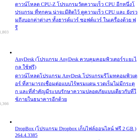
ดาวน์โหลด CPU-Z โปรแกรมวัดความเร็ว CPU อีกหนึ่งโ
ปรแกรม ที่ทุกคน น่าจะมีติดไว้ ดูความเร็ว CPU และ ยังรว
มถึงบอกค่าต่างๆ ทั้งฮารด์แวร์ ซอฟต์แวร์ ในเครื่องด้วย ฟ
รี
1,803
AnyDesk (โปรแกรม AnyDesk ควบคุมคอมพิวเตอร์ระยะไ
กล ใช้ฟรี)
ดาวน์โหลดโปรแกรม AnyDesk โปรแกรมรีโมทคอมพิวเต
อร์ ที่สามารถเชื่อมต่อแบบไร้พรมแดน รวดเร็มไม่มีกระตุ
ก และที่สำคัญมีระบบรักษาความปลอดภัยแบบเดียวกับที่ใ
ช้ภายในธนาคารอีกด้วย
6,366
DropBox (โปรแกรม Dropbox เก็บไฟล์ออนไลน์ ฟรี 2 GB )
264.4.3385