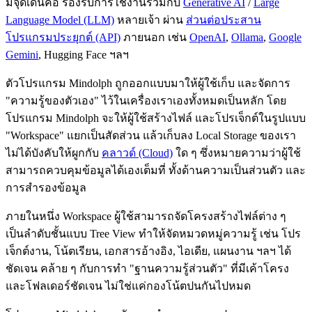
มีจุดเด่นคือ รองรับการใช้งานร่วมกับ
Generative AI
/
Large
Language Model (LLM)
หลายเจ้า ผ่าน
ส่วนต่อประสาน
โปรแกรมประยุกต์ (API)
ภายนอก เช่น
OpenAI
,
Ollama
,
Google
Gemini
, Hugging Face ฯลฯ
ตัวโปรแกรม Mindolph ถูกออกแบบมาให้ผู้ใช้เก็บ และจัดการ
"ความรู้ของตัวเอง" ไว้ในเครื่องเราเองทั้งหมดเป็นหลัก โดย
โปรแกรม Mindolph จะให้ผู้ใช้สร้างไฟล์ และโปรเจ็กต์ในรูปแบบ
"Workspace" แยกเป็นสัดส่วน แล้วเก็บลง Local Storage ของเรา
ไม่ได้บังคับให้ผูกกับ
คลาวด์ (Cloud)
ใด ๆ ซึ่งหมายความว่าผู้ใช้
สามารถควบคุมข้อมูลได้เองเต็มที่ ทั้งด้านความเป็นส่วนตัว และ
การสำรองข้อมูล
ภายในหนึ่ง Workspace ผู้ใช้สามารถจัดโครงสร้างไฟล์ต่าง ๆ
เป็นลำดับชั้นแบบ Tree View ทำให้จัดหมวดหมู่ความรู้ เช่น โปร
เจ็กต์งาน, โน้ตเรียน, เอกสารอ้างอิง, ไอเดีย, แผนงาน ฯลฯ ได้
ชัดเจน คล้าย ๆ กับการทำ "ฐานความรู้ส่วนตัว" ที่มีเค้าโครง
และโฟลเดอร์ชัดเจน ไม่ใช่แค่กองโน้ตปนกันไปหมด