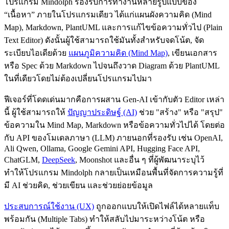
โปรแกรม Mindolph รองรับการทำงานหลายรูปแบบของ
“เนื้อหา” ภายในโปรแกรมเดียว ได้แก่แผนผังความคิด (Mind
Map), Markdown, PlantUML และการแก้ไขข้อความทั่วไป (Plain
Text Editor) ดังนั้นผู้ใช้สามารถใช้มันทั้งสำหรับจดโน้ต, จัด
ระเบียบไอเดียด้วย
แผนภูมิความคิด (Mind Map)
, เขียนเอกสาร
หรือ Spec ด้วย Markdown ไปจนถึงวาด Diagram ด้วย PlantUML
ในที่เดียวโดยไม่ต้องเปลี่ยนโปรแกรมไปมา
ฟีเจอร์ที่โดดเด่นมากคือการผสาน Gen‑AI เข้ากับตัว Editor เหล่า
นี้ ผู้ใช้สามารถให้
ปัญญาประดิษฐ์ (AI)
ช่วย "สร้าง" หรือ "สรุป"
ข้อความใน Mind Map, Markdown หรือข้อความทั่วไปได้ โดยต่อ
กับ API ของโมเดลภาษา (LLM) ภายนอกที่รองรับ เช่น OpenAI,
Ali Qwen, Ollama, Google Gemini API, Hugging Face API,
ChatGLM,
DeepSeek
, Moonshot และอื่น ๆ ที่ผู้พัฒนาระบุไว้
ทำให้โปรแกรม Mindolph กลายเป็นเหมือนพื้นที่จัดการความรู้ที่
มี AI ช่วยคิด, ช่วยเขียน และช่วยย่อยข้อมูล
ประสบการณ์ใช้งาน (UX)
ถูกออกแบบให้เปิดไฟล์ได้หลายแท็บ
พร้อมกัน (Multiple Tabs) ทำให้สลับไปมาระหว่างโน้ต หรือ