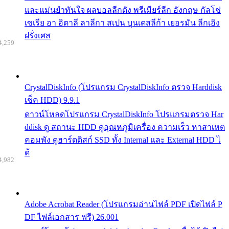
และแม่นยำทันใจ ผลบอลลีกดัง พรีเมียร์ลีก อังกฤษ กัลโช่
เซเรีย อา อิตาลี ลาลีกา สเปน บุนเดสลีก้า เยอรมัน ลีกเอิง
ฝรั่งเศส
4,259
CrystalDiskInfo (โปรแกรม CrystalDiskInfo ตรวจ Harddisk
เช็ค HDD) 9.9.1
ดาวน์โหลดโปรแกรม CrystalDiskInfo โปรแกรมตรวจ Har
ddisk ดู สถานะ HDD ดูอุณหภูมิเครื่อง ความเร็ว หาสาเหต
คอมพัง ดูฮาร์ดดิสก์ SSD ทั้ง Internal และ External HDD ไ
ด้
4,982
Adobe Acrobat Reader (โปรแกรมอ่านไฟล์ PDF เปิดไฟล์ P
DF ไฟล์เอกสาร ฟรี) 26.001