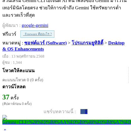
ส่วนเสริม Gemini CLI เอเจนต์ AI ที่นำพลังของ Gemini มาไว้ใน
เทอร์มินัลโดยตรง ช่วยให้การเข้าถึง Gemini ใช้ทรัพยากรต่ำ
และรวดเร็วที่สุด
ผู้พัฒนา :
google-gemini
ฟรีแวร์
Freeware คืออะไร ?
หมวดหมู่ :
ซอฟต์แวร์ (Software)
>
โปรแกรมยูทิลิตี้
>
Desktop
& OS Enhancements
เมื่อ : 13 พฤศจิกายน 2568
ผู้ชม : 1,344
โหวตให้คะแนน
คะแนนโหวต 0 (0 ครั้ง)
ดาวน์โหลด
37
ครั้ง
(สัปดาห์ก่อน 0 ครั้ง)
แชร์บทความนี้ :
0
»