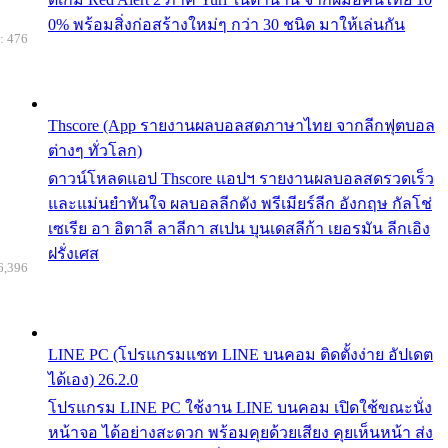
0% พร้อมสิ่งก่อสร้างใหม่ๆ กว่า 30 ชนิด มาให้เล่นกัน
: 476
Thscore (App รายงานผลบอลสดภาษาไทย จากลีกฟุตบอล
ต่างๆ ทั่วโลก)
ดาวน์โหลดแอป Thscore แอปฯ รายงานผลบอลสดรวดเร็ว
และแม่นยำทันใจ ผลบอลลีกดัง พรีเมียร์ลีก อังกฤษ กัลโช่
เซเรีย อา อิตาลี ลาลีกา สเปน บุนเดสลีก้า เยอรมัน ลีกเอิง
ฝรั่งเศส
6,396
LINE PC (โปรแกรมแชท LINE บนคอม ติดตั้งง่าย อัปเดต
ได้เอง) 26.2.0
โปรแกรม LINE PC ใช้งาน LINE บนคอม เปิดใช้ขณะนั่ง
หน้าจอ ได้อย่างสะดวก พร้อมคุยด้วยเสียง คุยเห็นหน้า ส่ง