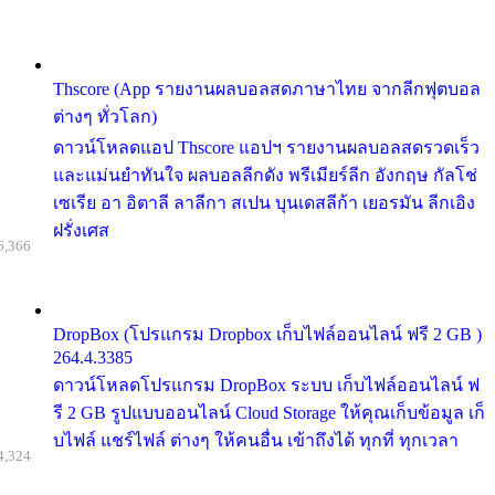
Thscore (App รายงานผลบอลสดภาษาไทย จากลีกฟุตบอล
ต่างๆ ทั่วโลก)
ดาวน์โหลดแอป Thscore แอปฯ รายงานผลบอลสดรวดเร็ว
และแม่นยำทันใจ ผลบอลลีกดัง พรีเมียร์ลีก อังกฤษ กัลโช่
เซเรีย อา อิตาลี ลาลีกา สเปน บุนเดสลีก้า เยอรมัน ลีกเอิง
ฝรั่งเศส
6,366
DropBox (โปรแกรม Dropbox เก็บไฟล์ออนไลน์ ฟรี 2 GB )
264.4.3385
ดาวน์โหลดโปรแกรม DropBox ระบบ เก็บไฟล์ออนไลน์ ฟ
รี 2 GB รูปแบบออนไลน์ Cloud Storage ให้คุณเก็บข้อมูล เก็
บไฟล์ แชร์ไฟล์ ต่างๆ ให้คนอื่น เข้าถึงได้ ทุกที่ ทุกเวลา
4,324