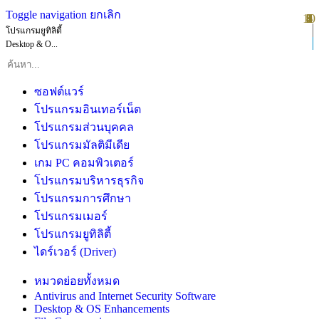
Toggle navigation
ยกเลิก
10
1
2
3
4
5
6
7
8
9
โปรแกรมยูทิลิตี้
Desktop & O...
ซอฟต์แวร์
โปรแกรมอินเทอร์เน็ต
โปรแกรมส่วนบุคคล
โปรแกรมมัลติมีเดีย
เกม PC คอมพิวเตอร์
โปรแกรมบริหารธุรกิจ
โปรแกรมการศึกษา
โปรแกรมเมอร์
โปรแกรมยูทิลิตี้
ไดร์เวอร์ (Driver)
หมวดย่อยทั้งหมด
Antivirus and Internet Security Software
Desktop & OS Enhancements