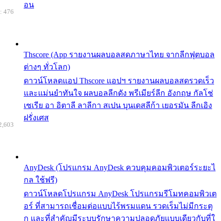
อน
: 476
Thscore (App รายงานผลบอลสดภาษาไทย จากลีกฟุตบอล
ต่างๆ ทั่วโลก)
ดาวน์โหลดแอป Thscore แอปฯ รายงานผลบอลสดรวดเร็ว
และแม่นยำทันใจ ผลบอลลีกดัง พรีเมียร์ลีก อังกฤษ กัลโช่
เซเรีย อา อิตาลี ลาลีกา สเปน บุนเดสลีก้า เยอรมัน ลีกเอิง
ฝรั่งเศส
2,603
AnyDesk (โปรแกรม AnyDesk ควบคุมคอมพิวเตอร์ระยะไ
กล ใช้ฟรี)
ดาวน์โหลดโปรแกรม AnyDesk โปรแกรมรีโมทคอมพิวเต
อร์ ที่สามารถเชื่อมต่อแบบไร้พรมแดน รวดเร็มไม่มีกระตุ
ก และที่สำคัญมีระบบรักษาความปลอดภัยแบบเดียวกับที่ใ