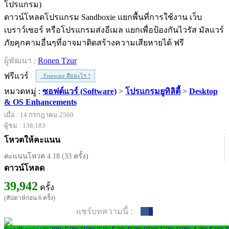
ดาวน์โหลดโปรแกรม Sandboxie แยกพื้นที่การใช้งาน เว็บ
เบราว์เซอร์ หรือโปรแกรมส่งอีเมล แยกเพื่อป้องกันไวรัส มัลแวร์
ภัยคุกคามอื่นๆที่อาจมาติดสร้างความเสียหายได้ ฟรี
ผู้พัฒนา :
Ronen Tzur
ฟรีแวร์
Freeware คืออะไร ?
หมวดหมู่ :
ซอฟต์แวร์ (Software)
>
โปรแกรมยูทิลิตี้
>
Desktop
& OS Enhancements
เมื่อ : 14 กรกฎาคม 2569
ผู้ชม : 138,183
โหวตให้คะแนน
คะแนนโหวต 4.18 (33 ครั้ง)
ดาวน์โหลด
39,942
ครั้ง
(สัปดาห์ก่อน 6 ครั้ง)
แชร์บทความนี้ :
0