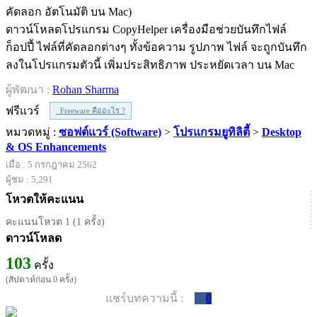
ดาวน์โหลดโปรแกรม CopyHelper เครื่องมือช่วยบันทึกไฟล์
ก็อปปี้ ไฟล์ที่คัดลอกต่างๆ ทั้งข้อความ รูปภาพ ไฟล์ จะถูกบันทึก
ลงในโปรแกรมตัวนี้ เพิ่มประสิทธิภาพ ประหยัดเวลา บน Mac
ผู้พัฒนา :
Rohan Sharma
ฟรีแวร์
Freeware คืออะไร ?
หมวดหมู่ :
ซอฟต์แวร์ (Software)
>
โปรแกรมยูทิลิตี้
>
Desktop
& OS Enhancements
เมื่อ : 5 กรกฎาคม 2562
ผู้ชม : 5,291
โหวตให้คะแนน
คะแนนโหวต 1 (1 ครั้ง)
ดาวน์โหลด
103
ครั้ง
(สัปดาห์ก่อน 0 ครั้ง)
แชร์บทความนี้ :
0