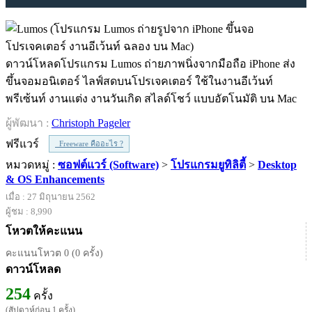
ดาวน์โหลดโปรแกรม Lumos ถ่ายภาพนิ่งจากมือถือ iPhone ส่ง
ขึ้นจอมอนิเตอร์ ไลฟ์สดบนโปรเจคเตอร์ ใช้ในงานอีเว้นท์
พรีเซ้นท์ งานแต่ง งานวันเกิด สไลด์โชว์ แบบอัตโนมัติ บน Mac
ผู้พัฒนา :
Christoph Pageler
ฟรีแวร์
Freeware คืออะไร ?
หมวดหมู่ :
ซอฟต์แวร์ (Software)
>
โปรแกรมยูทิลิตี้
>
Desktop
& OS Enhancements
เมื่อ : 27 มิถุนายน 2562
ผู้ชม : 8,990
โหวตให้คะแนน
คะแนนโหวต 0 (0 ครั้ง)
ดาวน์โหลด
254
ครั้ง
(สัปดาห์ก่อน 1 ครั้ง)