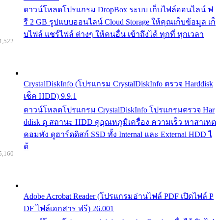
ดาวน์โหลดโปรแกรม DropBox ระบบ เก็บไฟล์ออนไลน์ ฟ
รี 2 GB รูปแบบออนไลน์ Cloud Storage ให้คุณเก็บข้อมูล เก็
บไฟล์ แชร์ไฟล์ ต่างๆ ให้คนอื่น เข้าถึงได้ ทุกที่ ทุกเวลา
4,522
CrystalDiskInfo (โปรแกรม CrystalDiskInfo ตรวจ Harddisk
เช็ค HDD) 9.9.1
ดาวน์โหลดโปรแกรม CrystalDiskInfo โปรแกรมตรวจ Har
ddisk ดู สถานะ HDD ดูอุณหภูมิเครื่อง ความเร็ว หาสาเหต
คอมพัง ดูฮาร์ดดิสก์ SSD ทั้ง Internal และ External HDD ไ
ด้
5,160
Adobe Acrobat Reader (โปรแกรมอ่านไฟล์ PDF เปิดไฟล์ P
DF ไฟล์เอกสาร ฟรี) 26.001