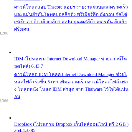
ดาวน์โหลดแอป Thscore แอปฯ รายงานผลบอลสดรวดเร็ว
และแม่นยำทันใจ ผลบอลลีกดัง พรีเมียร์ลีก อังกฤษ กัลโช่
เซเรีย อา อิตาลี ลาลีกา สเปน บุนเดสลีก้า เยอรมัน ลีกเอิง
ฝรั่งเศส
4,286
IDM (โปรแกรม Internet Download Manager ช่วยดาวน์โห
ลดไฟล์) 6.43.7
ดาวน์โหลด IDM โหลด Internet Download Manager ช่วยโ
หลดไฟล์ เร็วขึ้น 5 เท่า เพิ่มความเร็ว ดาวน์โหลดไฟล์ เพล
ง โหลดหนัง โหลด IDM ล่าสุด จาก Thaiware ไว้ใจได้แน่น
อน
6,366
DropBox (โปรแกรม Dropbox เก็บไฟล์ออนไลน์ ฟรี 2 GB )
264.4.3385