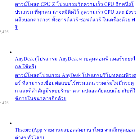
ดาวน์โหลด CPU-Z โปรแกรมวัดความเร็ว CPU อีกหนึ่งโ
ปรแกรม ที่ทุกคน น่าจะมีติดไว้ ดูความเร็ว CPU และ ยังรว
มถึงบอกค่าต่างๆ ทั้งฮารด์แวร์ ซอฟต์แวร์ ในเครื่องด้วย ฟ
รี
2,426
AnyDesk (โปรแกรม AnyDesk ควบคุมคอมพิวเตอร์ระยะไ
กล ใช้ฟรี)
ดาวน์โหลดโปรแกรม AnyDesk โปรแกรมรีโมทคอมพิวเต
อร์ ที่สามารถเชื่อมต่อแบบไร้พรมแดน รวดเร็มไม่มีกระตุ
ก และที่สำคัญมีระบบรักษาความปลอดภัยแบบเดียวกับที่ใ
ช้ภายในธนาคารอีกด้วย
: 476
Thscore (App รายงานผลบอลสดภาษาไทย จากลีกฟุตบอล
ต่างๆ ทั่วโลก)