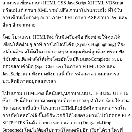
สามารถเขียนภาษา HTML CSS JavaScript XHTML VBScript
หรือแม้แต่ ภาษา XML รวมไปถึง ภาษาโปรแกรมมิ่ง ที่ใช้ใน
การเขียนเว็บต่างๆ อย่าง ภาษา PHP ภาษา ASP ภาษา Perl และ
อื่นๆ อีกมากมาย
โดย โปรแกรม HTMLPad นั้นมีเครื่องมือ ที่จะช่วยให้คุณได้
เขียนโค้ดง่ายๆ อาทิ การไฮไลท์โค้ด (Syntax Highlighting) ที่จะ
เปลี่ยนสีของโค้ดในภาษาต่างๆ หากคุณพิมพ์ถูกต้อง พร้อมฟัง
ก์ชั่นช่วยเติมคำสั่งให้เต็มโดยอัตโนมัติ (AutoComplete) ระบบ
ตรวจสอบคำผิด (SpellChecker) ในภาษา HTML CSS และ
JavaScript แถมทั้งหมดทั้งมวลนี้ มีการพัฒนาความสามารถ
ประสิทธิภาพอยู่ตลอดเวลา
โปรแกรม HTMLPad นี้สนับสนุนภาษาแบบ UTF-8 และ UTF-16
ซึ่ง UTF นี้เป็นภาษามาตรฐาน ที่ภาษาต่างๆ ทั่วโลก นิยมใช้งาน
กัน นอกจากนี้แล้ว โปรแกรม HTMLPad ยังมีความสามารถใน
การอัพโหลดไฟล์ ขึ้นเซิร์ฟเวอร์ ได้โดยตรง ผ่านโปรโตคอล FTP
SFTP FTPS ในตัว ด้วยการลากแล้ววาง (Drag-and-Drop
Supported) โดยไม่ต้องไปดาวน์โหลดเพิ่มอีก เรียกได้ว่า ใครที่