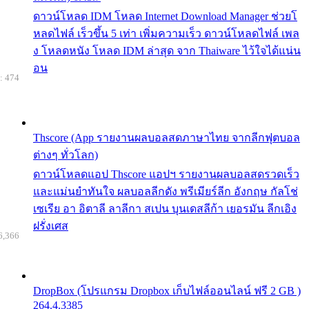
ดาวน์โหลด IDM โหลด Internet Download Manager ช่วยโ
หลดไฟล์ เร็วขึ้น 5 เท่า เพิ่มความเร็ว ดาวน์โหลดไฟล์ เพล
ง โหลดหนัง โหลด IDM ล่าสุด จาก Thaiware ไว้ใจได้แน่น
อน
: 474
Thscore (App รายงานผลบอลสดภาษาไทย จากลีกฟุตบอล
ต่างๆ ทั่วโลก)
ดาวน์โหลดแอป Thscore แอปฯ รายงานผลบอลสดรวดเร็ว
และแม่นยำทันใจ ผลบอลลีกดัง พรีเมียร์ลีก อังกฤษ กัลโช่
เซเรีย อา อิตาลี ลาลีกา สเปน บุนเดสลีก้า เยอรมัน ลีกเอิง
ฝรั่งเศส
6,366
DropBox (โปรแกรม Dropbox เก็บไฟล์ออนไลน์ ฟรี 2 GB )
264.4.3385