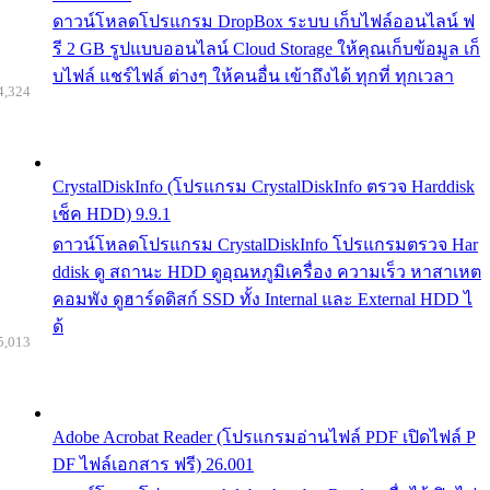
ดาวน์โหลดโปรแกรม DropBox ระบบ เก็บไฟล์ออนไลน์ ฟ
รี 2 GB รูปแบบออนไลน์ Cloud Storage ให้คุณเก็บข้อมูล เก็
บไฟล์ แชร์ไฟล์ ต่างๆ ให้คนอื่น เข้าถึงได้ ทุกที่ ทุกเวลา
4,324
CrystalDiskInfo (โปรแกรม CrystalDiskInfo ตรวจ Harddisk
เช็ค HDD) 9.9.1
ดาวน์โหลดโปรแกรม CrystalDiskInfo โปรแกรมตรวจ Har
ddisk ดู สถานะ HDD ดูอุณหภูมิเครื่อง ความเร็ว หาสาเหต
คอมพัง ดูฮาร์ดดิสก์ SSD ทั้ง Internal และ External HDD ไ
ด้
5,013
Adobe Acrobat Reader (โปรแกรมอ่านไฟล์ PDF เปิดไฟล์ P
DF ไฟล์เอกสาร ฟรี) 26.001