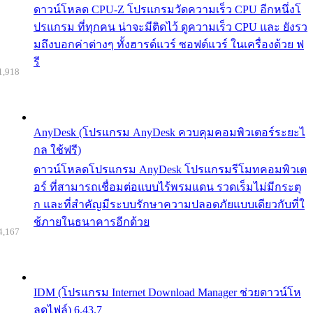
ดาวน์โหลด CPU-Z โปรแกรมวัดความเร็ว CPU อีกหนึ่งโ
ปรแกรม ที่ทุกคน น่าจะมีติดไว้ ดูความเร็ว CPU และ ยังรว
มถึงบอกค่าต่างๆ ทั้งฮารด์แวร์ ซอฟต์แวร์ ในเครื่องด้วย ฟ
รี
1,918
AnyDesk (โปรแกรม AnyDesk ควบคุมคอมพิวเตอร์ระยะไ
กล ใช้ฟรี)
ดาวน์โหลดโปรแกรม AnyDesk โปรแกรมรีโมทคอมพิวเต
อร์ ที่สามารถเชื่อมต่อแบบไร้พรมแดน รวดเร็มไม่มีกระตุ
ก และที่สำคัญมีระบบรักษาความปลอดภัยแบบเดียวกับที่ใ
ช้ภายในธนาคารอีกด้วย
4,167
IDM (โปรแกรม Internet Download Manager ช่วยดาวน์โห
ลดไฟล์) 6.43.7