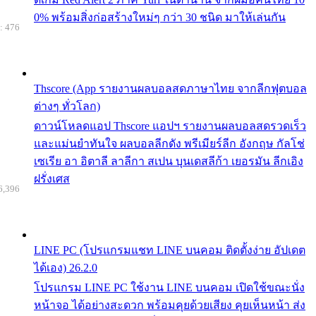
0% พร้อมสิ่งก่อสร้างใหม่ๆ กว่า 30 ชนิด มาให้เล่นกัน
: 476
Thscore (App รายงานผลบอลสดภาษาไทย จากลีกฟุตบอล
ต่างๆ ทั่วโลก)
ดาวน์โหลดแอป Thscore แอปฯ รายงานผลบอลสดรวดเร็ว
และแม่นยำทันใจ ผลบอลลีกดัง พรีเมียร์ลีก อังกฤษ กัลโช่
เซเรีย อา อิตาลี ลาลีกา สเปน บุนเดสลีก้า เยอรมัน ลีกเอิง
ฝรั่งเศส
6,396
LINE PC (โปรแกรมแชท LINE บนคอม ติดตั้งง่าย อัปเดต
ได้เอง) 26.2.0
โปรแกรม LINE PC ใช้งาน LINE บนคอม เปิดใช้ขณะนั่ง
หน้าจอ ได้อย่างสะดวก พร้อมคุยด้วยเสียง คุยเห็นหน้า ส่ง