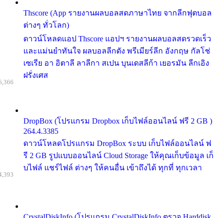
Thscore (App รายงานผลบอลสดภาษาไทย จากลีกฟุตบอล
ต่างๆ ทั่วโลก)
ดาวน์โหลดแอป Thscore แอปฯ รายงานผลบอลสดรวดเร็ว
และแม่นยำทันใจ ผลบอลลีกดัง พรีเมียร์ลีก อังกฤษ กัลโช่
เซเรีย อา อิตาลี ลาลีกา สเปน บุนเดสลีก้า เยอรมัน ลีกเอิง
ฝรั่งเศส
6,366
DropBox (โปรแกรม Dropbox เก็บไฟล์ออนไลน์ ฟรี 2 GB )
264.4.3385
ดาวน์โหลดโปรแกรม DropBox ระบบ เก็บไฟล์ออนไลน์ ฟ
รี 2 GB รูปแบบออนไลน์ Cloud Storage ให้คุณเก็บข้อมูล เก็
บไฟล์ แชร์ไฟล์ ต่างๆ ให้คนอื่น เข้าถึงได้ ทุกที่ ทุกเวลา
4,393
CrystalDiskInfo (โปรแกรม CrystalDiskInfo ตรวจ Harddisk