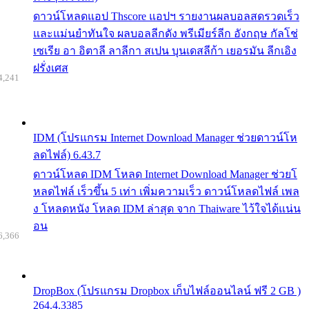
ดาวน์โหลดแอป Thscore แอปฯ รายงานผลบอลสดรวดเร็ว
และแม่นยำทันใจ ผลบอลลีกดัง พรีเมียร์ลีก อังกฤษ กัลโช่
เซเรีย อา อิตาลี ลาลีกา สเปน บุนเดสลีก้า เยอรมัน ลีกเอิง
ฝรั่งเศส
4,241
IDM (โปรแกรม Internet Download Manager ช่วยดาวน์โห
ลดไฟล์) 6.43.7
ดาวน์โหลด IDM โหลด Internet Download Manager ช่วยโ
หลดไฟล์ เร็วขึ้น 5 เท่า เพิ่มความเร็ว ดาวน์โหลดไฟล์ เพล
ง โหลดหนัง โหลด IDM ล่าสุด จาก Thaiware ไว้ใจได้แน่น
อน
6,366
DropBox (โปรแกรม Dropbox เก็บไฟล์ออนไลน์ ฟรี 2 GB )
264.4.3385