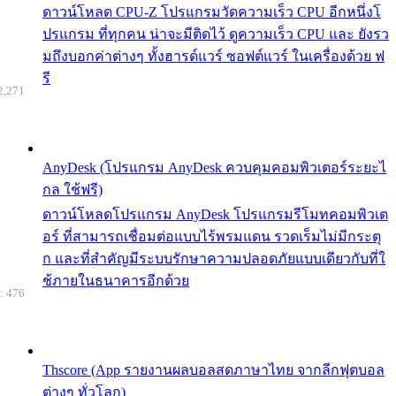
ดาวน์โหลด CPU-Z โปรแกรมวัดความเร็ว CPU อีกหนึ่งโ
ปรแกรม ที่ทุกคน น่าจะมีติดไว้ ดูความเร็ว CPU และ ยังรว
มถึงบอกค่าต่างๆ ทั้งฮารด์แวร์ ซอฟต์แวร์ ในเครื่องด้วย ฟ
รี
2,271
AnyDesk (โปรแกรม AnyDesk ควบคุมคอมพิวเตอร์ระยะไ
กล ใช้ฟรี)
ดาวน์โหลดโปรแกรม AnyDesk โปรแกรมรีโมทคอมพิวเต
อร์ ที่สามารถเชื่อมต่อแบบไร้พรมแดน รวดเร็มไม่มีกระตุ
ก และที่สำคัญมีระบบรักษาความปลอดภัยแบบเดียวกับที่ใ
ช้ภายในธนาคารอีกด้วย
: 476
Thscore (App รายงานผลบอลสดภาษาไทย จากลีกฟุตบอล
ต่างๆ ทั่วโลก)