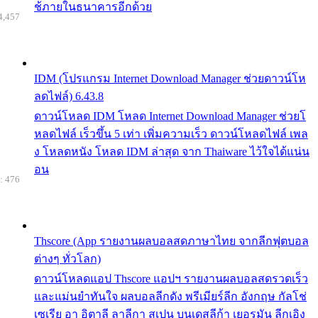
ช้ภายในธนาคารอีกด้วย
4,457
IDM (โปรแกรม Internet Download Manager ช่วยดาวน์โห
ลดไฟล์) 6.43.8
ดาวน์โหลด IDM โหลด Internet Download Manager ช่วยโ
หลดไฟล์ เร็วขึ้น 5 เท่า เพิ่มความเร็ว ดาวน์โหลดไฟล์ เพล
ง โหลดหนัง โหลด IDM ล่าสุด จาก Thaiware ไว้ใจได้แน่น
อน
: 476
Thscore (App รายงานผลบอลสดภาษาไทย จากลีกฟุตบอล
ต่างๆ ทั่วโลก)
ดาวน์โหลดแอป Thscore แอปฯ รายงานผลบอลสดรวดเร็ว
และแม่นยำทันใจ ผลบอลลีกดัง พรีเมียร์ลีก อังกฤษ กัลโช่
เซเรีย อา อิตาลี ลาลีกา สเปน บุนเดสลีก้า เยอรมัน ลีกเอิง