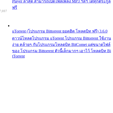
Player ล่าสุด สามารถเปิดไฟล์เพลง MP3 ฯลฯ ได้ทุกตระกูล
ฟรี
7,697
uTorrent (โปรแกรม Bittorrent ยอดฮิต โหลดบิท ฟรี) 3.6.0
ดาวน์โหลดโปรแกรม uTorrent โปรแกรม Bittorrent ใช้งาน
ง่าย คล้ายๆ กับโปรแกรมโหลดบิท BitComet แต่ขนาดไฟล์
ของ โปรแกรม Bittorrent ตัวนี้เล็กมากๆ เอาไว้ โหลดบิท Bi
tTorrent