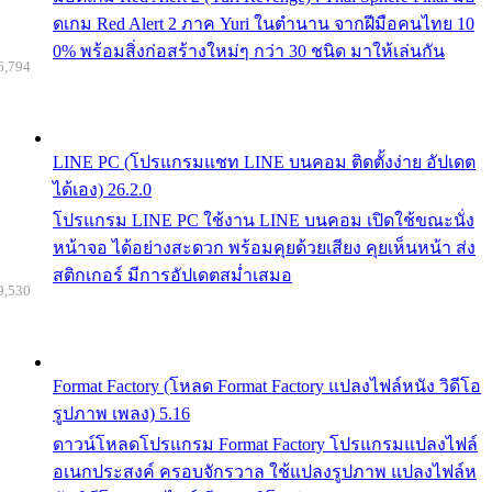
ดเกม Red Alert 2 ภาค Yuri ในตำนาน จากฝีมือคนไทย 10
0% พร้อมสิ่งก่อสร้างใหม่ๆ กว่า 30 ชนิด มาให้เล่นกัน
6,794
LINE PC (โปรแกรมแชท LINE บนคอม ติดตั้งง่าย อัปเดต
ได้เอง) 26.2.0
โปรแกรม LINE PC ใช้งาน LINE บนคอม เปิดใช้ขณะนั่ง
หน้าจอ ได้อย่างสะดวก พร้อมคุยด้วยเสียง คุยเห็นหน้า ส่ง
สติกเกอร์ มีการอัปเดตสม่ำเสมอ
9,530
Format Factory (โหลด Format Factory แปลงไฟล์หนัง วิดีโอ
รูปภาพ เพลง) 5.16
ดาวน์โหลดโปรแกรม Format Factory โปรแกรมแปลงไฟล์
อเนกประสงค์ ครอบจักรวาล ใช้แปลงรูปภาพ แปลงไฟล์ห