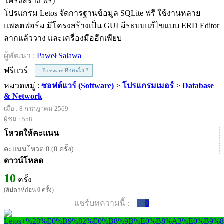
โปรแกรม Letos จัดการฐานข้อมูล SQLite ฟรี ใช้งานหลาย
แพลตฟอร์ม มีโครงสร้างเป็น GUI มีระบบแก้ไขแบบ ERD Editor
ลากแล้ววาง และเครื่องมืออีกเพียบ
ผู้พัฒนา :
Paweł Salawa
ฟรีแวร์
Freeware คืออะไร ?
หมวดหมู่ :
ซอฟต์แวร์ (Software)
>
โปรแกรมเมอร์
>
Database
& Network
เมื่อ : 8 กรกฎาคม 2569
ผู้ชม : 558
โหวตให้คะแนน
คะแนนโหวต 0 (0 ครั้ง)
ดาวน์โหลด
10
ครั้ง
(สัปดาห์ก่อน 0 ครั้ง)
แชร์บทความนี้ :
0