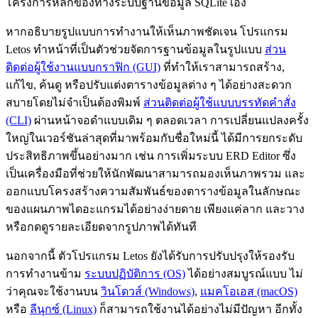
โครงการหลักของทางระบบฐานข้อมูล SQLite เอง
หากอธิบายรูปแบบการทำงานให้เห็นภาพชัดเจน โปรแกรม
Letos ทำหน้าที่เป็นตัวช่วยจัดการฐานข้อมูลในรูปแบบ
ส่วน
ติดต่อผู้ใช้งานแบบกราฟิก (GUI)
ที่ทำให้เราสามารถสร้าง,
แก้ไข, ค้นดู หรือปรับแต่งตารางข้อมูลต่าง ๆ ได้อย่างสะดวก
สบายโดยไม่จำเป็นต้องพิมพ์
ส่วนติดต่อผู้ใช้แบบบรรทัดคำสั่ง
(CLI)
ผ่านหน้าจอดำแบบเดิม ๆ ตลอดเวลา การเปลี่ยนแปลงครั้ง
ใหญ่ในเวอร์ชันล่าสุดที่มาพร้อมกับชื่อใหม่นี้ ได้มีการยกระดับ
ประสิทธิภาพขึ้นอย่างมาก เช่น การเพิ่มระบบ ERD Editor ซึ่ง
เป็นเครื่องมือที่ช่วยให้นักพัฒนาสามารถมองเห็นภาพรวม และ
ออกแบบโครงสร้างความสัมพันธ์ของตารางข้อมูลในลักษณะ
ของแผนภาพไดอะแกรมได้อย่างง่ายดาย เพียงแค่ลาก และวาง
หรือกดดูรายละเอียดจากรูปภาพได้ทันที
นอกจากนี้ ตัวโปรแกรม Letos ยังได้รับการปรับปรุงให้รองรับ
การทำงานข้าม
ระบบปฏิบัติการ (OS)
ได้อย่างสมบูรณ์แบบ ไม่
ว่าคุณจะใช้งานบน
วินโดวส์ (Windows)
,
แมคโอเอส (macOS)
หรือ
ลีนุกซ์ (Linux)
ก็สามารถใช้งานได้อย่างไม่มีปัญหา อีกทั้ง