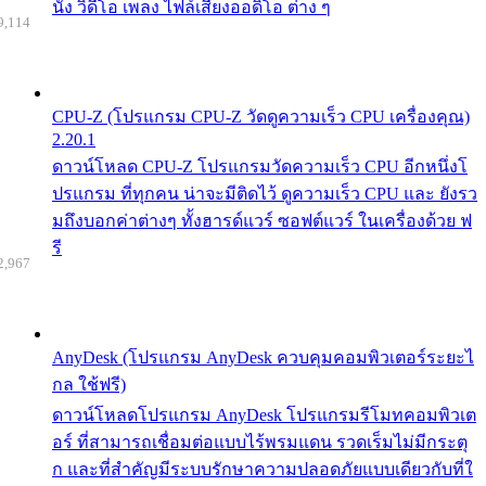
นัง วิดีโอ เพลง ไฟล์เสียงออดิโอ ต่าง ๆ
9,114
CPU-Z (โปรแกรม CPU-Z วัดดูความเร็ว CPU เครื่องคุณ)
2.20.1
ดาวน์โหลด CPU-Z โปรแกรมวัดความเร็ว CPU อีกหนึ่งโ
ปรแกรม ที่ทุกคน น่าจะมีติดไว้ ดูความเร็ว CPU และ ยังรว
มถึงบอกค่าต่างๆ ทั้งฮารด์แวร์ ซอฟต์แวร์ ในเครื่องด้วย ฟ
รี
2,967
AnyDesk (โปรแกรม AnyDesk ควบคุมคอมพิวเตอร์ระยะไ
กล ใช้ฟรี)
ดาวน์โหลดโปรแกรม AnyDesk โปรแกรมรีโมทคอมพิวเต
อร์ ที่สามารถเชื่อมต่อแบบไร้พรมแดน รวดเร็มไม่มีกระตุ
ก และที่สำคัญมีระบบรักษาความปลอดภัยแบบเดียวกับที่ใ