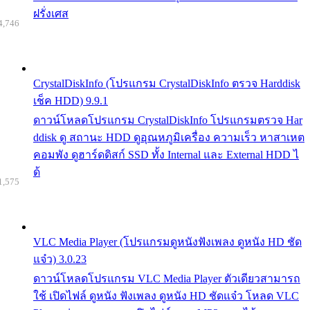
ฝรั่งเศส
4,746
CrystalDiskInfo (โปรแกรม CrystalDiskInfo ตรวจ Harddisk
เช็ค HDD) 9.9.1
ดาวน์โหลดโปรแกรม CrystalDiskInfo โปรแกรมตรวจ Har
ddisk ดู สถานะ HDD ดูอุณหภูมิเครื่อง ความเร็ว หาสาเหต
คอมพัง ดูฮาร์ดดิสก์ SSD ทั้ง Internal และ External HDD ไ
ด้
1,575
VLC Media Player (โปรแกรมดูหนังฟังเพลง ดูหนัง HD ชัด
แจ๋ว) 3.0.23
ดาวน์โหลดโปรแกรม VLC Media Player ตัวเดียวสามารถ
ใช้ เปิดไฟล์ ดูหนัง ฟังเพลง ดูหนัง HD ชัดแจ๋ว โหลด VLC