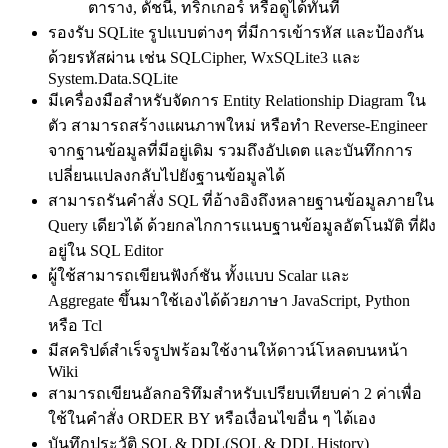
ตาราง, ดัชนี, ทริกเกอร์ หรือดูได้ทันที
รองรับ SQLite รูปแบบต่างๆ ที่มีการเข้ารหัส และป้องกัน
ด้วยรหัสผ่าน เช่น SQLCipher, WxSQLite3 และ
System.Data.SQLite
มีเครื่องมือสำหรับจัดการ Entity Relationship Diagram ใน
ตัว สามารถสร้างแผนภาพใหม่ หรือทำ Reverse-Engineer
จากฐานข้อมูลที่มีอยู่เดิม รวมถึงอัปเดต และบันทึกการ
เปลี่ยนแปลงกลับไปยังฐานข้อมูลได้
สามารถรันคำสั่ง SQL ที่อ้างอิงถึงหลายฐานข้อมูลภายใน
Query เดียวได้ ด้วยกลไกการแนบฐานข้อมูลอัตโนมัติ ที่ฝัง
อยู่ใน SQL Editor
ผู้ใช้สามารถเขียนฟังก์ชัน ทั้งแบบ Scalar และ
Aggregate ขึ้นมาใช้เองได้ด้วยภาษา JavaScript, Python
หรือ Tcl
มีสคริปต์สำเร็จรูปพร้อมใช้งานให้ดาวน์โหลดบนหน้า
Wiki
สามารถเขียนอัลกอริทึมสำหรับเปรียบเทียบค่า 2 ค่าเพื่อ
ใช้ในคำสั่ง ORDER BY หรือเงื่อนไขอื่น ๆ ได้เอง
บันทึกประวัติ SQL & DDL(SQL & DDL History)