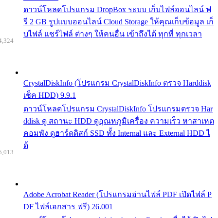
ดาวน์โหลดโปรแกรม DropBox ระบบ เก็บไฟล์ออนไลน์ ฟ
รี 2 GB รูปแบบออนไลน์ Cloud Storage ให้คุณเก็บข้อมูล เก็
บไฟล์ แชร์ไฟล์ ต่างๆ ให้คนอื่น เข้าถึงได้ ทุกที่ ทุกเวลา
4,324
CrystalDiskInfo (โปรแกรม CrystalDiskInfo ตรวจ Harddisk
เช็ค HDD) 9.9.1
ดาวน์โหลดโปรแกรม CrystalDiskInfo โปรแกรมตรวจ Har
ddisk ดู สถานะ HDD ดูอุณหภูมิเครื่อง ความเร็ว หาสาเหต
คอมพัง ดูฮาร์ดดิสก์ SSD ทั้ง Internal และ External HDD ไ
ด้
5,013
Adobe Acrobat Reader (โปรแกรมอ่านไฟล์ PDF เปิดไฟล์ P
DF ไฟล์เอกสาร ฟรี) 26.001