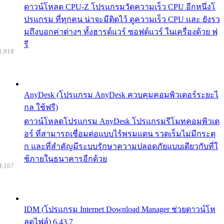
ดาวน์โหลด CPU-Z โปรแกรมวัดความเร็ว CPU อีกหนึ่งโ
ปรแกรม ที่ทุกคน น่าจะมีติดไว้ ดูความเร็ว CPU และ ยังรว
มถึงบอกค่าต่างๆ ทั้งฮารด์แวร์ ซอฟต์แวร์ ในเครื่องด้วย ฟ
รี
1,918
AnyDesk (โปรแกรม AnyDesk ควบคุมคอมพิวเตอร์ระยะไ
กล ใช้ฟรี)
ดาวน์โหลดโปรแกรม AnyDesk โปรแกรมรีโมทคอมพิวเต
อร์ ที่สามารถเชื่อมต่อแบบไร้พรมแดน รวดเร็มไม่มีกระตุ
ก และที่สำคัญมีระบบรักษาความปลอดภัยแบบเดียวกับที่ใ
ช้ภายในธนาคารอีกด้วย
4,167
IDM (โปรแกรม Internet Download Manager ช่วยดาวน์โห
ลดไฟล์) 6.43.7