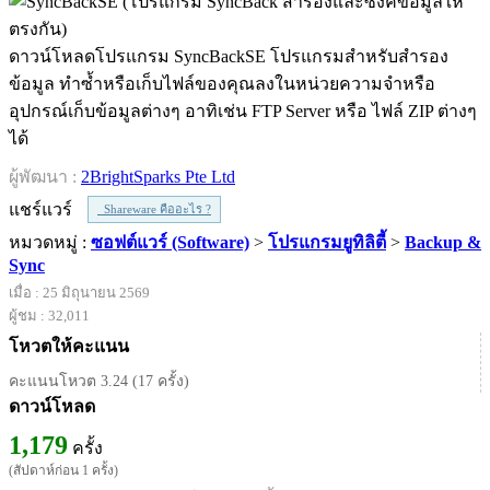
ดาวน์โหลดโปรแกรม SyncBackSE โปรแกรมสำหรับสำรอง
ข้อมูล ทำซ้ำหรือเก็บไฟล์ของคุณลงในหน่วยความจำหรือ
อุปกรณ์เก็บข้อมูลต่างๆ อาทิเช่น FTP Server หรือ ไฟล์ ZIP ต่างๆ
ได้
ผู้พัฒนา :
2BrightSparks Pte Ltd
แชร์แวร์
Shareware คืออะไร ?
หมวดหมู่ :
ซอฟต์แวร์ (Software)
>
โปรแกรมยูทิลิตี้
>
Backup &
Sync
เมื่อ : 25 มิถุนายน 2569
ผู้ชม : 32,011
โหวตให้คะแนน
คะแนนโหวต 3.24 (17 ครั้ง)
ดาวน์โหลด
1,179
ครั้ง
(สัปดาห์ก่อน 1 ครั้ง)