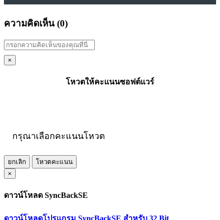
ความคิดเห็น (
0
)
×
โหวตให้คะแนนซอฟต์แวร์
กรุณาเลือกคะแนนโหวต
ยกเลิก
โหวตคะแนน
×
ดาวน์โหลด SyncBackSE
ดาวน์โหลดโปรแกรม SyncBackSE สำหรับ 32 Bit