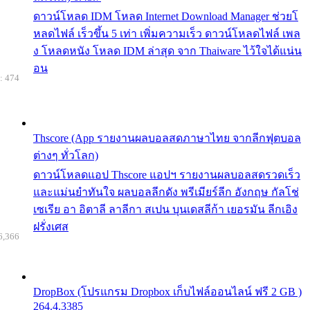
ดาวน์โหลด IDM โหลด Internet Download Manager ช่วยโ
หลดไฟล์ เร็วขึ้น 5 เท่า เพิ่มความเร็ว ดาวน์โหลดไฟล์ เพล
ง โหลดหนัง โหลด IDM ล่าสุด จาก Thaiware ไว้ใจได้แน่น
อน
: 474
Thscore (App รายงานผลบอลสดภาษาไทย จากลีกฟุตบอล
ต่างๆ ทั่วโลก)
ดาวน์โหลดแอป Thscore แอปฯ รายงานผลบอลสดรวดเร็ว
และแม่นยำทันใจ ผลบอลลีกดัง พรีเมียร์ลีก อังกฤษ กัลโช่
เซเรีย อา อิตาลี ลาลีกา สเปน บุนเดสลีก้า เยอรมัน ลีกเอิง
ฝรั่งเศส
6,366
DropBox (โปรแกรม Dropbox เก็บไฟล์ออนไลน์ ฟรี 2 GB )
264.4.3385