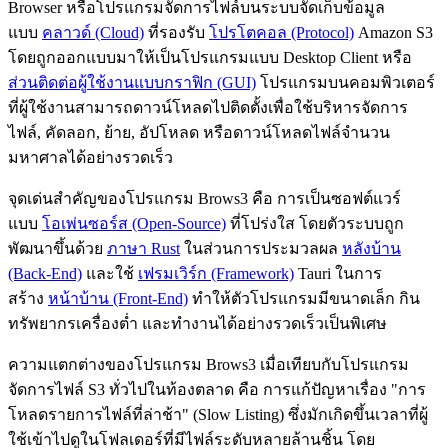
Browser หรือโปรแกรมจัดการไฟล์บนระบบจัดเก็บข้อมูล
แบบ
คลาวด์ (Cloud)
ที่รองรับ
โปรโตคอล (Protocol)
Amazon S3
โดยถูกออกแบบมาให้เป็นโปรแกรมแบบ Desktop Client หรือ
ส่วนติดต่อผู้ใช้งานแบบกราฟิก (GUI)
โปรแกรมบนคอมพิวเตอร์
ที่ผู้ใช้งานสามารถดาวน์โหลดไปติดตั้งเพื่อใช้บริหารจัดการ
ไฟล์, คัดลอก, ย้าย, อัปโหลด หรือดาวน์โหลดไฟล์จำนวน
มหาศาลได้อย่างรวดเร็ว
จุดเด่นสำคัญของโปรแกรม Brows3 คือ การเป็นซอฟต์แวร์
แบบ
โอเพ่นซอร์ส (Open-Source)
ที่โปร่งใส โดยตัวระบบถูก
พัฒนาขึ้นด้วย
ภาษา Rust
ในส่วนการประมวลผล
หลังบ้าน
(Back-End)
และใช้
เฟรมเวิร์ก (Framework)
Tauri ในการ
สร้าง
หน้าบ้าน (Front-End)
ทำให้ตัวโปรแกรมมีขนาดเล็ก กิน
ทรัพยากรเครื่องต่ำ และทำงานได้อย่างรวดเร็วเป็นพิเศษ
ความแตกต่างของโปรแกรม Brows3 เมื่อเทียบกับโปรแกรม
จัดการไฟล์ S3 ทั่วไปในท้องตลาด คือ การแก้ปัญหาเรื่อง "การ
โหลดรายการไฟล์ที่ล่าช้า" (Slow Listing) ซึ่งมักเกิดขึ้นเวลาที่ผู้
ใช้เข้าไปดูในโฟลเดอร์ที่มีไฟล์ระดับหลายล้านชิ้น โดย