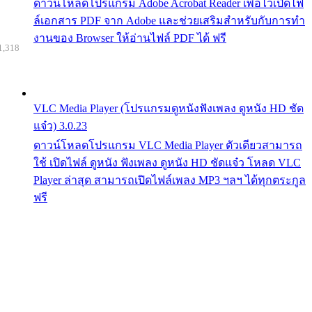
ดาวน์โหลดโปรแกรม Adobe Acrobat Reader เพื่อไว้เปิดไฟ
ล์เอกสาร PDF จาก Adobe และช่วยเสริมสำหรับกับการทำ
งานของ Browser ให้อ่านไฟล์ PDF ได้ ฟรี
1,318
VLC Media Player (โปรแกรมดูหนังฟังเพลง ดูหนัง HD ชัด
แจ๋ว) 3.0.23
ดาวน์โหลดโปรแกรม VLC Media Player ตัวเดียวสามารถ
ใช้ เปิดไฟล์ ดูหนัง ฟังเพลง ดูหนัง HD ชัดแจ๋ว โหลด VLC
Player ล่าสุด สามารถเปิดไฟล์เพลง MP3 ฯลฯ ได้ทุกตระกูล
ฟรี