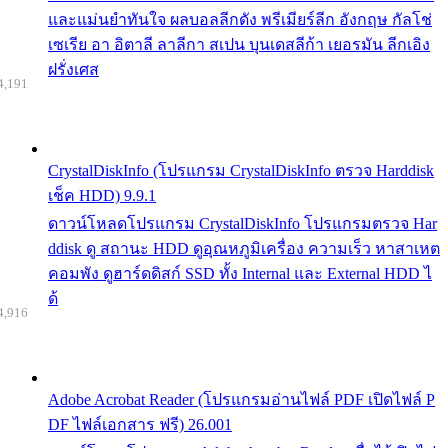
และแม่นยำทันใจ ผลบอลลีกดัง พรีเมียร์ลีก อังกฤษ กัลโช่
เซเรีย อา อิตาลี ลาลีกา สเปน บุนเดสลีก้า เยอรมัน ลีกเอิง
ฝรั่งเศส
4,191
CrystalDiskInfo (โปรแกรม CrystalDiskInfo ตรวจ Harddisk
เช็ค HDD) 9.9.1
ดาวน์โหลดโปรแกรม CrystalDiskInfo โปรแกรมตรวจ Har
ddisk ดู สถานะ HDD ดูอุณหภูมิเครื่อง ความเร็ว หาสาเหต
คอมพัง ดูฮาร์ดดิสก์ SSD ทั้ง Internal และ External HDD ไ
ด้
4,916
Adobe Acrobat Reader (โปรแกรมอ่านไฟล์ PDF เปิดไฟล์ P
DF ไฟล์เอกสาร ฟรี) 26.001