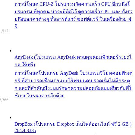
ดาวน์โหลด CPU-Z โปรแกรมวัดความเร็ว CPU อีกหนึ่งโ
ปรแกรม ที่ทุกคน น่าจะมีติดไว้ ดูความเร็ว CPU และ ยังรว
มถึงบอกค่าต่างๆ ทั้งฮารด์แวร์ ซอฟต์แวร์ ในเครื่องด้วย ฟ
รี
1,517
AnyDesk (โปรแกรม AnyDesk ควบคุมคอมพิวเตอร์ระยะไ
กล ใช้ฟรี)
ดาวน์โหลดโปรแกรม AnyDesk โปรแกรมรีโมทคอมพิวเต
อร์ ที่สามารถเชื่อมต่อแบบไร้พรมแดน รวดเร็มไม่มีกระตุ
ก และที่สำคัญมีระบบรักษาความปลอดภัยแบบเดียวกับที่ใ
ช้ภายในธนาคารอีกด้วย
6,366
DropBox (โปรแกรม Dropbox เก็บไฟล์ออนไลน์ ฟรี 2 GB )
264.4.3385