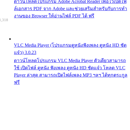
ดาวน์โหลดโปรแกรม Adobe Acrobat Reader เพื่อไว้เปิดไฟ
ล์เอกสาร PDF จาก Adobe และช่วยเสริมสำหรับกับการทำ
งานของ Browser ให้อ่านไฟล์ PDF ได้ ฟรี
1,318
VLC Media Player (โปรแกรมดูหนังฟังเพลง ดูหนัง HD ชัด
แจ๋ว) 3.0.23
ดาวน์โหลดโปรแกรม VLC Media Player ตัวเดียวสามารถ
ใช้ เปิดไฟล์ ดูหนัง ฟังเพลง ดูหนัง HD ชัดแจ๋ว โหลด VLC
Player ล่าสุด สามารถเปิดไฟล์เพลง MP3 ฯลฯ ได้ทุกตระกูล
ฟรี