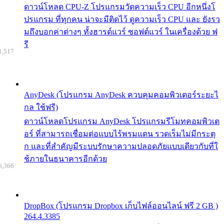
ดาวน์โหลด CPU-Z โปรแกรมวัดความเร็ว CPU อีกหนึ่งโ
ปรแกรม ที่ทุกคน น่าจะมีติดไว้ ดูความเร็ว CPU และ ยังรว
มถึงบอกค่าต่างๆ ทั้งฮารด์แวร์ ซอฟต์แวร์ ในเครื่องด้วย ฟ
รี
1,517
AnyDesk (โปรแกรม AnyDesk ควบคุมคอมพิวเตอร์ระยะไ
กล ใช้ฟรี)
ดาวน์โหลดโปรแกรม AnyDesk โปรแกรมรีโมทคอมพิวเต
อร์ ที่สามารถเชื่อมต่อแบบไร้พรมแดน รวดเร็มไม่มีกระตุ
ก และที่สำคัญมีระบบรักษาความปลอดภัยแบบเดียวกับที่ใ
ช้ภายในธนาคารอีกด้วย
6,366
DropBox (โปรแกรม Dropbox เก็บไฟล์ออนไลน์ ฟรี 2 GB )
264.4.3385