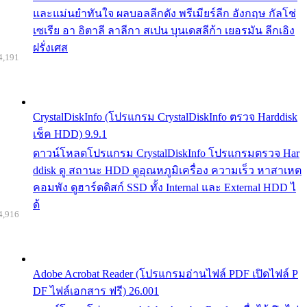
และแม่นยำทันใจ ผลบอลลีกดัง พรีเมียร์ลีก อังกฤษ กัลโช่
เซเรีย อา อิตาลี ลาลีกา สเปน บุนเดสลีก้า เยอรมัน ลีกเอิง
ฝรั่งเศส
4,191
CrystalDiskInfo (โปรแกรม CrystalDiskInfo ตรวจ Harddisk
เช็ค HDD) 9.9.1
ดาวน์โหลดโปรแกรม CrystalDiskInfo โปรแกรมตรวจ Har
ddisk ดู สถานะ HDD ดูอุณหภูมิเครื่อง ความเร็ว หาสาเหต
คอมพัง ดูฮาร์ดดิสก์ SSD ทั้ง Internal และ External HDD ไ
ด้
4,916
Adobe Acrobat Reader (โปรแกรมอ่านไฟล์ PDF เปิดไฟล์ P
DF ไฟล์เอกสาร ฟรี) 26.001