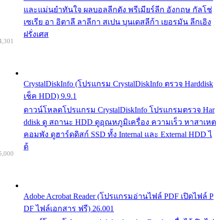
และแม่นยำทันใจ ผลบอลลีกดัง พรีเมียร์ลีก อังกฤษ กัลโช่
เซเรีย อา อิตาลี ลาลีกา สเปน บุนเดสลีก้า เยอรมัน ลีกเอิง
ฝรั่งเศส
4,301
CrystalDiskInfo (โปรแกรม CrystalDiskInfo ตรวจ Harddisk
เช็ค HDD) 9.9.1
ดาวน์โหลดโปรแกรม CrystalDiskInfo โปรแกรมตรวจ Har
ddisk ดู สถานะ HDD ดูอุณหภูมิเครื่อง ความเร็ว หาสาเหต
คอมพัง ดูฮาร์ดดิสก์ SSD ทั้ง Internal และ External HDD ไ
ด้
5,000
Adobe Acrobat Reader (โปรแกรมอ่านไฟล์ PDF เปิดไฟล์ P
DF ไฟล์เอกสาร ฟรี) 26.001