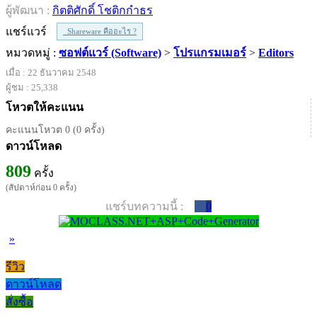
ผู้พัฒนา :
กิตติศักดิ์ โชติกกำธร
แชร์แวร์
Shareware คืออะไร ?
หมวดหมู่ :
ซอฟต์แวร์ (Software)
>
โปรแกรมเมอร์
>
Editors
เมื่อ : 22 ธันวาคม 2548
ผู้ชม : 25,338
โหวตให้คะแนน
คะแนนโหวต 0 (0 ครั้ง)
ดาวน์โหลด
809
ครั้ง
(สัปดาห์ก่อน 0 ครั้ง)
แชร์บทความนี้ :
0
»
รีวิว
ดาวน์โหลด
สั่งซื้อ