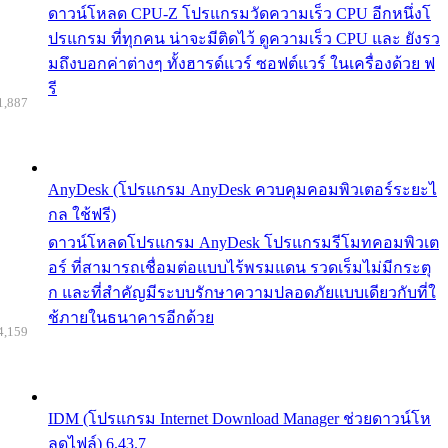
ดาวน์โหลด CPU-Z โปรแกรมวัดความเร็ว CPU อีกหนึ่งโ
ปรแกรม ที่ทุกคน น่าจะมีติดไว้ ดูความเร็ว CPU และ ยังรว
มถึงบอกค่าต่างๆ ทั้งฮารด์แวร์ ซอฟต์แวร์ ในเครื่องด้วย ฟ
รี
1,887
AnyDesk (โปรแกรม AnyDesk ควบคุมคอมพิวเตอร์ระยะไ
กล ใช้ฟรี)
ดาวน์โหลดโปรแกรม AnyDesk โปรแกรมรีโมทคอมพิวเต
อร์ ที่สามารถเชื่อมต่อแบบไร้พรมแดน รวดเร็มไม่มีกระตุ
ก และที่สำคัญมีระบบรักษาความปลอดภัยแบบเดียวกับที่ใ
ช้ภายในธนาคารอีกด้วย
4,159
IDM (โปรแกรม Internet Download Manager ช่วยดาวน์โห
ลดไฟล์) 6.43.7