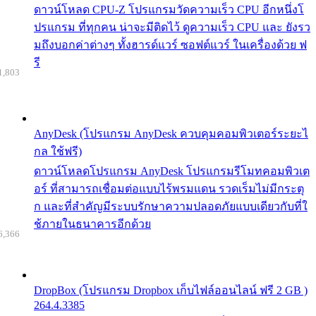
ดาวน์โหลด CPU-Z โปรแกรมวัดความเร็ว CPU อีกหนึ่งโ
ปรแกรม ที่ทุกคน น่าจะมีติดไว้ ดูความเร็ว CPU และ ยังรว
มถึงบอกค่าต่างๆ ทั้งฮารด์แวร์ ซอฟต์แวร์ ในเครื่องด้วย ฟ
รี
1,803
AnyDesk (โปรแกรม AnyDesk ควบคุมคอมพิวเตอร์ระยะไ
กล ใช้ฟรี)
ดาวน์โหลดโปรแกรม AnyDesk โปรแกรมรีโมทคอมพิวเต
อร์ ที่สามารถเชื่อมต่อแบบไร้พรมแดน รวดเร็มไม่มีกระตุ
ก และที่สำคัญมีระบบรักษาความปลอดภัยแบบเดียวกับที่ใ
ช้ภายในธนาคารอีกด้วย
6,366
DropBox (โปรแกรม Dropbox เก็บไฟล์ออนไลน์ ฟรี 2 GB )
264.4.3385