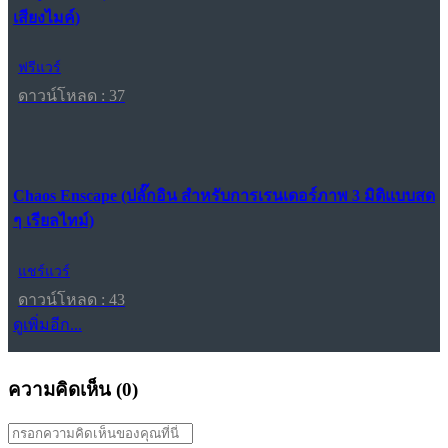
เสียงไมค์)
ฟรีแวร์
ดาวน์โหลด : 37
Chaos Enscape (ปลั๊กอิน สำหรับการเรนเดอร์ภาพ 3 มิติแบบสด
ๆ เรียลไทม์)
แชร์แวร์
ดาวน์โหลด : 43
ดูเพิ่มอีก...
ความคิดเห็น (
0
)