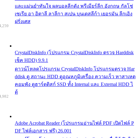
และแม่นยำทันใจ ผลบอลลีกดัง พรีเมียร์ลีก อังกฤษ กัลโช่
เซเรีย อา อิตาลี ลาลีกา สเปน บุนเดสลีก้า เยอรมัน ลีกเอิง
ฝรั่งเศส
4,259
CrystalDiskInfo (โปรแกรม CrystalDiskInfo ตรวจ Harddisk
เช็ค HDD) 9.9.1
ดาวน์โหลดโปรแกรม CrystalDiskInfo โปรแกรมตรวจ Har
ddisk ดู สถานะ HDD ดูอุณหภูมิเครื่อง ความเร็ว หาสาเหต
คอมพัง ดูฮาร์ดดิสก์ SSD ทั้ง Internal และ External HDD ไ
ด้
4,982
Adobe Acrobat Reader (โปรแกรมอ่านไฟล์ PDF เปิดไฟล์ P
DF ไฟล์เอกสาร ฟรี) 26.001