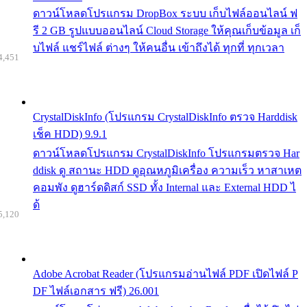
ดาวน์โหลดโปรแกรม DropBox ระบบ เก็บไฟล์ออนไลน์ ฟ
รี 2 GB รูปแบบออนไลน์ Cloud Storage ให้คุณเก็บข้อมูล เก็
บไฟล์ แชร์ไฟล์ ต่างๆ ให้คนอื่น เข้าถึงได้ ทุกที่ ทุกเวลา
4,451
CrystalDiskInfo (โปรแกรม CrystalDiskInfo ตรวจ Harddisk
เช็ค HDD) 9.9.1
ดาวน์โหลดโปรแกรม CrystalDiskInfo โปรแกรมตรวจ Har
ddisk ดู สถานะ HDD ดูอุณหภูมิเครื่อง ความเร็ว หาสาเหต
คอมพัง ดูฮาร์ดดิสก์ SSD ทั้ง Internal และ External HDD ไ
ด้
5,120
Adobe Acrobat Reader (โปรแกรมอ่านไฟล์ PDF เปิดไฟล์ P
DF ไฟล์เอกสาร ฟรี) 26.001