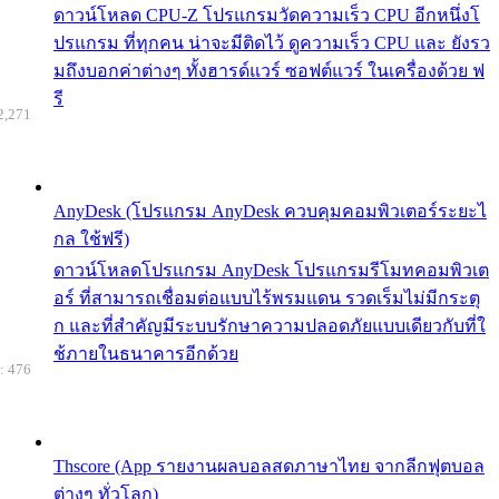
ดาวน์โหลด CPU-Z โปรแกรมวัดความเร็ว CPU อีกหนึ่งโ
ปรแกรม ที่ทุกคน น่าจะมีติดไว้ ดูความเร็ว CPU และ ยังรว
มถึงบอกค่าต่างๆ ทั้งฮารด์แวร์ ซอฟต์แวร์ ในเครื่องด้วย ฟ
รี
2,271
AnyDesk (โปรแกรม AnyDesk ควบคุมคอมพิวเตอร์ระยะไ
กล ใช้ฟรี)
ดาวน์โหลดโปรแกรม AnyDesk โปรแกรมรีโมทคอมพิวเต
อร์ ที่สามารถเชื่อมต่อแบบไร้พรมแดน รวดเร็มไม่มีกระตุ
ก และที่สำคัญมีระบบรักษาความปลอดภัยแบบเดียวกับที่ใ
ช้ภายในธนาคารอีกด้วย
: 476
Thscore (App รายงานผลบอลสดภาษาไทย จากลีกฟุตบอล
ต่างๆ ทั่วโลก)