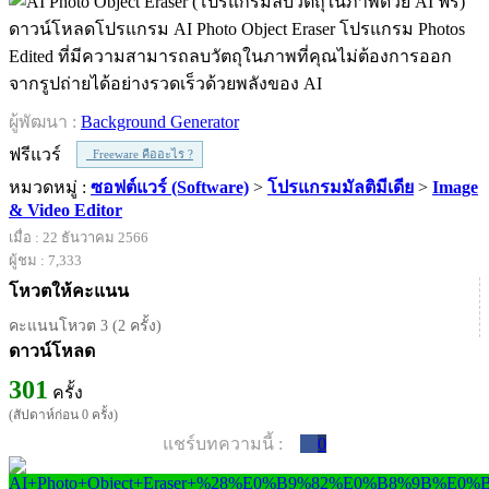
ดาวน์โหลดโปรแกรม AI Photo Object Eraser โปรแกรม Photos
Edited ที่มีความสามารถลบวัตถุในภาพที่คุณไม่ต้องการออก
จากรูปถ่ายได้อย่างรวดเร็วด้วยพลังของ AI
ผู้พัฒนา :
Background Generator
ฟรีแวร์
Freeware คืออะไร ?
หมวดหมู่ :
ซอฟต์แวร์ (Software)
>
โปรแกรมมัลติมีเดีย
>
Image
& Video Editor
เมื่อ : 22 ธันวาคม 2566
ผู้ชม : 7,333
โหวตให้คะแนน
คะแนนโหวต 3 (2 ครั้ง)
ดาวน์โหลด
301
ครั้ง
(สัปดาห์ก่อน 0 ครั้ง)
แชร์บทความนี้ :
0