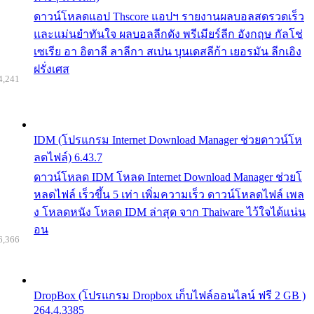
ดาวน์โหลดแอป Thscore แอปฯ รายงานผลบอลสดรวดเร็ว
และแม่นยำทันใจ ผลบอลลีกดัง พรีเมียร์ลีก อังกฤษ กัลโช่
เซเรีย อา อิตาลี ลาลีกา สเปน บุนเดสลีก้า เยอรมัน ลีกเอิง
ฝรั่งเศส
4,241
IDM (โปรแกรม Internet Download Manager ช่วยดาวน์โห
ลดไฟล์) 6.43.7
ดาวน์โหลด IDM โหลด Internet Download Manager ช่วยโ
หลดไฟล์ เร็วขึ้น 5 เท่า เพิ่มความเร็ว ดาวน์โหลดไฟล์ เพล
ง โหลดหนัง โหลด IDM ล่าสุด จาก Thaiware ไว้ใจได้แน่น
อน
6,366
DropBox (โปรแกรม Dropbox เก็บไฟล์ออนไลน์ ฟรี 2 GB )
264.4.3385