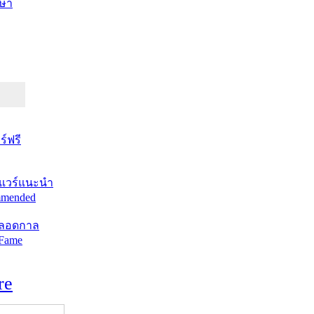
ษา
์ฟรี
แวร์แนะนำ
mended
ตลอดกาล
 Fame
re