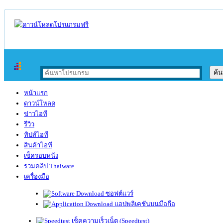
หน้าแรก
ดาวน์โหลด
ข่าวไอที
รีวิว
ทิปส์ไอที
สินค้าไอที
เช็ครอบหนัง
รวมคลิป Thaiware
เครื่องมือ
ซอฟต์แวร์
แอปพลิเคชันบนมือถือ
เช็คความเร็วเน็ต (Speedtest)