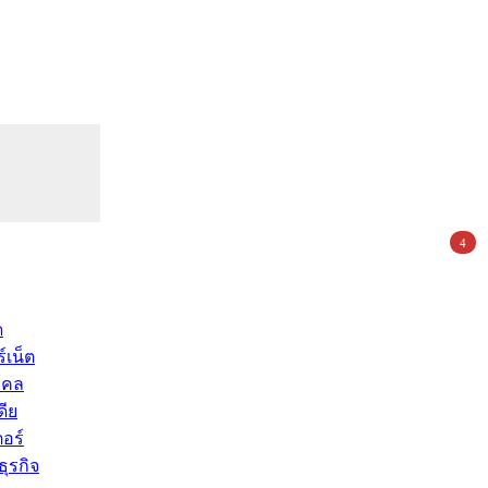
4
ด
์เน็ต
คคล
ดีย
อร์
ุรกิจ