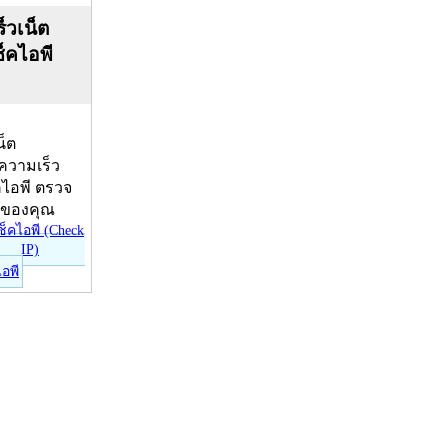
็วเน็ต
ช็คไอพี
น็ต
บความเร็ว
คไอพี ตรวจ
ีของคุณ
ไอพี