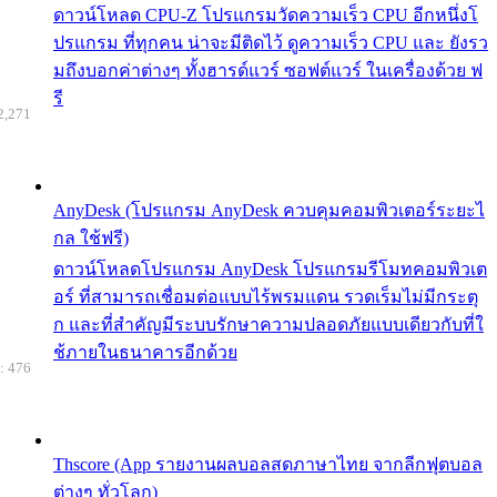
ดาวน์โหลด CPU-Z โปรแกรมวัดความเร็ว CPU อีกหนึ่งโ
ปรแกรม ที่ทุกคน น่าจะมีติดไว้ ดูความเร็ว CPU และ ยังรว
มถึงบอกค่าต่างๆ ทั้งฮารด์แวร์ ซอฟต์แวร์ ในเครื่องด้วย ฟ
รี
2,271
AnyDesk (โปรแกรม AnyDesk ควบคุมคอมพิวเตอร์ระยะไ
กล ใช้ฟรี)
ดาวน์โหลดโปรแกรม AnyDesk โปรแกรมรีโมทคอมพิวเต
อร์ ที่สามารถเชื่อมต่อแบบไร้พรมแดน รวดเร็มไม่มีกระตุ
ก และที่สำคัญมีระบบรักษาความปลอดภัยแบบเดียวกับที่ใ
ช้ภายในธนาคารอีกด้วย
: 476
Thscore (App รายงานผลบอลสดภาษาไทย จากลีกฟุตบอล
ต่างๆ ทั่วโลก)