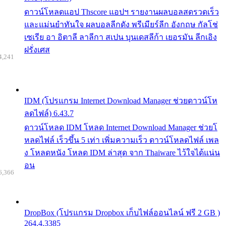
ดาวน์โหลดแอป Thscore แอปฯ รายงานผลบอลสดรวดเร็ว
และแม่นยำทันใจ ผลบอลลีกดัง พรีเมียร์ลีก อังกฤษ กัลโช่
เซเรีย อา อิตาลี ลาลีกา สเปน บุนเดสลีก้า เยอรมัน ลีกเอิง
ฝรั่งเศส
4,241
IDM (โปรแกรม Internet Download Manager ช่วยดาวน์โห
ลดไฟล์) 6.43.7
ดาวน์โหลด IDM โหลด Internet Download Manager ช่วยโ
หลดไฟล์ เร็วขึ้น 5 เท่า เพิ่มความเร็ว ดาวน์โหลดไฟล์ เพล
ง โหลดหนัง โหลด IDM ล่าสุด จาก Thaiware ไว้ใจได้แน่น
อน
6,366
DropBox (โปรแกรม Dropbox เก็บไฟล์ออนไลน์ ฟรี 2 GB )
264.4.3385