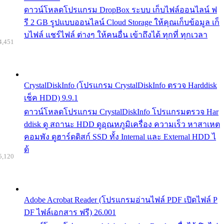
ดาวน์โหลดโปรแกรม DropBox ระบบ เก็บไฟล์ออนไลน์ ฟ
รี 2 GB รูปแบบออนไลน์ Cloud Storage ให้คุณเก็บข้อมูล เก็
บไฟล์ แชร์ไฟล์ ต่างๆ ให้คนอื่น เข้าถึงได้ ทุกที่ ทุกเวลา
4,451
CrystalDiskInfo (โปรแกรม CrystalDiskInfo ตรวจ Harddisk
เช็ค HDD) 9.9.1
ดาวน์โหลดโปรแกรม CrystalDiskInfo โปรแกรมตรวจ Har
ddisk ดู สถานะ HDD ดูอุณหภูมิเครื่อง ความเร็ว หาสาเหต
คอมพัง ดูฮาร์ดดิสก์ SSD ทั้ง Internal และ External HDD ไ
ด้
5,120
Adobe Acrobat Reader (โปรแกรมอ่านไฟล์ PDF เปิดไฟล์ P
DF ไฟล์เอกสาร ฟรี) 26.001