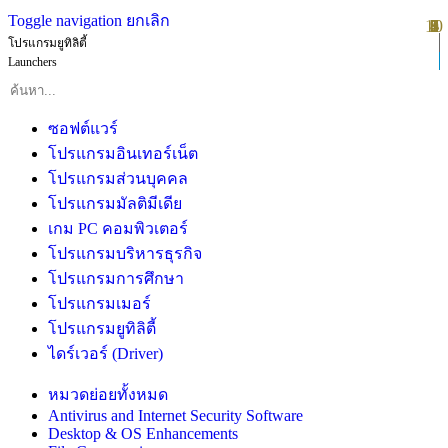
Toggle navigation
ยกเลิก
10
1
2
3
4
5
6
7
8
9
โปรแกรมยูทิลิตี้
Launchers
ซอฟต์แวร์
โปรแกรมอินเทอร์เน็ต
โปรแกรมส่วนบุคคล
โปรแกรมมัลติมีเดีย
เกม PC คอมพิวเตอร์
โปรแกรมบริหารธุรกิจ
โปรแกรมการศึกษา
โปรแกรมเมอร์
โปรแกรมยูทิลิตี้
ไดร์เวอร์ (Driver)
หมวดย่อยทั้งหมด
Antivirus and Internet Security Software
Desktop & OS Enhancements