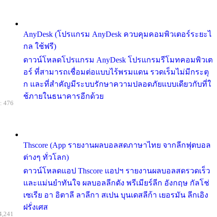
AnyDesk (โปรแกรม AnyDesk ควบคุมคอมพิวเตอร์ระยะไ
กล ใช้ฟรี)
ดาวน์โหลดโปรแกรม AnyDesk โปรแกรมรีโมทคอมพิวเต
อร์ ที่สามารถเชื่อมต่อแบบไร้พรมแดน รวดเร็มไม่มีกระตุ
ก และที่สำคัญมีระบบรักษาความปลอดภัยแบบเดียวกับที่ใ
ช้ภายในธนาคารอีกด้วย
: 476
Thscore (App รายงานผลบอลสดภาษาไทย จากลีกฟุตบอล
ต่างๆ ทั่วโลก)
ดาวน์โหลดแอป Thscore แอปฯ รายงานผลบอลสดรวดเร็ว
และแม่นยำทันใจ ผลบอลลีกดัง พรีเมียร์ลีก อังกฤษ กัลโช่
เซเรีย อา อิตาลี ลาลีกา สเปน บุนเดสลีก้า เยอรมัน ลีกเอิง
ฝรั่งเศส
4,241