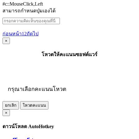
#c::MouseClick,Left
สามารถกำหนดปุ่มเองได้
ก่อนหน้า
1
2
ถัดไป
×
โหวตให้คะแนนซอฟต์แวร์
กรุณาเลือกคะแนนโหวต
ยกเลิก
โหวตคะแนน
×
ดาวน์โหลด AutoHotkey