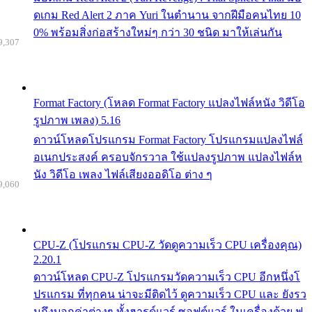
ดเกม Red Alert 2 ภาค Yuri ในตำนาน จากฝีมือคนไทย 10
0% พร้อมสิ่งก่อสร้างใหม่ๆ กว่า 30 ชนิด มาให้เล่นกัน
9,307
Format Factory (โหลด Format Factory แปลงไฟล์หนัง วิดีโอ
รูปภาพ เพลง) 5.16
ดาวน์โหลดโปรแกรม Format Factory โปรแกรมแปลงไฟล์
อเนกประสงค์ ครอบจักรวาล ใช้แปลงรูปภาพ แปลงไฟล์ห
นัง วิดีโอ เพลง ไฟล์เสียงออดิโอ ต่าง ๆ
9,060
CPU-Z (โปรแกรม CPU-Z วัดดูความเร็ว CPU เครื่องคุณ)
2.20.1
ดาวน์โหลด CPU-Z โปรแกรมวัดความเร็ว CPU อีกหนึ่งโ
ปรแกรม ที่ทุกคน น่าจะมีติดไว้ ดูความเร็ว CPU และ ยังรว
มถึงบอกค่าต่างๆ ทั้งฮารด์แวร์ ซอฟต์แวร์ ในเครื่องด้วย ฟ