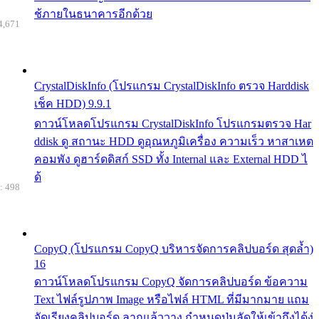
ช้ภายในธนาคารอีกด้วย
4,671
CrystalDiskInfo (โปรแกรม CrystalDiskInfo ตรวจ Harddisk
เช็ค HDD) 9.9.1
ดาวน์โหลดโปรแกรม CrystalDiskInfo โปรแกรมตรวจ Har
ddisk ดู สถานะ HDD ดูอุณหภูมิเครื่อง ความเร็ว หาสาเหต
คอมพัง ดูฮาร์ดดิสก์ SSD ทั้ง Internal และ External HDD ไ
ด้
: 498
CopyQ (โปรแกรม CopyQ บริหารจัดการคลิปบอร์ด สุดล้ำ)
16
ดาวน์โหลดโปรแกรม CopyQ จัดการคลิปบอร์ด ข้อความ
Text ไฟล์รูปภาพ Image หรือไฟล์ HTML ที่มีมากมาย แถม
จัดเรียงคลิปบอร์ด ลากแล้ววาง กำหนดปุ่มลัดให้เข้าถึงได้ง่