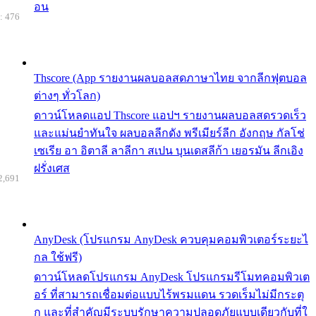
อน
: 476
Thscore (App รายงานผลบอลสดภาษาไทย จากลีกฟุตบอล
ต่างๆ ทั่วโลก)
ดาวน์โหลดแอป Thscore แอปฯ รายงานผลบอลสดรวดเร็ว
และแม่นยำทันใจ ผลบอลลีกดัง พรีเมียร์ลีก อังกฤษ กัลโช่
เซเรีย อา อิตาลี ลาลีกา สเปน บุนเดสลีก้า เยอรมัน ลีกเอิง
ฝรั่งเศส
2,691
AnyDesk (โปรแกรม AnyDesk ควบคุมคอมพิวเตอร์ระยะไ
กล ใช้ฟรี)
ดาวน์โหลดโปรแกรม AnyDesk โปรแกรมรีโมทคอมพิวเต
อร์ ที่สามารถเชื่อมต่อแบบไร้พรมแดน รวดเร็มไม่มีกระตุ
ก และที่สำคัญมีระบบรักษาความปลอดภัยแบบเดียวกับที่ใ