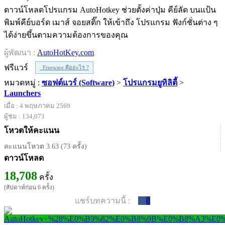
ดาวน์โหลดโปรแกรม AutoHotkey ช่วยตั้งค่าปุ่ม คีย์ลัด บนแป้น
พิมพ์คีย์บอร์ด เมาส์ จอยสติ๊ก ให้เข้าถึง โปรแกรม ฟังก์ชั่นต่าง ๆ
ได้ง่ายขึ้นตามความต้องการของคุณ
ผู้พัฒนา :
AutoHotKey.com
ฟรีแวร์
Freeware คืออะไร ?
หมวดหมู่ :
ซอฟต์แวร์ (Software)
>
โปรแกรมยูทิลิตี้
>
Launchers
เมื่อ : 4 พฤษภาคม 2569
ผู้ชม : 134,073
โหวตให้คะแนน
คะแนนโหวต 3.63 (73 ครั้ง)
ดาวน์โหลด
18,708
ครั้ง
(สัปดาห์ก่อน 6 ครั้ง)
แชร์บทความนี้ :
0