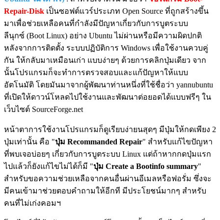
Repair-Disk
เป็นซอฟต์แวร์ประเภท Open Source ที่ถูกสร้างขึ้น
มาเพื่อช่วยเหลือคนที่กำลังมีปัญหาเกี่ยวกับการบูตระบบ
ลีนุกซ์ (Boot Linux) อย่าง Ubuntu ไม่ผ่านหรือมีความผิดปกติ
หลังจากการติดตั้ง ระบบปฏิบัติการ Windows เพื่อใช้งานควบคู่
กัน ให้กลับมาเหมือนเก่า แบบง่ายๆ ด้วยการคลิกปุ่มเดียว จาก
นั้นโปรแกรมก็จะทำการตรวจสอบและแก้ปัญหาให้แบบ
อัตโนมัติ โดยมันมาจากผู้พัฒนาท่านหนึ่งที่ใช้ชื่อว่า yannubuntu
ที่เปิดให้ดาวน์โหลดไปใช้งานและพัฒนาต่อยอดได้แบบฟรีๆ ใน
เว็บไซต์ SourceForge.net
หน้าตาการใช้งานโปรแกรมก็ดูเรียบง่ายนสุดๆ มีปุ่มให้กดเพียง 2
ปุ่มเท่านั้น คือ "
ปุ่ม Recommanded Repair
" สำหรับแก้ไขปัญหา
ที่พบเจอบ่อยๆ เกี่ยวกับการบูตระบบ Linux แต่ถ้าหากกดปุ่มแรก
ไปแล้วก็ยังแก้ไขไม่ได้ก็มี "
ปุ่ม Create a Bootinfo summary
"
สำหรับขอความช่วยเหลือจากคนอื่นผ่านอีเมลหรือฟอรั่ม ซึ่งจะ
มีคนเข้ามาช่วยตอบคำถามให้อีกที มีประโยชน์มากๆ สำหรับ
คนที่ไม่เก่งคอมฯ