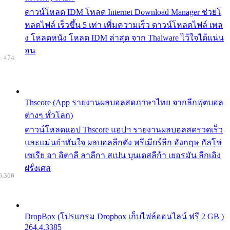
ดาวน์โหลด IDM โหลด Internet Download Manager ช่วยโ
หลดไฟล์ เร็วขึ้น 5 เท่า เพิ่มความเร็ว ดาวน์โหลดไฟล์ เพล
ง โหลดหนัง โหลด IDM ล่าสุด จาก Thaiware ไว้ใจได้แน่น
อน
: 474
Thscore (App รายงานผลบอลสดภาษาไทย จากลีกฟุตบอล
ต่างๆ ทั่วโลก)
ดาวน์โหลดแอป Thscore แอปฯ รายงานผลบอลสดรวดเร็ว
และแม่นยำทันใจ ผลบอลลีกดัง พรีเมียร์ลีก อังกฤษ กัลโช่
เซเรีย อา อิตาลี ลาลีกา สเปน บุนเดสลีก้า เยอรมัน ลีกเอิง
ฝรั่งเศส
6,366
DropBox (โปรแกรม Dropbox เก็บไฟล์ออนไลน์ ฟรี 2 GB )
264.4.3385