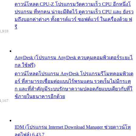
ดาวน์โหลด CPU-Z โปรแกรมวัดความเร็ว CPU อีกหนึ่งโ
ปรแกรม ที่ทุกคน น่าจะมีติดไว้ ดูความเร็ว CPU และ ยังรว
มถึงบอกค่าต่างๆ ทั้งฮารด์แวร์ ซอฟต์แวร์ ในเครื่องด้วย ฟ
รี
1,918
AnyDesk (โปรแกรม AnyDesk ควบคุมคอมพิวเตอร์ระยะไ
กล ใช้ฟรี)
ดาวน์โหลดโปรแกรม AnyDesk โปรแกรมรีโมทคอมพิวเต
อร์ ที่สามารถเชื่อมต่อแบบไร้พรมแดน รวดเร็มไม่มีกระตุ
ก และที่สำคัญมีระบบรักษาความปลอดภัยแบบเดียวกับที่ใ
ช้ภายในธนาคารอีกด้วย
4,167
IDM (โปรแกรม Internet Download Manager ช่วยดาวน์โห
ลดไฟล์) 6.43.7