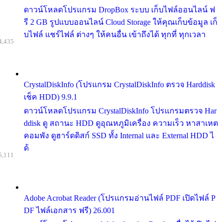
ดาวน์โหลดโปรแกรม DropBox ระบบ เก็บไฟล์ออนไลน์ ฟ
รี 2 GB รูปแบบออนไลน์ Cloud Storage ให้คุณเก็บข้อมูล เก็
บไฟล์ แชร์ไฟล์ ต่างๆ ให้คนอื่น เข้าถึงได้ ทุกที่ ทุกเวลา
4,435
CrystalDiskInfo (โปรแกรม CrystalDiskInfo ตรวจ Harddisk
เช็ค HDD) 9.9.1
ดาวน์โหลดโปรแกรม CrystalDiskInfo โปรแกรมตรวจ Har
ddisk ดู สถานะ HDD ดูอุณหภูมิเครื่อง ความเร็ว หาสาเหต
คอมพัง ดูฮาร์ดดิสก์ SSD ทั้ง Internal และ External HDD ไ
ด้
5,111
Adobe Acrobat Reader (โปรแกรมอ่านไฟล์ PDF เปิดไฟล์ P
DF ไฟล์เอกสาร ฟรี) 26.001