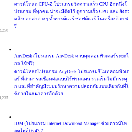
ดาวน์โหลด CPU-Z โปรแกรมวัดความเร็ว CPU อีกหนึ่งโ
ปรแกรม ที่ทุกคน น่าจะมีติดไว้ ดูความเร็ว CPU และ ยังรว
มถึงบอกค่าต่างๆ ทั้งฮารด์แวร์ ซอฟต์แวร์ ในเครื่องด้วย ฟ
รี
2,250
AnyDesk (โปรแกรม AnyDesk ควบคุมคอมพิวเตอร์ระยะไ
กล ใช้ฟรี)
ดาวน์โหลดโปรแกรม AnyDesk โปรแกรมรีโมทคอมพิวเต
อร์ ที่สามารถเชื่อมต่อแบบไร้พรมแดน รวดเร็มไม่มีกระตุ
ก และที่สำคัญมีระบบรักษาความปลอดภัยแบบเดียวกับที่ใ
ช้ภายในธนาคารอีกด้วย
4,235
IDM (โปรแกรม Internet Download Manager ช่วยดาวน์โห
ลดไฟล์) 6.43.7