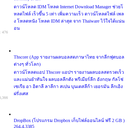
ดาวน์โหลด IDM โหลด Internet Download Manager ช่วยโ
หลดไฟล์ เร็วขึ้น 5 เท่า เพิ่มความเร็ว ดาวน์โหลดไฟล์ เพล
ง โหลดหนัง โหลด IDM ล่าสุด จาก Thaiware ไว้ใจได้แน่น
อน
: 476
Thscore (App รายงานผลบอลสดภาษาไทย จากลีกฟุตบอล
ต่างๆ ทั่วโลก)
ดาวน์โหลดแอป Thscore แอปฯ รายงานผลบอลสดรวดเร็ว
และแม่นยำทันใจ ผลบอลลีกดัง พรีเมียร์ลีก อังกฤษ กัลโช่
เซเรีย อา อิตาลี ลาลีกา สเปน บุนเดสลีก้า เยอรมัน ลีกเอิง
ฝรั่งเศส
6,366
DropBox (โปรแกรม Dropbox เก็บไฟล์ออนไลน์ ฟรี 2 GB )
264.4.3385