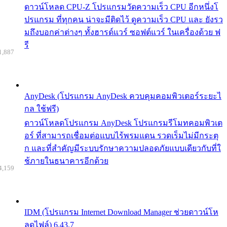
ดาวน์โหลด CPU-Z โปรแกรมวัดความเร็ว CPU อีกหนึ่งโ
ปรแกรม ที่ทุกคน น่าจะมีติดไว้ ดูความเร็ว CPU และ ยังรว
มถึงบอกค่าต่างๆ ทั้งฮารด์แวร์ ซอฟต์แวร์ ในเครื่องด้วย ฟ
รี
1,887
AnyDesk (โปรแกรม AnyDesk ควบคุมคอมพิวเตอร์ระยะไ
กล ใช้ฟรี)
ดาวน์โหลดโปรแกรม AnyDesk โปรแกรมรีโมทคอมพิวเต
อร์ ที่สามารถเชื่อมต่อแบบไร้พรมแดน รวดเร็มไม่มีกระตุ
ก และที่สำคัญมีระบบรักษาความปลอดภัยแบบเดียวกับที่ใ
ช้ภายในธนาคารอีกด้วย
4,159
IDM (โปรแกรม Internet Download Manager ช่วยดาวน์โห
ลดไฟล์) 6.43.7