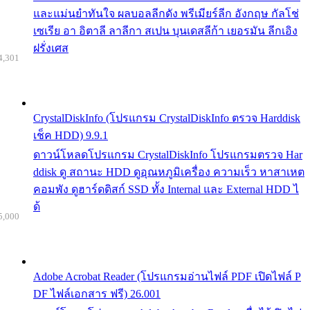
และแม่นยำทันใจ ผลบอลลีกดัง พรีเมียร์ลีก อังกฤษ กัลโช่
เซเรีย อา อิตาลี ลาลีกา สเปน บุนเดสลีก้า เยอรมัน ลีกเอิง
ฝรั่งเศส
4,301
CrystalDiskInfo (โปรแกรม CrystalDiskInfo ตรวจ Harddisk
เช็ค HDD) 9.9.1
ดาวน์โหลดโปรแกรม CrystalDiskInfo โปรแกรมตรวจ Har
ddisk ดู สถานะ HDD ดูอุณหภูมิเครื่อง ความเร็ว หาสาเหต
คอมพัง ดูฮาร์ดดิสก์ SSD ทั้ง Internal และ External HDD ไ
ด้
5,000
Adobe Acrobat Reader (โปรแกรมอ่านไฟล์ PDF เปิดไฟล์ P
DF ไฟล์เอกสาร ฟรี) 26.001