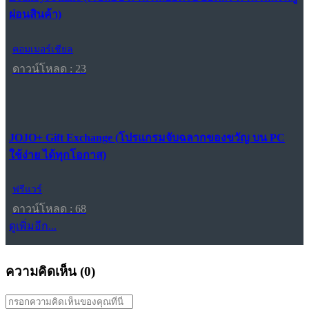
ผ่อนสินค้า)
คอมเมอร์เชียล
ดาวน์โหลด : 23
JOJO+ Gift Exchange (โปรแกรมจับฉลากของขวัญ บน PC
ใช้ง่าย ได้ทุกโอกาส)
ฟรีแวร์
ดาวน์โหลด : 68
ดูเพิ่มอีก...
ความคิดเห็น (
0
)