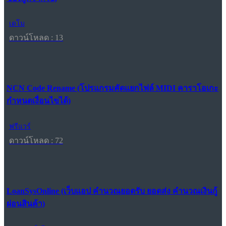
เดโม
ดาวน์โหลด : 13
NCN Code Rename (โปรแกรมคัดแยกไฟล์ MIDI คาราโอเกะ
กำหนดเงื่อนไขได้)
ฟรีแวร์
ดาวน์โหลด : 72
LoanSysOnline (เว็บแอป คำนวณยอดรับ ยอดส่ง คำนวณเงินกู้
ผ่อนสินค้า)