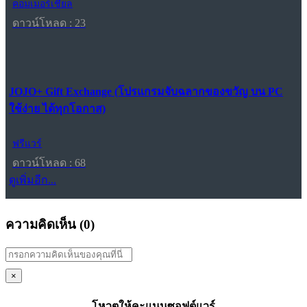
คอมเมอร์เชียล
ดาวน์โหลด : 23
JOJO+ Gift Exchange (โปรแกรมจับฉลากของขวัญ บน PC
ใช้ง่าย ได้ทุกโอกาส)
ฟรีแวร์
ดาวน์โหลด : 68
ดูเพิ่มอีก...
ความคิดเห็น (
0
)
×
โหวตให้คะแนนซอฟต์แวร์