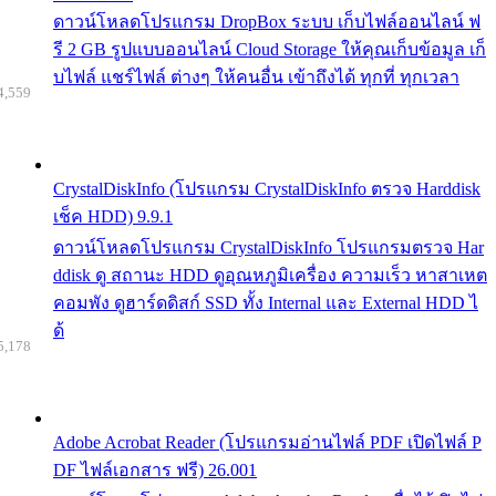
ดาวน์โหลดโปรแกรม DropBox ระบบ เก็บไฟล์ออนไลน์ ฟ
รี 2 GB รูปแบบออนไลน์ Cloud Storage ให้คุณเก็บข้อมูล เก็
บไฟล์ แชร์ไฟล์ ต่างๆ ให้คนอื่น เข้าถึงได้ ทุกที่ ทุกเวลา
4,559
CrystalDiskInfo (โปรแกรม CrystalDiskInfo ตรวจ Harddisk
เช็ค HDD) 9.9.1
ดาวน์โหลดโปรแกรม CrystalDiskInfo โปรแกรมตรวจ Har
ddisk ดู สถานะ HDD ดูอุณหภูมิเครื่อง ความเร็ว หาสาเหต
คอมพัง ดูฮาร์ดดิสก์ SSD ทั้ง Internal และ External HDD ไ
ด้
5,178
Adobe Acrobat Reader (โปรแกรมอ่านไฟล์ PDF เปิดไฟล์ P
DF ไฟล์เอกสาร ฟรี) 26.001