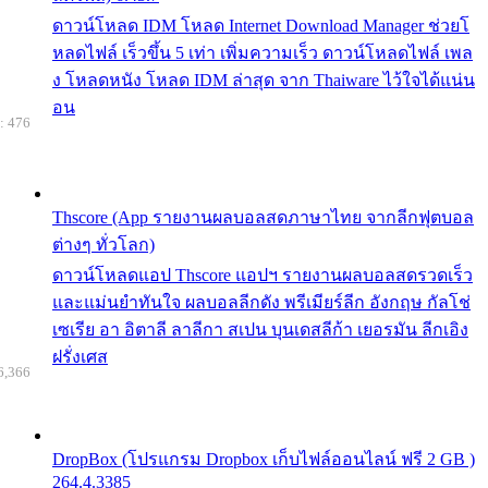
ดาวน์โหลด IDM โหลด Internet Download Manager ช่วยโ
หลดไฟล์ เร็วขึ้น 5 เท่า เพิ่มความเร็ว ดาวน์โหลดไฟล์ เพล
ง โหลดหนัง โหลด IDM ล่าสุด จาก Thaiware ไว้ใจได้แน่น
อน
: 476
Thscore (App รายงานผลบอลสดภาษาไทย จากลีกฟุตบอล
ต่างๆ ทั่วโลก)
ดาวน์โหลดแอป Thscore แอปฯ รายงานผลบอลสดรวดเร็ว
และแม่นยำทันใจ ผลบอลลีกดัง พรีเมียร์ลีก อังกฤษ กัลโช่
เซเรีย อา อิตาลี ลาลีกา สเปน บุนเดสลีก้า เยอรมัน ลีกเอิง
ฝรั่งเศส
6,366
DropBox (โปรแกรม Dropbox เก็บไฟล์ออนไลน์ ฟรี 2 GB )
264.4.3385