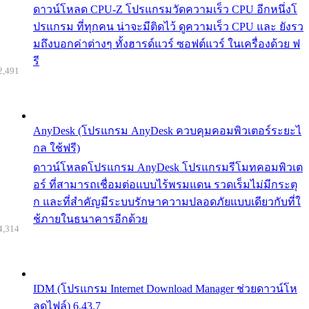
ดาวน์โหลด CPU-Z โปรแกรมวัดความเร็ว CPU อีกหนึ่งโ
ปรแกรม ที่ทุกคน น่าจะมีติดไว้ ดูความเร็ว CPU และ ยังรว
มถึงบอกค่าต่างๆ ทั้งฮารด์แวร์ ซอฟต์แวร์ ในเครื่องด้วย ฟ
รี
2,491
AnyDesk (โปรแกรม AnyDesk ควบคุมคอมพิวเตอร์ระยะไ
กล ใช้ฟรี)
ดาวน์โหลดโปรแกรม AnyDesk โปรแกรมรีโมทคอมพิวเต
อร์ ที่สามารถเชื่อมต่อแบบไร้พรมแดน รวดเร็มไม่มีกระตุ
ก และที่สำคัญมีระบบรักษาความปลอดภัยแบบเดียวกับที่ใ
ช้ภายในธนาคารอีกด้วย
4,314
IDM (โปรแกรม Internet Download Manager ช่วยดาวน์โห
ลดไฟล์) 6.43.7