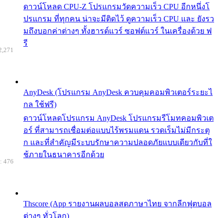
ดาวน์โหลด CPU-Z โปรแกรมวัดความเร็ว CPU อีกหนึ่งโ
ปรแกรม ที่ทุกคน น่าจะมีติดไว้ ดูความเร็ว CPU และ ยังรว
มถึงบอกค่าต่างๆ ทั้งฮารด์แวร์ ซอฟต์แวร์ ในเครื่องด้วย ฟ
รี
2,271
AnyDesk (โปรแกรม AnyDesk ควบคุมคอมพิวเตอร์ระยะไ
กล ใช้ฟรี)
ดาวน์โหลดโปรแกรม AnyDesk โปรแกรมรีโมทคอมพิวเต
อร์ ที่สามารถเชื่อมต่อแบบไร้พรมแดน รวดเร็มไม่มีกระตุ
ก และที่สำคัญมีระบบรักษาความปลอดภัยแบบเดียวกับที่ใ
ช้ภายในธนาคารอีกด้วย
: 476
Thscore (App รายงานผลบอลสดภาษาไทย จากลีกฟุตบอล
ต่างๆ ทั่วโลก)