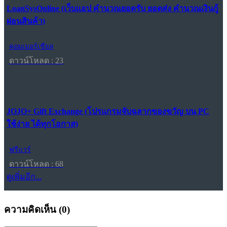
LoanSysOnline (เว็บแอป คำนวณยอดรับ ยอดส่ง คำนวณเงินกู้
ผ่อนสินค้า)
คอมเมอร์เชียล
ดาวน์โหลด : 23
JOJO+ Gift Exchange (โปรแกรมจับฉลากของขวัญ บน PC
ใช้ง่าย ได้ทุกโอกาส)
ฟรีแวร์
ดาวน์โหลด : 68
ดูเพิ่มอีก...
ความคิดเห็น (
0
)