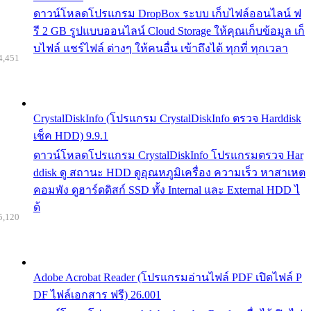
ดาวน์โหลดโปรแกรม DropBox ระบบ เก็บไฟล์ออนไลน์ ฟ
รี 2 GB รูปแบบออนไลน์ Cloud Storage ให้คุณเก็บข้อมูล เก็
บไฟล์ แชร์ไฟล์ ต่างๆ ให้คนอื่น เข้าถึงได้ ทุกที่ ทุกเวลา
4,451
CrystalDiskInfo (โปรแกรม CrystalDiskInfo ตรวจ Harddisk
เช็ค HDD) 9.9.1
ดาวน์โหลดโปรแกรม CrystalDiskInfo โปรแกรมตรวจ Har
ddisk ดู สถานะ HDD ดูอุณหภูมิเครื่อง ความเร็ว หาสาเหต
คอมพัง ดูฮาร์ดดิสก์ SSD ทั้ง Internal และ External HDD ไ
ด้
5,120
Adobe Acrobat Reader (โปรแกรมอ่านไฟล์ PDF เปิดไฟล์ P
DF ไฟล์เอกสาร ฟรี) 26.001