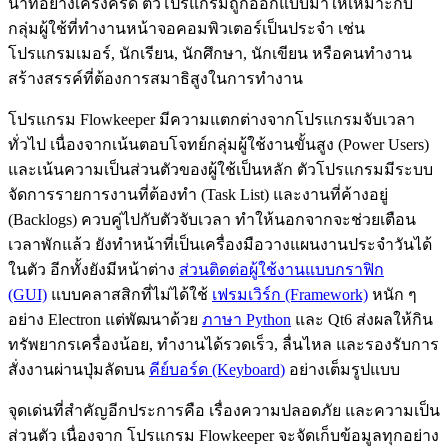
นาทีอย่างเคร่งครัด ตัวโปรแกรมถูกออกแบบมาให้เหมาะกับ
กลุ่มผู้ใช้ที่ทำงานหน้าจอคอมพิวเตอร์เป็นประจำ เช่น
โปรแกรมเมอร์, นักเรียน, นักศึกษา, นักเขียน หรือคนทำงาน
สร้างสรรค์ที่ต้องการสมาธิสูงในการทำงาน
โปรแกรม Flowkeeper มีความแตกต่างจากโปรแกรมจับเวลา
ทั่วไป เนื่องจากเน้นตอบโจทย์กลุ่มผู้ใช้งานขั้นสูง (Power Users)
และเน้นความเป็นส่วนตัวของผู้ใช้เป็นหลัก ตัวโปรแกรมมีระบบ
จัดการรายการงานที่ต้องทำ (Task List) และงานที่ค้างอยู่
(Backlogs) ควบคู่ไปกับตัวจับเวลา ทำให้นอกจากจะช่วยเตือน
เวลาพักแล้ว ยังทำหน้าที่เป็นเครื่องมือวางแผนงานประจำวันได้
ในตัว อีกทั้งยังมีหน้าต่าง
ส่วนติดต่อผู้ใช้งานแบบกราฟิก
(GUI)
แบบคลาสสิกที่ไม่ได้ใช้
เฟรมเวิร์ก (Framework)
หนัก ๆ
อย่าง Electron แต่พัฒนาด้วย
ภาษา Python
และ Qt6 ส่งผลให้กิน
ทรัพยากรเครื่องน้อย, ทำงานได้รวดเร็ว, ลื่นไหล และรองรับการ
สั่งงานผ่านปุ่มลัดบน
คีย์บอร์ด (Keyboard)
อย่างเต็มรูปแบบ
จุดเด่นที่สำคัญอีกประการคือ เรื่องความปลอดภัย และความเป็น
ส่วนตัว เนื่องจาก โปรแกรม Flowkeeper จะจัดเก็บข้อมูลทุกอย่าง