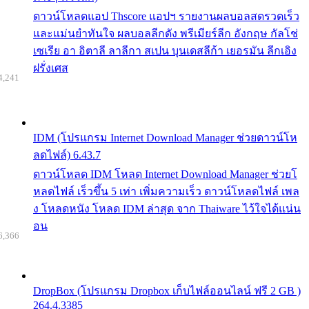
ดาวน์โหลดแอป Thscore แอปฯ รายงานผลบอลสดรวดเร็ว
และแม่นยำทันใจ ผลบอลลีกดัง พรีเมียร์ลีก อังกฤษ กัลโช่
เซเรีย อา อิตาลี ลาลีกา สเปน บุนเดสลีก้า เยอรมัน ลีกเอิง
ฝรั่งเศส
4,241
IDM (โปรแกรม Internet Download Manager ช่วยดาวน์โห
ลดไฟล์) 6.43.7
ดาวน์โหลด IDM โหลด Internet Download Manager ช่วยโ
หลดไฟล์ เร็วขึ้น 5 เท่า เพิ่มความเร็ว ดาวน์โหลดไฟล์ เพล
ง โหลดหนัง โหลด IDM ล่าสุด จาก Thaiware ไว้ใจได้แน่น
อน
6,366
DropBox (โปรแกรม Dropbox เก็บไฟล์ออนไลน์ ฟรี 2 GB )
264.4.3385