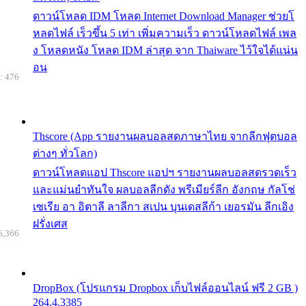
ดาวน์โหลด IDM โหลด Internet Download Manager ช่วยโ
หลดไฟล์ เร็วขึ้น 5 เท่า เพิ่มความเร็ว ดาวน์โหลดไฟล์ เพล
ง โหลดหนัง โหลด IDM ล่าสุด จาก Thaiware ไว้ใจได้แน่น
อน
: 476
Thscore (App รายงานผลบอลสดภาษาไทย จากลีกฟุตบอล
ต่างๆ ทั่วโลก)
ดาวน์โหลดแอป Thscore แอปฯ รายงานผลบอลสดรวดเร็ว
และแม่นยำทันใจ ผลบอลลีกดัง พรีเมียร์ลีก อังกฤษ กัลโช่
เซเรีย อา อิตาลี ลาลีกา สเปน บุนเดสลีก้า เยอรมัน ลีกเอิง
ฝรั่งเศส
6,366
DropBox (โปรแกรม Dropbox เก็บไฟล์ออนไลน์ ฟรี 2 GB )
264.4.3385