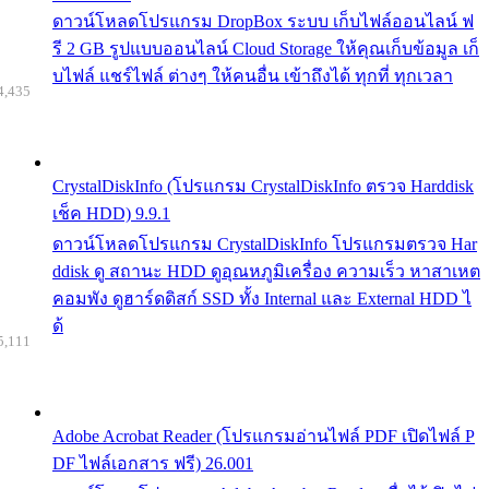
ดาวน์โหลดโปรแกรม DropBox ระบบ เก็บไฟล์ออนไลน์ ฟ
รี 2 GB รูปแบบออนไลน์ Cloud Storage ให้คุณเก็บข้อมูล เก็
บไฟล์ แชร์ไฟล์ ต่างๆ ให้คนอื่น เข้าถึงได้ ทุกที่ ทุกเวลา
4,435
CrystalDiskInfo (โปรแกรม CrystalDiskInfo ตรวจ Harddisk
เช็ค HDD) 9.9.1
ดาวน์โหลดโปรแกรม CrystalDiskInfo โปรแกรมตรวจ Har
ddisk ดู สถานะ HDD ดูอุณหภูมิเครื่อง ความเร็ว หาสาเหต
คอมพัง ดูฮาร์ดดิสก์ SSD ทั้ง Internal และ External HDD ไ
ด้
5,111
Adobe Acrobat Reader (โปรแกรมอ่านไฟล์ PDF เปิดไฟล์ P
DF ไฟล์เอกสาร ฟรี) 26.001