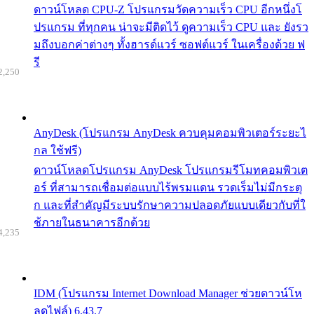
ดาวน์โหลด CPU-Z โปรแกรมวัดความเร็ว CPU อีกหนึ่งโ
ปรแกรม ที่ทุกคน น่าจะมีติดไว้ ดูความเร็ว CPU และ ยังรว
มถึงบอกค่าต่างๆ ทั้งฮารด์แวร์ ซอฟต์แวร์ ในเครื่องด้วย ฟ
รี
2,250
AnyDesk (โปรแกรม AnyDesk ควบคุมคอมพิวเตอร์ระยะไ
กล ใช้ฟรี)
ดาวน์โหลดโปรแกรม AnyDesk โปรแกรมรีโมทคอมพิวเต
อร์ ที่สามารถเชื่อมต่อแบบไร้พรมแดน รวดเร็มไม่มีกระตุ
ก และที่สำคัญมีระบบรักษาความปลอดภัยแบบเดียวกับที่ใ
ช้ภายในธนาคารอีกด้วย
4,235
IDM (โปรแกรม Internet Download Manager ช่วยดาวน์โห
ลดไฟล์) 6.43.7