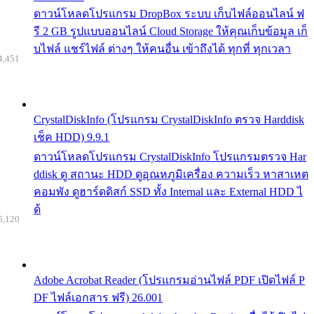
ดาวน์โหลดโปรแกรม DropBox ระบบ เก็บไฟล์ออนไลน์ ฟ
รี 2 GB รูปแบบออนไลน์ Cloud Storage ให้คุณเก็บข้อมูล เก็
บไฟล์ แชร์ไฟล์ ต่างๆ ให้คนอื่น เข้าถึงได้ ทุกที่ ทุกเวลา
4,451
CrystalDiskInfo (โปรแกรม CrystalDiskInfo ตรวจ Harddisk
เช็ค HDD) 9.9.1
ดาวน์โหลดโปรแกรม CrystalDiskInfo โปรแกรมตรวจ Har
ddisk ดู สถานะ HDD ดูอุณหภูมิเครื่อง ความเร็ว หาสาเหต
คอมพัง ดูฮาร์ดดิสก์ SSD ทั้ง Internal และ External HDD ไ
ด้
5,120
Adobe Acrobat Reader (โปรแกรมอ่านไฟล์ PDF เปิดไฟล์ P
DF ไฟล์เอกสาร ฟรี) 26.001