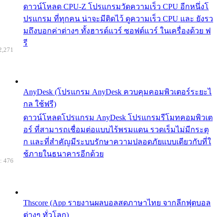
ดาวน์โหลด CPU-Z โปรแกรมวัดความเร็ว CPU อีกหนึ่งโ
ปรแกรม ที่ทุกคน น่าจะมีติดไว้ ดูความเร็ว CPU และ ยังรว
มถึงบอกค่าต่างๆ ทั้งฮารด์แวร์ ซอฟต์แวร์ ในเครื่องด้วย ฟ
รี
2,271
AnyDesk (โปรแกรม AnyDesk ควบคุมคอมพิวเตอร์ระยะไ
กล ใช้ฟรี)
ดาวน์โหลดโปรแกรม AnyDesk โปรแกรมรีโมทคอมพิวเต
อร์ ที่สามารถเชื่อมต่อแบบไร้พรมแดน รวดเร็มไม่มีกระตุ
ก และที่สำคัญมีระบบรักษาความปลอดภัยแบบเดียวกับที่ใ
ช้ภายในธนาคารอีกด้วย
: 476
Thscore (App รายงานผลบอลสดภาษาไทย จากลีกฟุตบอล
ต่างๆ ทั่วโลก)