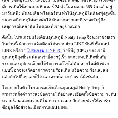
เฉพาะซีพียู (CPU) และยิ่งถ้าเป็นคอมพิวเตอร์เซิร์ฟเวอร์ (Server)
มีการเปิดใช้งานคอมพิวเตอร์ 24 ชั่วโมง ตลอด 365 วัน แล้วอยู่
มาวันหนึ่ง พัดลมเสีย หรือแอร์ดับ ทำให้อุณหภูมิในห้องพุ่งสูงขึ้น
จนอาจเกิดเหตุไม่คาดฝันได้ มันยากมากเลยที่เราจะรับรู้ถึง
เหตุการณ์เหล่านั้น ในขณะที่เราอยู่ข้างนอก
ดังนั้น โปรแกรมแจ้งเตือนอุณหภูมิ Notify Temp จึงจะมาช่วยเรา
ในส่วนนี้ ด้วยการแจ้งเตือนให้ทราบผ่าน LINE ทันที ทั้ง แอป
LINE หรือว่า
โปรแกรม LINE PC
ว่าซีพียู (CPU) ของเรามี
อุณหภูมิสูงขึ้น แน่นอนว่ายิ่งเรารู้เร็ว ผลกระทบที่เกิดขึ้นกับ
ระบบและอุปกรณ์ก็จะได้รับการแก้ไขได้ทัน หากไม่มีตัวช่วย
แบบนี้ อาจจะเกิดอาการความร้อนเกิน หรือความร้อนสะสม
แล้วดับไปดื้อๆ เลยก็ได้ และงานก็อาจเข้าเราได้เช่นกัน
โดยภายในตัว โปรแกรมแจ้งเตือนอุณหภูมิ Notify Temp ก็
สามารถตั้งค่าการส่งข้อความได้อย่างละเอียดทั้งข้อความ ระดับ
ความร้อน และความถี่ในการตรวจสอบอีกด้วย ช่วยให้เรารับ
ข้อมูลได้อย่างละเอียดผ่านแอป LINE