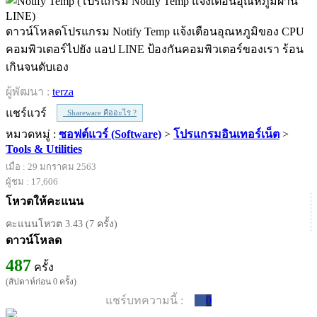
ดาวน์โหลดโปรแกรม Notify Temp แจ้งเตือนอุณหภูมิของ CPU
คอมพิวเตอร์ไปยัง แอป LINE ป้องกันคอมพิวเตอร์ของเรา ร้อน
เกินจนดับเอง
ผู้พัฒนา :
terza
แชร์แวร์
Shareware คืออะไร ?
หมวดหมู่ :
ซอฟต์แวร์ (Software)
>
โปรแกรมอินเทอร์เน็ต
>
Tools & Utilities
เมื่อ : 29 มกราคม 2563
ผู้ชม : 17,606
โหวตให้คะแนน
คะแนนโหวต 3.43 (7 ครั้ง)
ดาวน์โหลด
487
ครั้ง
(สัปดาห์ก่อน 0 ครั้ง)
แชร์บทความนี้ :
0