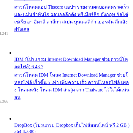
ดาวน์โหลดแอป Thscore แอปฯ รายงานผลบอลสดรวดเร็ว
และแม่นยำทันใจ ผลบอลลีกดัง พรีเมียร์ลีก อังกฤษ กัลโช่
เซเรีย อา อิตาลี ลาลีกา สเปน บุนเดสลีก้า เยอรมัน ลีกเอิง
ฝรั่งเศส
4,241
IDM (โปรแกรม Internet Download Manager ช่วยดาวน์โห
ลดไฟล์) 6.43.7
ดาวน์โหลด IDM โหลด Internet Download Manager ช่วยโ
หลดไฟล์ เร็วขึ้น 5 เท่า เพิ่มความเร็ว ดาวน์โหลดไฟล์ เพล
ง โหลดหนัง โหลด IDM ล่าสุด จาก Thaiware ไว้ใจได้แน่น
อน
6,366
DropBox (โปรแกรม Dropbox เก็บไฟล์ออนไลน์ ฟรี 2 GB )
264.4.3385