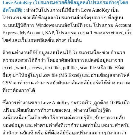
Love AutoKey (โปรแกรมช่วยคีย์ข้อมูลลงโปรแกรมต่างๆโดย
อัตโนมัติ) :
สำหรับโปรแกรมนี้มีชื่อว่า Love AutoKey เป็น
โปรแกรมช่วยคีย์ข้อมูลลงโปรแกรมสำเร็จรูปต่าง ๆ ที่อยู่บน
ระบบปฎิบัติการ Windows แบบอัตโนมัติ เช่น โปรแกรม Account
Express, MyAccount, SAP, โปรแกรม ภ.ง.ด 1 ของสรรพากร, เว็ป
ไซค์และเว็ปแอพพลิเคชั่น ต่างๆ เป็นต้น
ถ้าคนทำงานคีย์ข้อมูลแบบไหนได้ โปรแกรมนี้จะช่วยอำนวย
ความสะดวกได้ดีกว่า โดยอาศัยหลักการแปลงข้อมูลมาจาก
excel , word , access , text file , pdf file , scan file หรือ file ชนิด
อื่นๆ มาให้อยู่ในรูป .csv file (MS Excel) และอ่านข้อมูลจากไฟล์
CSV มาทำงาน สามารถบังคับเมาส์และคีย์บอร์ดให้ทำงานตาม
ที่เราต้องการได้
ซึ่งการทำงานของ Love AutoKey จะรวดเร็ว ,ถูกต้อง 100% เมื่อ
เปรียบเทียบกับการทำงานของคน , ทำงานโดยไม่รู้จัก
เหน็ดเหนื่อย ไม่ต้องพัก ไร้อารมณ์ความรู้สึก, รักษาความลับ
ของข้อมูล และทำตามคำสั่งที่เรากำหนดเท่านั้น เหมาะสำหรับ
สำนักงานบัญชี หรือ ผู้ที่ต้องคีย์ข้อมูลปริมาณมากๆ (มากกว่า