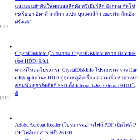
และแม่นยำทันใจ ผลบอลลีกดัง พรีเมียร์ลีก อังกฤษ กัลโช่
เซเรีย อา อิตาลี ลาลีกา สเปน บุนเดสลีก้า เยอรมัน ลีกเอิง
ฝรั่งเศส
4,191
CrystalDiskInfo (โปรแกรม CrystalDiskInfo ตรวจ Harddisk
เช็ค HDD) 9.9.1
ดาวน์โหลดโปรแกรม CrystalDiskInfo โปรแกรมตรวจ Har
ddisk ดู สถานะ HDD ดูอุณหภูมิเครื่อง ความเร็ว หาสาเหต
คอมพัง ดูฮาร์ดดิสก์ SSD ทั้ง Internal และ External HDD ไ
ด้
4,916
Adobe Acrobat Reader (โปรแกรมอ่านไฟล์ PDF เปิดไฟล์ P
DF ไฟล์เอกสาร ฟรี) 26.001