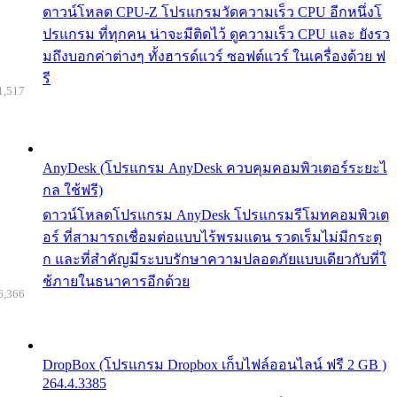
ดาวน์โหลด CPU-Z โปรแกรมวัดความเร็ว CPU อีกหนึ่งโ
ปรแกรม ที่ทุกคน น่าจะมีติดไว้ ดูความเร็ว CPU และ ยังรว
มถึงบอกค่าต่างๆ ทั้งฮารด์แวร์ ซอฟต์แวร์ ในเครื่องด้วย ฟ
รี
1,517
AnyDesk (โปรแกรม AnyDesk ควบคุมคอมพิวเตอร์ระยะไ
กล ใช้ฟรี)
ดาวน์โหลดโปรแกรม AnyDesk โปรแกรมรีโมทคอมพิวเต
อร์ ที่สามารถเชื่อมต่อแบบไร้พรมแดน รวดเร็มไม่มีกระตุ
ก และที่สำคัญมีระบบรักษาความปลอดภัยแบบเดียวกับที่ใ
ช้ภายในธนาคารอีกด้วย
6,366
DropBox (โปรแกรม Dropbox เก็บไฟล์ออนไลน์ ฟรี 2 GB )
264.4.3385