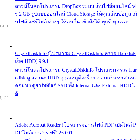
ดาวน์โหลดโปรแกรม DropBox ระบบ เก็บไฟล์ออนไลน์ ฟ
รี 2 GB รูปแบบออนไลน์ Cloud Storage ให้คุณเก็บข้อมูล เก็
บไฟล์ แชร์ไฟล์ ต่างๆ ให้คนอื่น เข้าถึงได้ ทุกที่ ทุกเวลา
4,451
CrystalDiskInfo (โปรแกรม CrystalDiskInfo ตรวจ Harddisk
เช็ค HDD) 9.9.1
ดาวน์โหลดโปรแกรม CrystalDiskInfo โปรแกรมตรวจ Har
ddisk ดู สถานะ HDD ดูอุณหภูมิเครื่อง ความเร็ว หาสาเหต
คอมพัง ดูฮาร์ดดิสก์ SSD ทั้ง Internal และ External HDD ไ
ด้
5,120
Adobe Acrobat Reader (โปรแกรมอ่านไฟล์ PDF เปิดไฟล์ P
DF ไฟล์เอกสาร ฟรี) 26.001