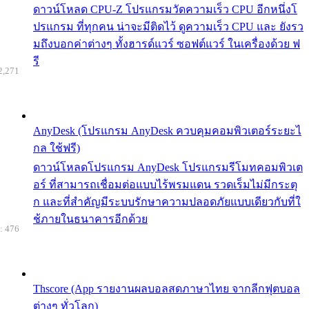
ดาวน์โหลด CPU-Z โปรแกรมวัดความเร็ว CPU อีกหนึ่งโ
ปรแกรม ที่ทุกคน น่าจะมีติดไว้ ดูความเร็ว CPU และ ยังรว
มถึงบอกค่าต่างๆ ทั้งฮารด์แวร์ ซอฟต์แวร์ ในเครื่องด้วย ฟ
รี
2,271
AnyDesk (โปรแกรม AnyDesk ควบคุมคอมพิวเตอร์ระยะไ
กล ใช้ฟรี)
ดาวน์โหลดโปรแกรม AnyDesk โปรแกรมรีโมทคอมพิวเต
อร์ ที่สามารถเชื่อมต่อแบบไร้พรมแดน รวดเร็มไม่มีกระตุ
ก และที่สำคัญมีระบบรักษาความปลอดภัยแบบเดียวกับที่ใ
ช้ภายในธนาคารอีกด้วย
: 476
Thscore (App รายงานผลบอลสดภาษาไทย จากลีกฟุตบอล
ต่างๆ ทั่วโลก)