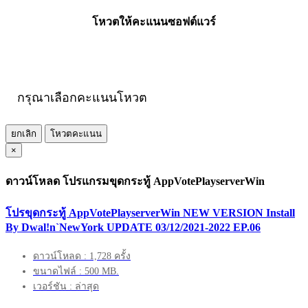
โหวตให้คะแนนซอฟต์แวร์
กรุณาเลือกคะแนนโหวต
ยกเลิก
โหวตคะแนน
×
ดาวน์โหลด โปรแกรมขุดกระทู้ AppVotePlayserverWin
โปรขุดกระทู้ AppVotePlayserverWin NEW VERSION Install
By Dwal!n`NewYork UPDATE 03/12/2021-2022 EP.06
ดาวน์โหลด : 1,728 ครั้ง
ขนาดไฟล์ : 500 MB.
เวอร์ชัน : ล่าสุด