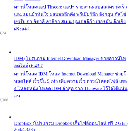
ดาวน์โหลดแอป Thscore แอปฯ รายงานผลบอลสดรวดเร็ว
และแม่นยำทันใจ ผลบอลลีกดัง พรีเมียร์ลีก อังกฤษ กัลโช่
เซเรีย อา อิตาลี ลาลีกา สเปน บุนเดสลีก้า เยอรมัน ลีกเอิง
ฝรั่งเศส
4,241
IDM (โปรแกรม Internet Download Manager ช่วยดาวน์โห
ลดไฟล์) 6.43.7
ดาวน์โหลด IDM โหลด Internet Download Manager ช่วยโ
หลดไฟล์ เร็วขึ้น 5 เท่า เพิ่มความเร็ว ดาวน์โหลดไฟล์ เพล
ง โหลดหนัง โหลด IDM ล่าสุด จาก Thaiware ไว้ใจได้แน่น
อน
6,366
DropBox (โปรแกรม Dropbox เก็บไฟล์ออนไลน์ ฟรี 2 GB )
264.4.3385