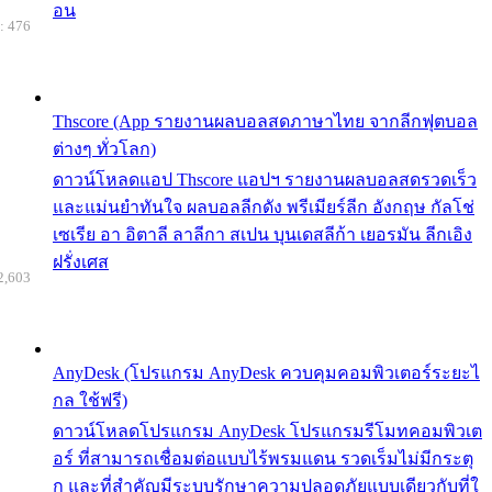
อน
: 476
Thscore (App รายงานผลบอลสดภาษาไทย จากลีกฟุตบอล
ต่างๆ ทั่วโลก)
ดาวน์โหลดแอป Thscore แอปฯ รายงานผลบอลสดรวดเร็ว
และแม่นยำทันใจ ผลบอลลีกดัง พรีเมียร์ลีก อังกฤษ กัลโช่
เซเรีย อา อิตาลี ลาลีกา สเปน บุนเดสลีก้า เยอรมัน ลีกเอิง
ฝรั่งเศส
2,603
AnyDesk (โปรแกรม AnyDesk ควบคุมคอมพิวเตอร์ระยะไ
กล ใช้ฟรี)
ดาวน์โหลดโปรแกรม AnyDesk โปรแกรมรีโมทคอมพิวเต
อร์ ที่สามารถเชื่อมต่อแบบไร้พรมแดน รวดเร็มไม่มีกระตุ
ก และที่สำคัญมีระบบรักษาความปลอดภัยแบบเดียวกับที่ใ