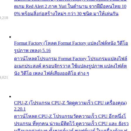
ดเกม Red Alert 2 ภาค Yuri ในตำนาน จากฝีมือคนไทย 10
0% พร้อมสิ่งก่อสร้างใหม่ๆ กว่า 30 ชนิด มาให้เล่นกัน
9,218
Format Factory (โหลด Format Factory แปลงไฟล์หนัง วิดีโอ
รูปภาพ เพลง) 5.16
ดาวน์โหลดโปรแกรม Format Factory โปรแกรมแปลงไฟล์
อเนกประสงค์ ครอบจักรวาล ใช้แปลงรูปภาพ แปลงไฟล์ห
นัง วิดีโอ เพลง ไฟล์เสียงออดิโอ ต่าง ๆ
9,021
CPU-Z (โปรแกรม CPU-Z วัดดูความเร็ว CPU เครื่องคุณ)
2.20.1
ดาวน์โหลด CPU-Z โปรแกรมวัดความเร็ว CPU อีกหนึ่งโ
ปรแกรม ที่ทุกคน น่าจะมีติดไว้ ดูความเร็ว CPU และ ยังรว
มถึงบอกค่าต่างๆ ทั้งฮารด์แวร์ ซอฟต์แวร์ ในเครื่องด้วย ฟ