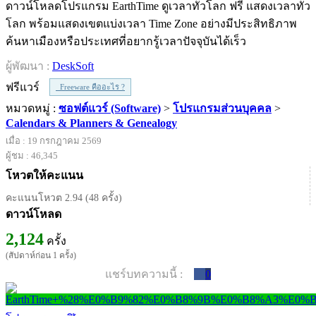
ดาวน์โหลดโปรแกรม EarthTime ดูเวลาทั่วโลก ฟรี แสดงเวลาทั่ว
โลก พร้อมแสดงเขตแบ่งเวลา Time Zone อย่างมีประสิทธิภาพ
ค้นหาเมืองหรือประเทศที่อยากรู้เวลาปัจจุบันได้เร็ว
ผู้พัฒนา :
DeskSoft
ฟรีแวร์
Freeware คืออะไร ?
หมวดหมู่ :
ซอฟต์แวร์ (Software)
>
โปรแกรมส่วนบุคคล
>
Calendars & Planners & Genealogy
เมื่อ : 19 กรกฎาคม 2569
ผู้ชม : 46,345
โหวตให้คะแนน
คะแนนโหวต 2.94 (48 ครั้ง)
ดาวน์โหลด
2,124
ครั้ง
(สัปดาห์ก่อน 1 ครั้ง)
แชร์บทความนี้ :
0