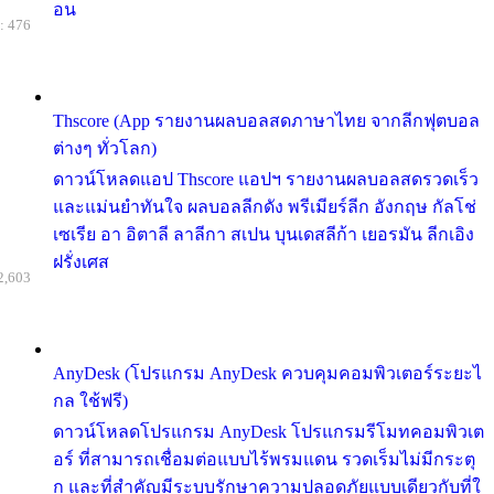
อน
: 476
Thscore (App รายงานผลบอลสดภาษาไทย จากลีกฟุตบอล
ต่างๆ ทั่วโลก)
ดาวน์โหลดแอป Thscore แอปฯ รายงานผลบอลสดรวดเร็ว
และแม่นยำทันใจ ผลบอลลีกดัง พรีเมียร์ลีก อังกฤษ กัลโช่
เซเรีย อา อิตาลี ลาลีกา สเปน บุนเดสลีก้า เยอรมัน ลีกเอิง
ฝรั่งเศส
2,603
AnyDesk (โปรแกรม AnyDesk ควบคุมคอมพิวเตอร์ระยะไ
กล ใช้ฟรี)
ดาวน์โหลดโปรแกรม AnyDesk โปรแกรมรีโมทคอมพิวเต
อร์ ที่สามารถเชื่อมต่อแบบไร้พรมแดน รวดเร็มไม่มีกระตุ
ก และที่สำคัญมีระบบรักษาความปลอดภัยแบบเดียวกับที่ใ