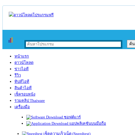
หน้าแรก
ดาวน์โหลด
ข่าวไอที
รีวิว
ทิปส์ไอที
สินค้าไอที
เช็ครอบหนัง
รวมคลิป Thaiware
เครื่องมือ
ซอฟต์แวร์
แอปพลิเคชันบนมือถือ
เช็คความเร็วเน็ต (Speedtest)