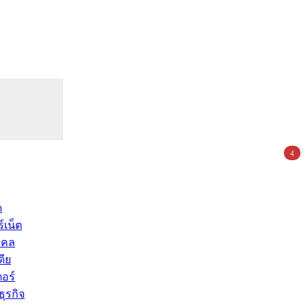
4
ด
์เน็ต
คคล
ดีย
อร์
ุรกิจ