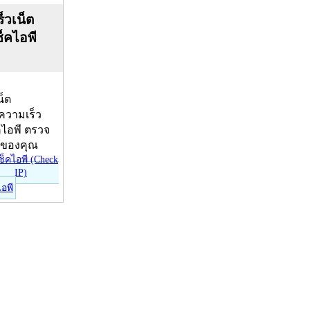
็วเน็ต
ช็คไอพี
น็ต
บความเร็ว
คไอพี ตรวจ
ีของคุณ
ไอพี