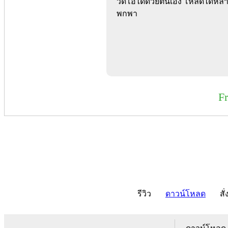
วิดีโอได้ด้วยตนเอง โหลดได้หล
พกพา
F
รีวิว
ดาวน์โหลด
สั่