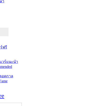
ษา
์ฟรี
แวร์แนะนำ
mended
ตลอดกาล
 Fame
re