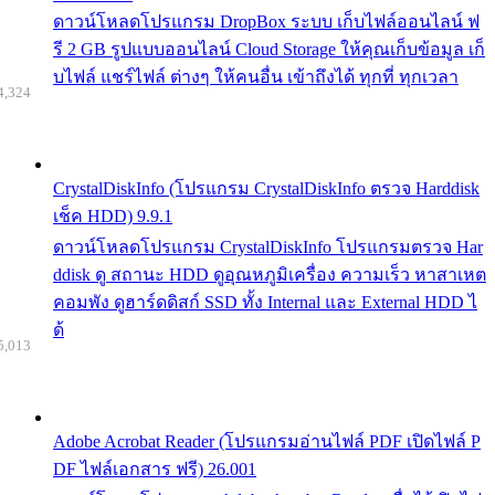
ดาวน์โหลดโปรแกรม DropBox ระบบ เก็บไฟล์ออนไลน์ ฟ
รี 2 GB รูปแบบออนไลน์ Cloud Storage ให้คุณเก็บข้อมูล เก็
บไฟล์ แชร์ไฟล์ ต่างๆ ให้คนอื่น เข้าถึงได้ ทุกที่ ทุกเวลา
4,324
CrystalDiskInfo (โปรแกรม CrystalDiskInfo ตรวจ Harddisk
เช็ค HDD) 9.9.1
ดาวน์โหลดโปรแกรม CrystalDiskInfo โปรแกรมตรวจ Har
ddisk ดู สถานะ HDD ดูอุณหภูมิเครื่อง ความเร็ว หาสาเหต
คอมพัง ดูฮาร์ดดิสก์ SSD ทั้ง Internal และ External HDD ไ
ด้
5,013
Adobe Acrobat Reader (โปรแกรมอ่านไฟล์ PDF เปิดไฟล์ P
DF ไฟล์เอกสาร ฟรี) 26.001