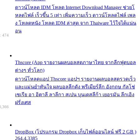
ดาวน์โหลด IDM โหลด Internet Download Manager ช่วยโ
หลดไฟล์ เร็วขึ้น 5 เท่า เพิ่มความเร็ว ดาวน์โหลดไฟล์ เพล
ง โหลดหนัง โหลด IDM ล่าสุด จาก Thaiware ไว้ใจได้แน่น
อน
: 474
Thscore (App รายงานผลบอลสดภาษาไทย จากลีกฟุตบอล
ต่างๆ ทั่วโลก)
ดาวน์โหลดแอป Thscore แอปฯ รายงานผลบอลสดรวดเร็ว
และแม่นยำทันใจ ผลบอลลีกดัง พรีเมียร์ลีก อังกฤษ กัลโช่
เซเรีย อา อิตาลี ลาลีกา สเปน บุนเดสลีก้า เยอรมัน ลีกเอิง
ฝรั่งเศส
6,366
DropBox (โปรแกรม Dropbox เก็บไฟล์ออนไลน์ ฟรี 2 GB )
264.4.3385