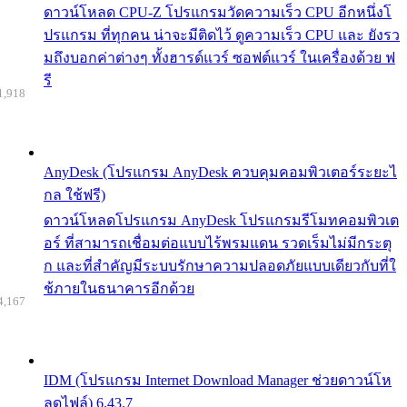
ดาวน์โหลด CPU-Z โปรแกรมวัดความเร็ว CPU อีกหนึ่งโ
ปรแกรม ที่ทุกคน น่าจะมีติดไว้ ดูความเร็ว CPU และ ยังรว
มถึงบอกค่าต่างๆ ทั้งฮารด์แวร์ ซอฟต์แวร์ ในเครื่องด้วย ฟ
รี
1,918
AnyDesk (โปรแกรม AnyDesk ควบคุมคอมพิวเตอร์ระยะไ
กล ใช้ฟรี)
ดาวน์โหลดโปรแกรม AnyDesk โปรแกรมรีโมทคอมพิวเต
อร์ ที่สามารถเชื่อมต่อแบบไร้พรมแดน รวดเร็มไม่มีกระตุ
ก และที่สำคัญมีระบบรักษาความปลอดภัยแบบเดียวกับที่ใ
ช้ภายในธนาคารอีกด้วย
4,167
IDM (โปรแกรม Internet Download Manager ช่วยดาวน์โห
ลดไฟล์) 6.43.7