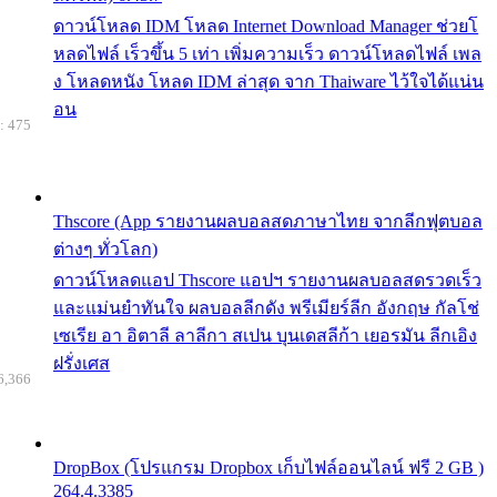
ดาวน์โหลด IDM โหลด Internet Download Manager ช่วยโ
หลดไฟล์ เร็วขึ้น 5 เท่า เพิ่มความเร็ว ดาวน์โหลดไฟล์ เพล
ง โหลดหนัง โหลด IDM ล่าสุด จาก Thaiware ไว้ใจได้แน่น
อน
: 475
Thscore (App รายงานผลบอลสดภาษาไทย จากลีกฟุตบอล
ต่างๆ ทั่วโลก)
ดาวน์โหลดแอป Thscore แอปฯ รายงานผลบอลสดรวดเร็ว
และแม่นยำทันใจ ผลบอลลีกดัง พรีเมียร์ลีก อังกฤษ กัลโช่
เซเรีย อา อิตาลี ลาลีกา สเปน บุนเดสลีก้า เยอรมัน ลีกเอิง
ฝรั่งเศส
6,366
DropBox (โปรแกรม Dropbox เก็บไฟล์ออนไลน์ ฟรี 2 GB )
264.4.3385