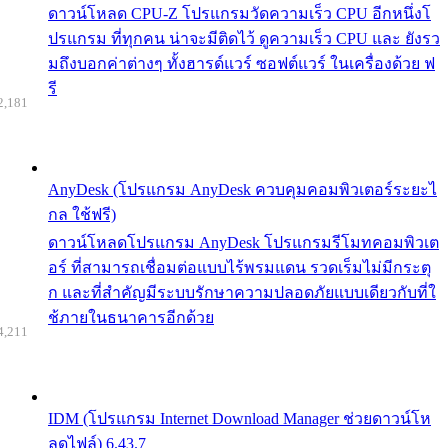
ดาวน์โหลด CPU-Z โปรแกรมวัดความเร็ว CPU อีกหนึ่งโ
ปรแกรม ที่ทุกคน น่าจะมีติดไว้ ดูความเร็ว CPU และ ยังรว
มถึงบอกค่าต่างๆ ทั้งฮารด์แวร์ ซอฟต์แวร์ ในเครื่องด้วย ฟ
รี
2,181
AnyDesk (โปรแกรม AnyDesk ควบคุมคอมพิวเตอร์ระยะไ
กล ใช้ฟรี)
ดาวน์โหลดโปรแกรม AnyDesk โปรแกรมรีโมทคอมพิวเต
อร์ ที่สามารถเชื่อมต่อแบบไร้พรมแดน รวดเร็มไม่มีกระตุ
ก และที่สำคัญมีระบบรักษาความปลอดภัยแบบเดียวกับที่ใ
ช้ภายในธนาคารอีกด้วย
4,211
IDM (โปรแกรม Internet Download Manager ช่วยดาวน์โห
ลดไฟล์) 6.43.7