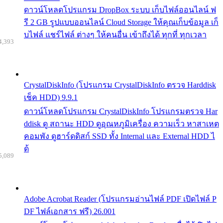
ดาวน์โหลดโปรแกรม DropBox ระบบ เก็บไฟล์ออนไลน์ ฟ
รี 2 GB รูปแบบออนไลน์ Cloud Storage ให้คุณเก็บข้อมูล เก็
บไฟล์ แชร์ไฟล์ ต่างๆ ให้คนอื่น เข้าถึงได้ ทุกที่ ทุกเวลา
4,393
CrystalDiskInfo (โปรแกรม CrystalDiskInfo ตรวจ Harddisk
เช็ค HDD) 9.9.1
ดาวน์โหลดโปรแกรม CrystalDiskInfo โปรแกรมตรวจ Har
ddisk ดู สถานะ HDD ดูอุณหภูมิเครื่อง ความเร็ว หาสาเหต
คอมพัง ดูฮาร์ดดิสก์ SSD ทั้ง Internal และ External HDD ไ
ด้
5,089
Adobe Acrobat Reader (โปรแกรมอ่านไฟล์ PDF เปิดไฟล์ P
DF ไฟล์เอกสาร ฟรี) 26.001