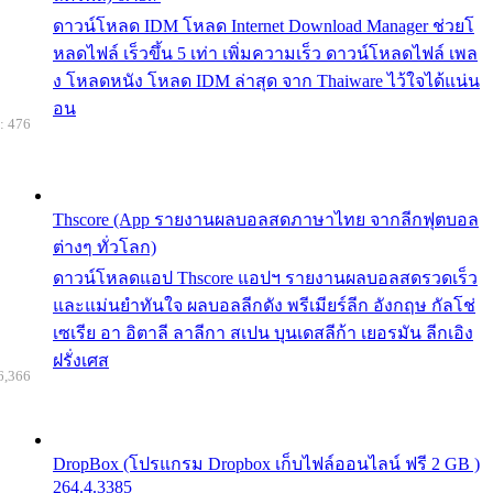
ดาวน์โหลด IDM โหลด Internet Download Manager ช่วยโ
หลดไฟล์ เร็วขึ้น 5 เท่า เพิ่มความเร็ว ดาวน์โหลดไฟล์ เพล
ง โหลดหนัง โหลด IDM ล่าสุด จาก Thaiware ไว้ใจได้แน่น
อน
: 476
Thscore (App รายงานผลบอลสดภาษาไทย จากลีกฟุตบอล
ต่างๆ ทั่วโลก)
ดาวน์โหลดแอป Thscore แอปฯ รายงานผลบอลสดรวดเร็ว
และแม่นยำทันใจ ผลบอลลีกดัง พรีเมียร์ลีก อังกฤษ กัลโช่
เซเรีย อา อิตาลี ลาลีกา สเปน บุนเดสลีก้า เยอรมัน ลีกเอิง
ฝรั่งเศส
6,366
DropBox (โปรแกรม Dropbox เก็บไฟล์ออนไลน์ ฟรี 2 GB )
264.4.3385