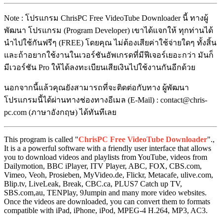
Note : โปรแกรม ChrisPC Free VideoTube Downloader นี้ ทางผู้
พัฒนา โปรแกรม (Program Developer) เขาได้แจกให้ ทุกท่านได้
นำไปใช้กันฟรีๆ (FREE) โดยคุณ ไม่ต้องเสียค่าใช้จ่ายใดๆ ทั้งสิ้น
และถ้าอยากใช้งานในเวอร์ชันอัพเกรดที่มีฟีเจอร์เยอะกว่า มันก็
มีเวอร์ชัน Pro ให้ได้ลงทะเบียนเสียเงินไปใช้งานกันอีกด้วย
นอกจากนี้แล้วคุณยังสามารถที่จะติดต่อกับทาง ผู้พัฒนา
โปรแกรมนี้ได้ผ่านทางช่องทางอีเมล (E-Mail) : contact@chris-
pc.com (ภาษาอังกฤษ) ได้ทันทีเลย
This program is called "
ChrisPC Free VideoTube Downloader
".,
It is a a powerful software with a friendly user interface that allows
you to download videos and playlists from YouTube, videos from
Dailymotion, BBC iPlayer, ITV Player, ABC, FOX, CBS.com,
Vimeo, Veoh, Prosieben, MyVideo.de, Flickr, Metacafe, ulive.com,
Blip.tv, LiveLeak, Break, CBC.ca, PLUS7 Catch up TV,
SBS.com,au, TENPlay, 9Jumpin and many more video websites.
Once the videos are downloaded, you can convert them to formats
compatible with iPad, iPhone, iPod, MPEG-4 H.264, MP3, AC3.