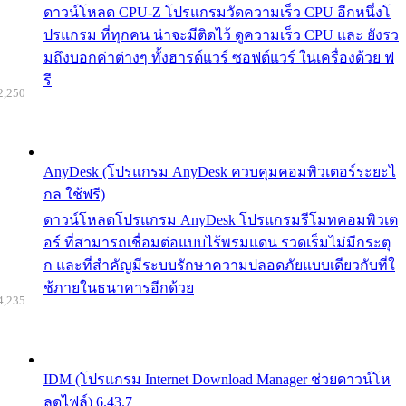
ดาวน์โหลด CPU-Z โปรแกรมวัดความเร็ว CPU อีกหนึ่งโ
ปรแกรม ที่ทุกคน น่าจะมีติดไว้ ดูความเร็ว CPU และ ยังรว
มถึงบอกค่าต่างๆ ทั้งฮารด์แวร์ ซอฟต์แวร์ ในเครื่องด้วย ฟ
รี
2,250
AnyDesk (โปรแกรม AnyDesk ควบคุมคอมพิวเตอร์ระยะไ
กล ใช้ฟรี)
ดาวน์โหลดโปรแกรม AnyDesk โปรแกรมรีโมทคอมพิวเต
อร์ ที่สามารถเชื่อมต่อแบบไร้พรมแดน รวดเร็มไม่มีกระตุ
ก และที่สำคัญมีระบบรักษาความปลอดภัยแบบเดียวกับที่ใ
ช้ภายในธนาคารอีกด้วย
4,235
IDM (โปรแกรม Internet Download Manager ช่วยดาวน์โห
ลดไฟล์) 6.43.7