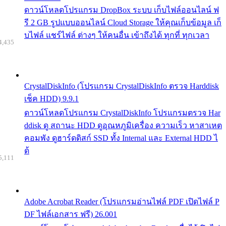
ดาวน์โหลดโปรแกรม DropBox ระบบ เก็บไฟล์ออนไลน์ ฟ
รี 2 GB รูปแบบออนไลน์ Cloud Storage ให้คุณเก็บข้อมูล เก็
บไฟล์ แชร์ไฟล์ ต่างๆ ให้คนอื่น เข้าถึงได้ ทุกที่ ทุกเวลา
4,435
CrystalDiskInfo (โปรแกรม CrystalDiskInfo ตรวจ Harddisk
เช็ค HDD) 9.9.1
ดาวน์โหลดโปรแกรม CrystalDiskInfo โปรแกรมตรวจ Har
ddisk ดู สถานะ HDD ดูอุณหภูมิเครื่อง ความเร็ว หาสาเหต
คอมพัง ดูฮาร์ดดิสก์ SSD ทั้ง Internal และ External HDD ไ
ด้
5,111
Adobe Acrobat Reader (โปรแกรมอ่านไฟล์ PDF เปิดไฟล์ P
DF ไฟล์เอกสาร ฟรี) 26.001