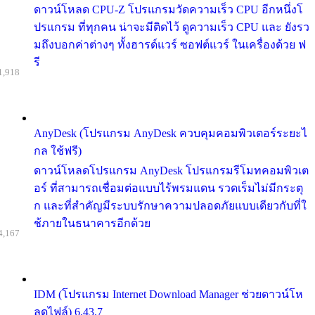
ดาวน์โหลด CPU-Z โปรแกรมวัดความเร็ว CPU อีกหนึ่งโ
ปรแกรม ที่ทุกคน น่าจะมีติดไว้ ดูความเร็ว CPU และ ยังรว
มถึงบอกค่าต่างๆ ทั้งฮารด์แวร์ ซอฟต์แวร์ ในเครื่องด้วย ฟ
รี
1,918
AnyDesk (โปรแกรม AnyDesk ควบคุมคอมพิวเตอร์ระยะไ
กล ใช้ฟรี)
ดาวน์โหลดโปรแกรม AnyDesk โปรแกรมรีโมทคอมพิวเต
อร์ ที่สามารถเชื่อมต่อแบบไร้พรมแดน รวดเร็มไม่มีกระตุ
ก และที่สำคัญมีระบบรักษาความปลอดภัยแบบเดียวกับที่ใ
ช้ภายในธนาคารอีกด้วย
4,167
IDM (โปรแกรม Internet Download Manager ช่วยดาวน์โห
ลดไฟล์) 6.43.7