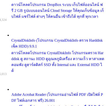
ดาวน์โหลดโปรแกรม DropBox ระบบ เก็บไฟล์ออนไลน์ ฟ
รี 2 GB รูปแบบออนไลน์ Cloud Storage ให้คุณเก็บข้อมูล เก็
บไฟล์ แชร์ไฟล์ ต่างๆ ให้คนอื่น เข้าถึงได้ ทุกที่ ทุกเวลา
4,324
CrystalDiskInfo (โปรแกรม CrystalDiskInfo ตรวจ Harddisk
เช็ค HDD) 9.9.1
ดาวน์โหลดโปรแกรม CrystalDiskInfo โปรแกรมตรวจ Har
ddisk ดู สถานะ HDD ดูอุณหภูมิเครื่อง ความเร็ว หาสาเหต
คอมพัง ดูฮาร์ดดิสก์ SSD ทั้ง Internal และ External HDD ไ
ด้
5,013
Adobe Acrobat Reader (โปรแกรมอ่านไฟล์ PDF เปิดไฟล์ P
DF ไฟล์เอกสาร ฟรี) 26.001