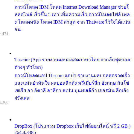
ดาวน์โหลด IDM โหลด Internet Download Manager ช่วยโ
หลดไฟล์ เร็วขึ้น 5 เท่า เพิ่มความเร็ว ดาวน์โหลดไฟล์ เพล
ง โหลดหนัง โหลด IDM ล่าสุด จาก Thaiware ไว้ใจได้แน่น
อน
: 474
Thscore (App รายงานผลบอลสดภาษาไทย จากลีกฟุตบอล
ต่างๆ ทั่วโลก)
ดาวน์โหลดแอป Thscore แอปฯ รายงานผลบอลสดรวดเร็ว
และแม่นยำทันใจ ผลบอลลีกดัง พรีเมียร์ลีก อังกฤษ กัลโช่
เซเรีย อา อิตาลี ลาลีกา สเปน บุนเดสลีก้า เยอรมัน ลีกเอิง
ฝรั่งเศส
6,366
DropBox (โปรแกรม Dropbox เก็บไฟล์ออนไลน์ ฟรี 2 GB )
264.4.3385