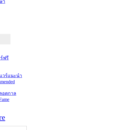
ษา
์ฟรี
แวร์แนะนำ
mended
ตลอดกาล
 Fame
re