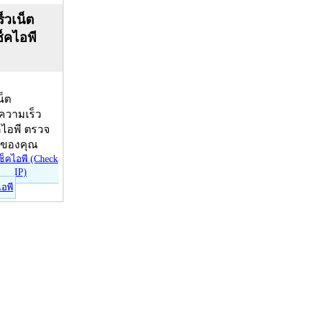
็วเน็ต
ช็คไอพี
น็ต
บความเร็ว
คไอพี ตรวจ
ีของคุณ
ไอพี