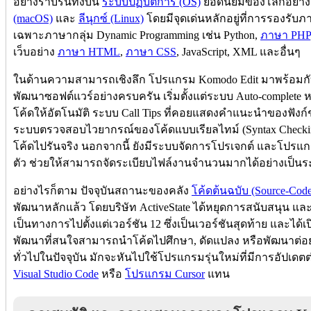
อย่างราบรื่นทั้งบน
ระบบปฏิบัติการ (OS)
ยอดนิยมของโลกอย่า
(macOS)
และ
ลีนุกซ์ (Linux)
โดยมีจุดเด่นหลักอยู่ที่การรองรั
เฉพาะภาษากลุ่ม Dynamic Programming เช่น Python,
ภาษา PHP
เว็บอย่าง
ภาษา HTML
,
ภาษา CSS
, JavaScript, XML และอื่นๆ
ในด้านความสามารถเชิงลึก โปรแกรม Komodo Edit มาพร้อมกั
พัฒนาซอฟต์แวร์อย่างครบครัน เริ่มตั้งแต่ระบบ Auto-complete ห
โค้ดให้อัตโนมัติ ระบบ Call Tips ที่คอยแสดงคำแนะนำของฟังก์ช
ระบบตรวจสอบไวยากรณ์ของโค้ดแบบเรียลไทม์ (Syntax Checking)
โค้ดไปรันจริง นอกจากนี้ ยังมีระบบจัดการโปรเจกต์ และโปรแกรม
ตัว ช่วยให้สามารถจัดระเบียบไฟล์งานจำนวนมากได้อย่างเป็น
อย่างไรก็ตาม ปัจจุบันสถานะของคลัง
โค้ดต้นฉบับ (Source-Code
พัฒนาหลักแล้ว โดยบริษัท ActiveState ได้หยุดการสนับสนุน แ
เป็นทางการไปตั้งแต่เวอร์ชัน 12 ซึ่งเป็นเวอร์ชันสุดท้าย และได้เ
พัฒนาที่สนใจสามารถนำโค้ดไปศึกษา, ดัดแปลง หรือพัฒนาต่อยอ
ทั่วไปในปัจจุบัน มักจะหันไปใช้โปรแกรมรุ่นใหม่ที่มีการอัปเดตต
Visual Studio Code
หรือ
โปรแกรม Cursor
แทน