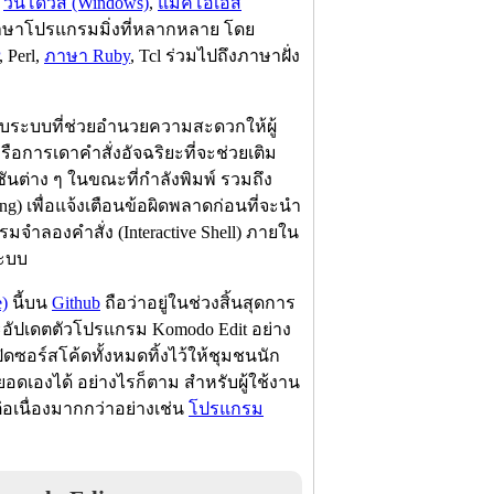
ง
วินโดวส์ (Windows)
,
แมคโอเอส
บภาษาโปรแกรมมิ่งที่หลากหลาย โดย
, Perl,
ภาษา Ruby
, Tcl ร่วมไปถึงภาษาฝั่ง
บระบบที่ช่วยอำนวยความสะดวกให้ผู้
รือการเดาคำสั่งอัจฉริยะที่จะช่วยเติม
ันต่าง ๆ ในขณะที่กำลังพิมพ์ รวมถึง
 เพื่อแจ้งเตือนข้อผิดพลาดก่อนที่จะนำ
จำลองคำสั่ง (Interactive Shell) ภายใน
ระบบ
)
นี้บน
Github
ถือว่าอยู่ในช่วงสิ้นสุดการ
ละอัปเดตตัวโปรแกรม Komodo Edit อย่าง
ปิดซอร์สโค้ดทั้งหมดทิ้งไว้ให้ชุมชนนัก
ดเองได้ อย่างไรก็ตาม สำหรับผู้ใช้งาน
่อเนื่องมากกว่าอย่างเช่น
โปรแกรม