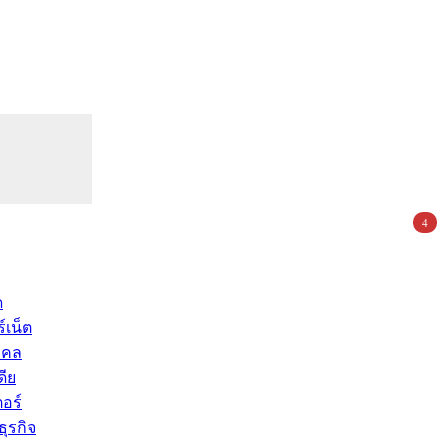
4
ด
์เน็ต
คคล
ดีย
อร์
ุรกิจ