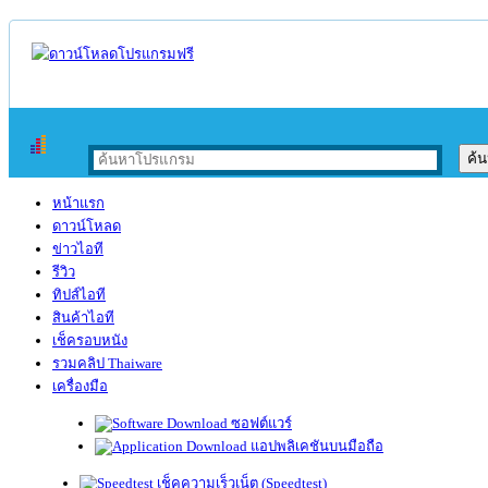
หน้าแรก
ดาวน์โหลด
ข่าวไอที
รีวิว
ทิปส์ไอที
สินค้าไอที
เช็ครอบหนัง
รวมคลิป Thaiware
เครื่องมือ
ซอฟต์แวร์
แอปพลิเคชันบนมือถือ
เช็คความเร็วเน็ต (Speedtest)